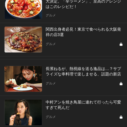
大決定。「辛ラーメン」、至高のアレンジ
はこのレシピだ！
グルメ
関西出身者必見！東京で食べられる大阪発
祥の店3選
グルメ
長濱ねるが、熱視線を送る逸品は…？サプ
ライズな串料理で楽しませる、話題の新店
グルメ
中村アンを焼き鳥屋に連れて行ったら可愛
すぎて死んだ
グルメ