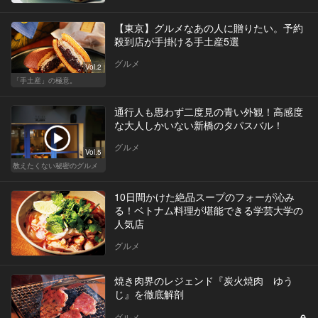
【東京】グルメなあの人に贈りたい。予約
殺到店が手掛ける手土産5選
グルメ
Vol.2
「手土産」の極意。
通行人も思わず二度見の青い外観！高感度
な大人しかいない新橋のタパスバル！
グルメ
Vol.5
教えたくない秘密のグルメ
10日間かけた絶品スープのフォーが沁み
る！ベトナム料理が堪能できる学芸大学の
人気店
グルメ
焼き肉界のレジェンド『炭火焼肉 ゆう
じ』を徹底解剖
グルメ