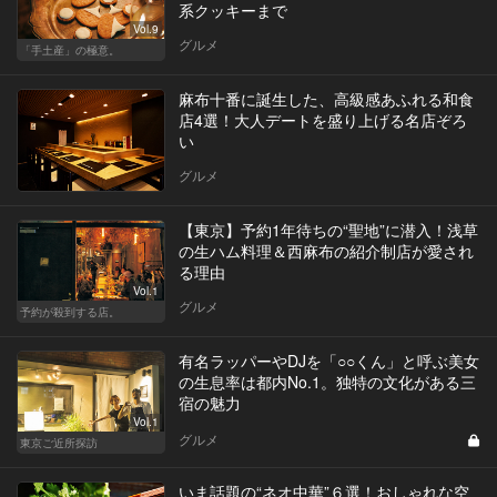
系クッキーまで
Vol.9
グルメ
「手土産」の極意。
麻布十番に誕生した、高級感あふれる和食
店4選！大人デートを盛り上げる名店ぞろ
い
グルメ
【東京】予約1年待ちの“聖地”に潜入！浅草
の生ハム料理＆西麻布の紹介制店が愛され
る理由
Vol.1
グルメ
予約が殺到する店。
有名ラッパーやDJを「○○くん」と呼ぶ美女
の生息率は都内No.1。独特の文化がある三
宿の魅力
Vol.1
グルメ
東京ご近所探訪
いま話題の“ネオ中華”６選！おしゃれな空