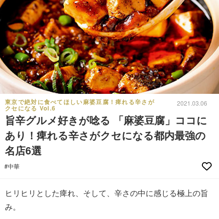
東京で絶対に食べてほしい麻婆豆腐！痺れる辛さが
2021.03.06
クセになる Vol.6
旨辛グルメ好きが唸る 「麻婆豆腐」ココに
あり！痺れる辛さがクセになる都内最強の
名店6選
#中華
ヒリヒリとした痺れ、そして、辛さの中に感じる極上の旨
み。