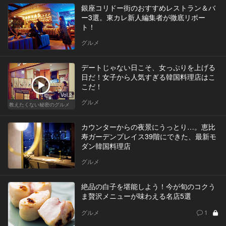
銀座コリドー街のおすすめレストラン＆バ
ー3選。東カレ新人編集者が徹底リポー
ト！
グルメ
デートじゃない日こそ、女っぷりを上げる
日だ！女子から人気すぎる韓国料理店はこ
こだ！
Vol.2
グルメ
教えたくない秘密のグルメ
カウンターからの夜景にうっとり…。恵比
寿ガーデンプレイス39階にできた、最新モ
ダン韓国料理店
グルメ
絶品の白子を堪能しよう！今が旬のコクう
ま贅沢メニューが味わえる名店5選
グルメ
1