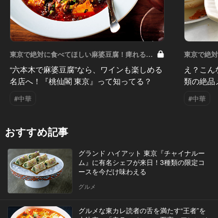
東京で絶対に食べてほしい麻婆豆腐！痺れる辛
東京で絶
さがクセになる Vol.7
がクセになる
“六本木で麻婆豆腐”なら、ワインも楽しめる
え？こん
名店へ！『桃仙閣 東京』って知ってる？
類の絶品
#中華
#中華
おすすめ記事
グランド ハイアット 東京『チャイナルー
ム』に有名シェフが来日！3種類の限定コ
ースを今だけ味わえる
グルメ
グルメな東カレ読者の舌を満たす“王者”を