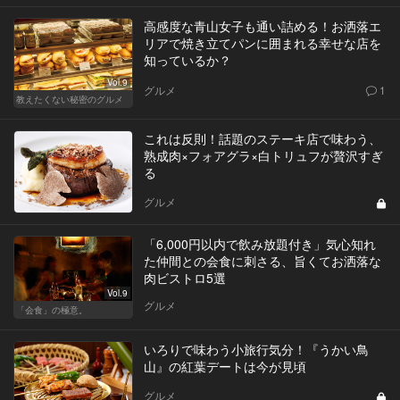
高感度な青山女子も通い詰める！お洒落エ
リアで焼き立てパンに囲まれる幸せな店を
知っているか？
Vol.9
グルメ
1
教えたくない秘密のグルメ
これは反則！話題のステーキ店で味わう、
熟成肉×フォアグラ×白トリュフが贅沢すぎ
る
グルメ
「6,000円以内で飲み放題付き」気心知れ
た仲間との会食に刺さる、旨くてお洒落な
肉ビストロ5選
Vol.9
グルメ
「会食」の極意。
いろりで味わう小旅行気分！『うかい鳥
山』の紅葉デートは今が見頃
グルメ