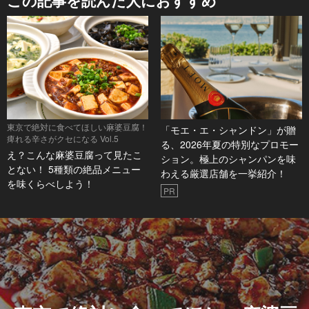
この記事を読んだ人におすすめ
東京で絶対に食べてほしい麻婆豆腐！
「モエ・エ・シャンドン」が贈
痺れる辛さがクセになる Vol.5
る、2026年夏の特別なプロモー
え？こんな麻婆豆腐って見たこ
ション。極上のシャンパンを味
とない！ 5種類の絶品メニュー
わえる厳選店舗を一挙紹介！
を味くらべしよう！
PR