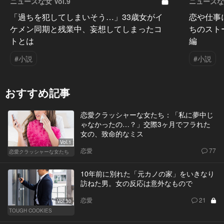
ニュースな女 Vol.9
ニュースな女
「過ちを犯してしまいそう…」33歳女がイ
恋や仕事
ケメン同期と残業中、妄想してしまったコ
ちのスト
トとは
編
#小説
#小説
おすすめ記事
恋愛クラッシャーな女たち：「私に夢中じ
ゃなかったの…？」交際3ヶ月でフラれた
女の、致命的なミス
Vol.1
恋愛
77
恋愛クラッシャーな女たち
10年前に別れた「元カノの家」をいきなり
訪ねた男。女の反応は意外なもので
恋愛
21
Vol.30
TOUGH COOKIES