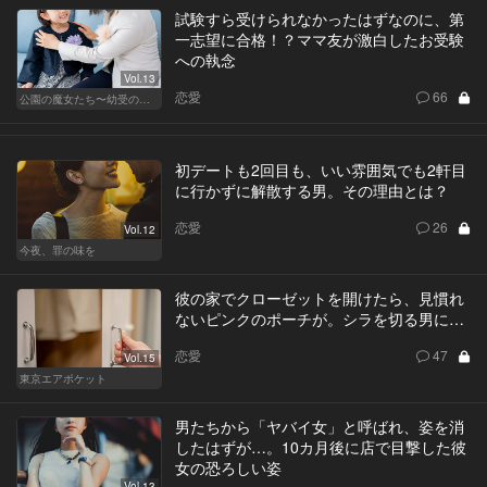
試験すら受けられなかったはずなのに、第
一志望に合格！？ママ友が激白したお受験
への執念
Vol.13
恋愛
66
公園の魔女たち〜幼受の世界〜
初デートも2回目も、いい雰囲気でも2軒目
に行かずに解散する男。その理由とは？
恋愛
26
Vol.12
今夜、罪の味を
彼の家でクローゼットを開けたら、見慣れ
ないピンクのポーチが。シラを切る男に…
恋愛
47
Vol.15
東京エアポケット
男たちから「ヤバイ女」と呼ばれ、姿を消
したはずが…。10カ月後に店で目撃した彼
女の恐ろしい姿
Vol.13