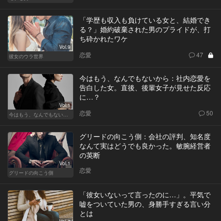
「学歴も収入も負けている女と、結婚でき
る？」婚約破棄された男のプライドが、打
ち砕かれたワケ
Vol.9
恋愛
47
彼女のウラ世界
今はもう、なんでもないから：社内恋愛を
告白した女。直後、後輩女子が見せた反応
に…？
Vol.1
恋愛
50
今はもう、なんでもないから
グリードの向こう側：会社の評判、知名度
なんて実はどうでも良かった。敏腕経営者
の英断
Vol.1
恋愛
グリードの向こう側
「彼女いないって言ったのに…」。平気で
嘘をついていた男の、身勝手すぎる言い分
とは