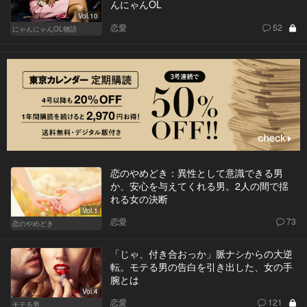
んにゃんOL
Vol.10
恋愛
52
にゃんにゃんOL物語
恋のやめどき：異性として意識できる男
か、安心を与えてくれる男。2人の間で揺
れる女の決断
Vol.1
恋愛
73
恋のやめどき
「じゃ、付き合おっか」脈ナシからの大逆
転。モテる男の告白を引き出した、女の手
腕とは
Vol.4
恋愛
121
モテる男