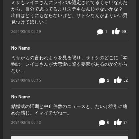
ミサもレイコさんにライバル認定されてるくらいなんだ
から、自分で思ってるよりステキなんじゃないかな？
出自はどうにもならないけど、サトシなんかよりいい男
見つけてほしい！
2021/03/19 05:19
1
99+
No Name
ミサからの言われようを見る限り、サトシのどこに「本
物の」レイコさんが大恋愛に陥る要素があるのか分から
ない…
2021/03/19 06:15
2
52
No Name
結婚式の延期と中止件数のニュースと、だいぶ強引に絡
めた感じ。イマイチだねー。
2021/03/19 05:42
6
34