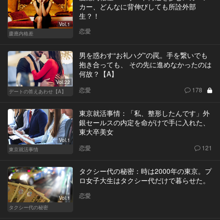
カー、どんなに背伸びしても所詮外部
生？！
Vol.1
恋愛
慶應内格差
男を惑わす“お礼ハグ”の罠。手を繋いでも
抱き合っても、 その先に進めなかったのは
何故？【A】
Vol.22
恋愛
178
デートの答えあわせ【A】
東京就活事情：「私、整形したんです」外
銀セールスの内定を命がけで手に入れた、
東大卒美女
Vol.1
恋愛
121
東京就活事情
タクシー代の秘密：時は2000年の東京。プ
ロ女子大生はタクシー代だけで暮らせた。
恋愛
Vol.1
タクシー代の秘密