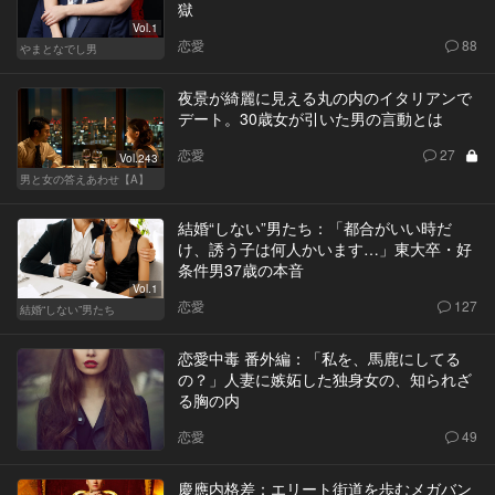
獄
Vol.1
恋愛
88
やまとなでし男
夜景が綺麗に見える丸の内のイタリアンで
デート。30歳女が引いた男の言動とは
恋愛
27
Vol.243
男と女の答えあわせ【A】
結婚“しない”男たち：「都合がいい時だ
け、誘う子は何人かいます…」東大卒・好
条件男37歳の本音
Vol.1
恋愛
127
結婚“しない”男たち
恋愛中毒 番外編：「私を、馬鹿にしてる
の？」人妻に嫉妬した独身女の、知られざ
る胸の内
恋愛
49
慶應内格差：エリート街道を歩むメガバン