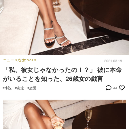
ニュースな女 Vol.3
2021.03.19
「私、彼女じゃなかったの！？」 彼に本命
がいることを知った、26歳女の戯言
#小説
#友達
#恋愛
44