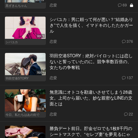
恋愛
69
黒ずきんちゃん
シバユカ：男に頼って何が悪い？“結婚あり
き”で人生を描く、イマドキのしたたかガー
ル
Vol.1
恋愛
376
シバユカ
羽田空港STORY：絶対パイロットには恋し
ないと誓っていたのに。競争率数百倍の、
女たちの争奪戦
Vol.1
恋愛
137
羽田空港STORY
無意識にオトコを勘違いさせてしまう28歳
女。上司から届いた、妙な親密なLINEの文
面とは
Vol.6
恋愛
22
今日、私たちはあの街で
勝負デート前日。貯金ゼロでも1枚8千円の
シートマスクで、“セレブ妻”を夢見るにゃ