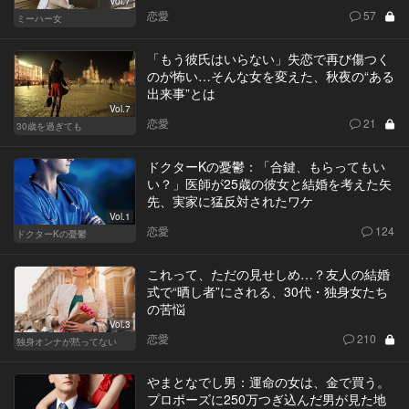
Vol.7
恋愛
57
ミーハー女
「もう彼氏はいらない」失恋で再び傷つく
のが怖い…そんな女を変えた、秋夜の“ある
出来事”とは
Vol.7
恋愛
21
30歳を過ぎても
ドクターKの憂鬱：「合鍵、もらってもい
い？」医師が25歳の彼女と結婚を考えた矢
先、実家に猛反対されたワケ
Vol.1
恋愛
124
ドクターKの憂鬱
これって、ただの見せしめ…？友人の結婚
式で“晒し者”にされる、30代・独身女たち
の苦悩
Vol.3
恋愛
210
独身オンナが黙ってない
やまとなでし男：運命の女は、金で買う。
プロポーズに250万つぎ込んだ男が見た地