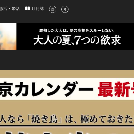
新のグルメ、洗練されたライフスタイル情報
恋活・婚活
月刊誌