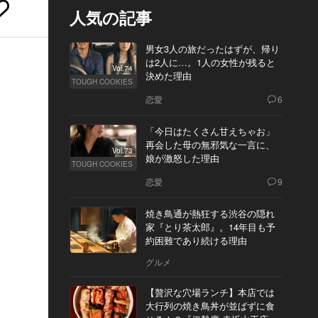
人気の記事
男女3人の旅だったはずが、帰り
は2人に…。1人の女性が残ると
Vol.74
決めた理由
TOUGH COOKIES
恋愛
6
「今日はたくさん甘えちゃお」
再会した母の無邪気な一言に、
Vol.73
娘が激怒した理由
TOUGH COOKIES
恋愛
9
焼き鳥通が熱狂する渋谷の隠れ
家『とり茶太郎』。14年目も予
約困難であり続ける理由
グルメ
【贅沢な穴場ランチ】本店では
大行列の焼き鳥丼が並ばずに食