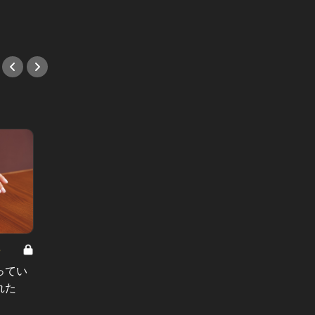
#和食
8
男と女の答えあわせ【A】 Vol.308
ってい
結婚願望ゼロだった27歳男性が、交
れた
際2年で突然プロポーズ。彼の心が
変わった“理由”とは