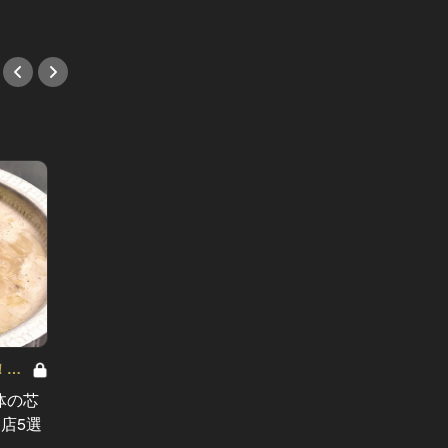
週末のプ
「予定
！東
ム」独
体の芯
暖簾をくぐれば、そこは神楽坂を代
とって
店5選
表する小割烹！ 大人はこういう店を
#家飲
普段使いする！