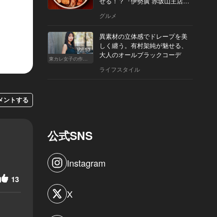
せる！？『伊勢廣 赤坂山王店』
へ
グルメ
異素材の立体感でドレープを美
しく纏う。有村架純が魅せる、
Vol.53
大人のオールブラックコーデ
東カレ女子の作り方
ライフスタイル
メントする
公式SNS
Instagram
13
X