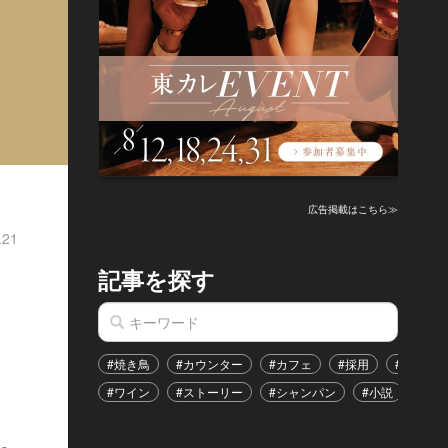
広告掲載はこちら≫
.21
記事を探す
#焼き鳥
#カウンター
#カフェ
#採用
#恋愛
#ワイン
#ストーリー
#シャンパン
#小説
#イ