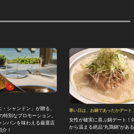
エ・シャンドン」が贈る、
寒い日は、お鍋であったかデート
夏の特別なプロモーション。
京の名店へ Vol.6
女性が確実に喜ぶ鍋デート！
ャンパンを味わえる厳選店
から温まる絶品“丸鶏鍋”がある
紹介！