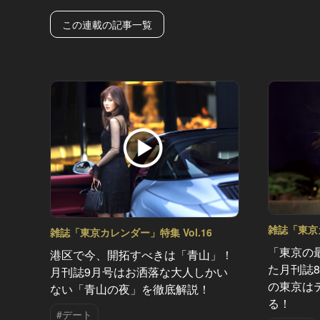
この連載の記事一覧
雑誌「東京カ
雑誌「東京カレンダー」特集 Vol.16
「東京の
港区で今、開拓すべきは「青山」！
た月刊誌
月刊誌9月号はお洒落な大人しかい
の東京は
ない「青山の夜」を徹底解説！
る！
#デート