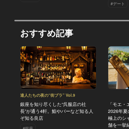
#デート
おすすめ記事
達人たちの夜の“街ブラ” Vol.9
銀座を知り尽くした“呉服店の社
「モエ・
長”が通う4軒。鮨やバーなど知る人
2026年
ぞ知る良店
極上のシ
舗を一挙
#銀座