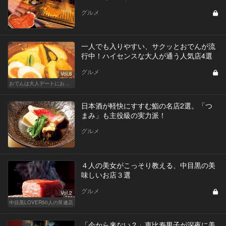
グルメ
一人でも入りやすい、サクッとおでんが流
行中！ハイセンスな大人が通う人気店4選
グルメ
Vol.6
おでんは大人デートにおすすめ！ふたりで温まろう
日本酒が軽快にすすむ鮨の名店2選。「つ
まみ」も主役級の実力派！
グルメ
４人の美女がこっそり教える、中目黒の美
味しいお店３選
グルメ
Vol.2
中目黒LOVER50人の常連店
「今から来ない？」恵比寿男子が深夜に美