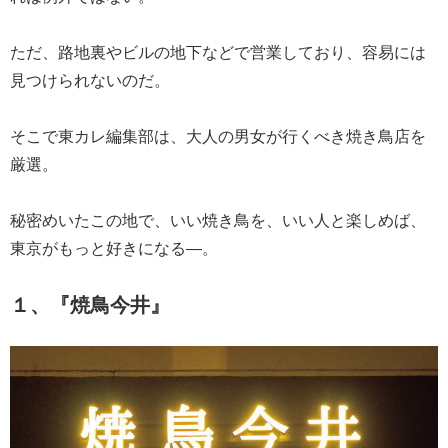
ただ、路地裏やビルの地下などで営業しており、容易には
見つけられないのだ。
そこで東カレ編集部は、大人の男女が行くべき焼き鳥店を
厳選。
秘密めいたこの地で、いい焼き鳥を、いい人と楽しめば、
東京がもっと好きになる―。
１、『焼鳥今井』