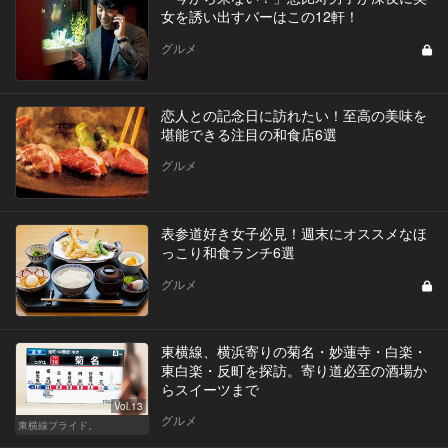
女を誘い出すバーはこの12軒！
グルメ
恋人との記念日に訪れたい！至高の美味を
堪能できる注目の和食店6選
グルメ
表参道好き女子必見！週末にオススメなほ
っこり和食ランチ6選
グルメ
東横線、横浜寄りの菊名・妙蓮寺・白楽・
東白楽・反町を探訪。寄り道必至の酒場か
らスイーツまで
Vol.13
グルメ
東横線プライド。