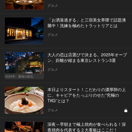
グルメ
「お洒落過ぎる」と三宿美女界隈で話題沸
騰中！洗練を極めたトラットリアとは
グルメ
大人の恋は店選びで決まる。2025年オープ
ン、距離が縮まる東京レストラン3選
グルメ
Vol.1
2025年、最強の新店。
本日よりスタート！こだわりの濃厚卵の上
に、キャビアをたっぷりのせた“究極の
TKG”とは？
グルメ
深夜～早朝まで極上焼肉が食べられる！深
夜焼肉を代表する２大看板はここだ！