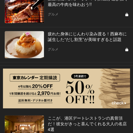
最高の牛肉を味わおう!!
グルメ
疲れた身体にじんわり染み渡る！西麻布に
誕生した“だし割烹”が美味すぎると話題
グルメ
ここが、港区デートレストランの真骨頂
だ！彼女がきっと喜んでくれる大人の名店
4選