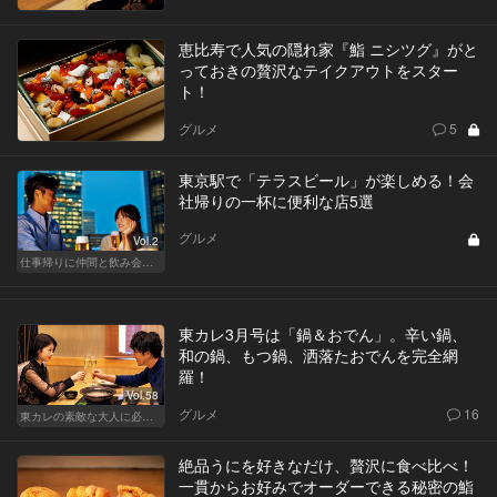
恵比寿で人気の隠れ家『鮨 ニシツグ』がと
っておきの贅沢なテイクアウトをスター
ト！
グルメ
5
東京駅で「テラスビール」が楽しめる！会
社帰りの一杯に便利な店5選
グルメ
Vol.2
仕事帰りに仲間と飲み会！丸の内・品川・新宿の人気店
東カレ3月号は「鍋＆おでん」。辛い鍋、
和の鍋、もつ鍋、洒落たおでんを完全網
羅！
Vol.58
グルメ
16
東カレの素敵な大人に必要なこと
絶品うにを好きなだけ、贅沢に食べ比べ！
一貫からお好みでオーダーできる秘密の鮨