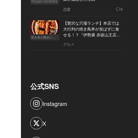
TOUGH COOKIES
恋愛
9
【贅沢な穴場ランチ】本店では
大行列の焼き鳥丼が並ばずに食
Vol.7
せる！？『伊勢廣 赤坂山王店』
焼き鳥が艶めいてきた
へ
グルメ
公式SNS
Instagram
X