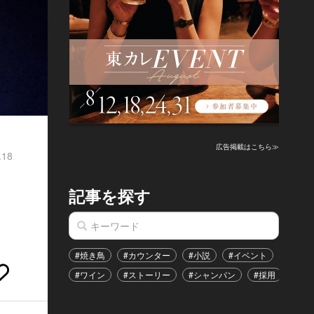
ト
広告掲載はこちら≫
.18
記事を探す
#焼き鳥
#カウンター
#小説
#イベント
#港区
#ワイン
#ストーリー
#シャンパン
#採用
#恋