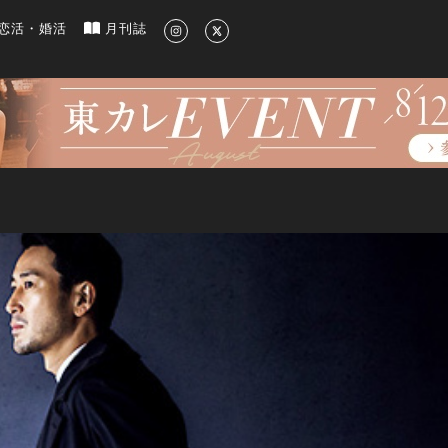
新のグルメ、洗練されたライフスタイル情報
恋活・婚活
月刊誌