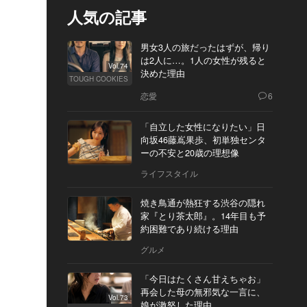
人気の記事
男女3人の旅だったはずが、帰り
は2人に…。1人の女性が残ると
Vol.74
決めた理由
TOUGH COOKIES
恋愛
6
「自立した女性になりたい」日
向坂46藤嶌果歩、初単独センタ
ーの不安と20歳の理想像
ライフスタイル
焼き鳥通が熱狂する渋谷の隠れ
家『とり茶太郎』。14年目も予
約困難であり続ける理由
グルメ
「今日はたくさん甘えちゃお」
再会した母の無邪気な一言に、
Vol.73
娘が激怒した理由