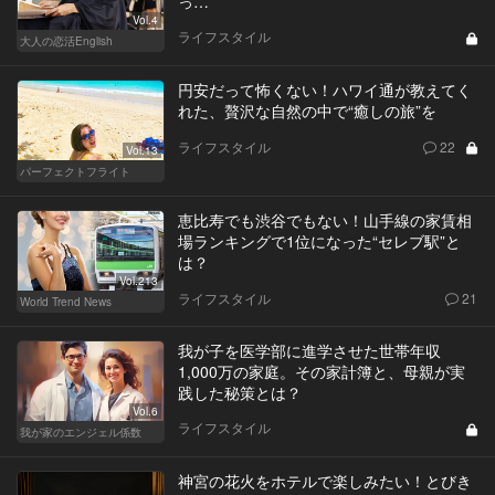
っ…
Vol.4
ライフスタイル
大人の恋活English
円安だって怖くない！ハワイ通が教えてく
れた、贅沢な自然の中で“癒しの旅”を
ライフスタイル
22
Vol.13
パーフェクトフライト
恵比寿でも渋谷でもない！山手線の家賃相
場ランキングで1位になった“セレブ駅”と
は？
Vol.213
ライフスタイル
21
World Trend News
我が子を医学部に進学させた世帯年収
1,000万の家庭。その家計簿と、母親が実
践した秘策とは？
Vol.6
ライフスタイル
我が家のエンジェル係数
神宮の花火をホテルで楽しみたい！とびき