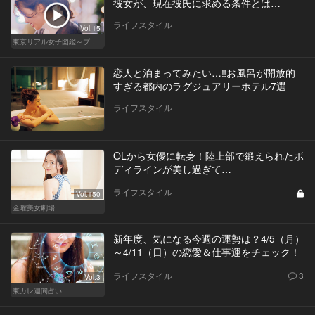
彼女が、現在彼氏に求める条件とは…
ライフスタイル
Vol.15
東京リアル女子図鑑～プロローグ編～
恋人と泊まってみたい…‼お風呂が開放的
すぎる都内のラグジュアリーホテル7選
ライフスタイル
OLから女優に転身！陸上部で鍛えられたボ
ディラインが美し過ぎて…
ライフスタイル
Vol.150
金曜美女劇場
新年度、気になる今週の運勢は？4/5（月）
～4/11（日）の恋愛＆仕事運をチェック！
ライフスタイル
3
Vol.3
東カレ週間占い