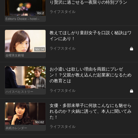
り贅沢に過ごせる一夜限りの特別プラン
ライフスタイル
Vol.2
Editor's Choice～hotel～
教えてほしがり童顔女子を口説く秘訣はワ
インにあり！
ライフスタイル
Vol.14
金曜美女劇場
お小遣いは欲しい理由を両親にプレゼ
ン！？父親が教え込んだ起業家になるため
の教育とは
Vol.2
ライフスタイル
ハイスペヒストリー
女優・多部未華子に何故こんなにも魅せら
れるのか？火鍋に誘って、本人に聞いてみ
た！
Vol.62
ライフスタイル
表紙カレンダー