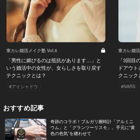
東カレ婚活メイク塾 Vol.6
東カレ婚活メ
「男性に媚びるのは抵抗があります…」と
「3回目
いう婚活中の女性が、女らしさを取り戻す
ドアウト
テクニックとは？
クニック
#アイシャドウ
#NARS
おすすめ記事
奇跡のコラボ！ブルガリ腕時計「アルミニ
ウム」と「グランツーリスモ」。手元に“黄
色の色気”を纏わせて
Vol.25