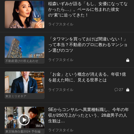
稲森いずみが語る「もし、女優になってな
かったら…」。ベールに包まれた彼女
の“素”に迫ってきた！
ライフスタイル
「タワマンを買っておけば間違いない！」
って本当？不動産のプロに教わるマンショ
ン選びのコツ
Vol.1
ライフスタイル
不動産選びの答えあわせ
「お金」という概念が消え去る。年収1億
を超えた時に、見える世界とは
ライフスタイル
27
Vol.3
東京ミリオネア
SEからコンサルへ異業種転職し、今年の年
収が250万上がったという、28歳男子の人
生観は…
Vol.8
ライフスタイル
東京独身白書2024 予告編