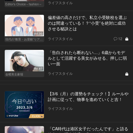
ライフスタイル
Editor's Choice～fashion～
偏差値の高さだけで、私立小受験校を選ぶ
のは間違っている！？“小受”を絶対に成功
させる秘訣とは
Vol.30
ライフスタイル
12
現代の“教育・お受験”リアルドキュメント
「告白されたら断れない…」6歳からモデ
ルとして活躍する美女がみせる、押しに弱
い一面
Vol.87
ライフスタイル
金曜美女劇場
【3/6（月）の運勢をチェック！】ルールや
計画に従って、物事を進めていくと吉！
ライフスタイル
「CA時代は港区女子だったんです」と語る