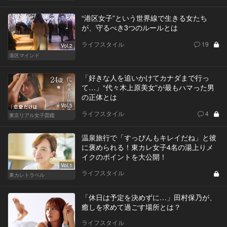
“港区女子”という世界線で生きる女たち
が、守るべき3つのルールとは
ライフスタイル
19
Vol.2
港区マインド
「好きな人を追いかけてカナダまで行っ
て…」“代々木上原美女”が最もハマった男
の正体とは
Vol.5
ライフスタイル
4
東京リアル女子図鑑
温泉旅行で「すっぴんもキレイだね」と彼
に褒められる！東カレ女子4名の湯上りメ
イクのポイントを大公開！
Vol.1
ライフスタイル
東カレトラベル
「休日は予定を決めずに…」田村保乃が、
癒しを求めて過ごす場所とは？
ライフスタイル