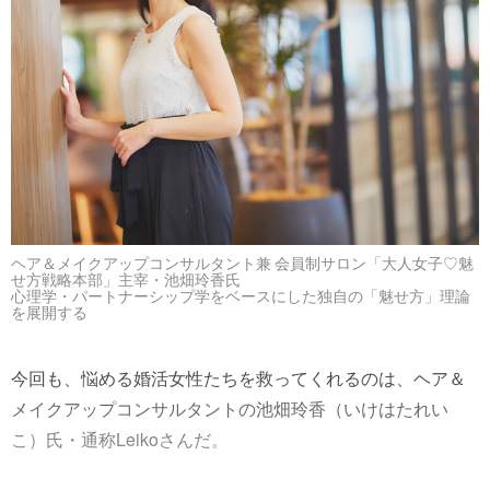
ヘア＆メイクアップコンサルタント兼 会員制サロン「大人女子♡魅
せ方戦略本部」主宰・池畑玲香氏
心理学・パートナーシップ学をベースにした独自の「魅せ方」理論
を展開する
今回も、悩める婚活女性たちを救ってくれるのは、ヘア＆
メイクアップコンサルタントの池畑玲香（いけはたれい
こ）氏・通称Leikoさんだ。