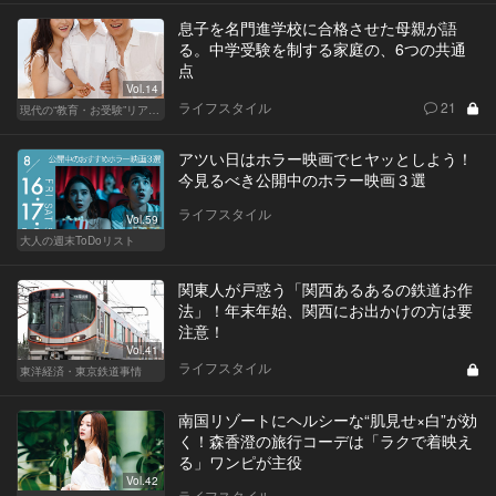
息子を名門進学校に合格させた母親が語
る。中学受験を制する家庭の、6つの共通
点
Vol.14
ライフスタイル
21
現代の“教育・お受験”リアルドキュメント
アツい日はホラー映画でヒヤッとしよう！
今見るべき公開中のホラー映画３選
ライフスタイル
Vol.59
大人の週末ToDoリスト
関東人が戸惑う「関西あるあるの鉄道お作
法」！年末年始、関西にお出かけの方は要
注意！
Vol.41
ライフスタイル
東洋経済・東京鉄道事情
南国リゾートにヘルシーな“肌見せ×白”が効
く！森香澄の旅行コーデは「ラクで着映え
る」ワンピが主役
Vol.42
ライフスタイル