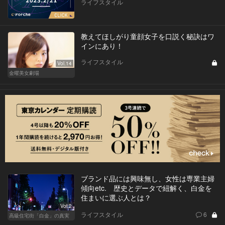
ライフスタイル
教えてほしがり童顔女子を口説く秘訣はワ
インにあり！
ライフスタイル
Vol.14
金曜美女劇場
ブランド品には興味無し、女性は専業主婦
傾向etc. 歴史とデータで紐解く、白金を
住まいに選ぶ人とは？
Vol.2
ライフスタイル
6
高級住宅街「白金」の真実