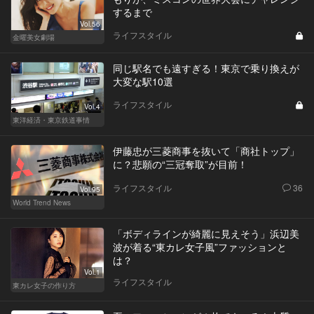
するまで
Vol.56
ライフスタイル
金曜美女劇場
同じ駅名でも遠すぎる！東京で乗り換えが
大変な駅10選
ライフスタイル
Vol.4
東洋経済・東京鉄道事情
伊藤忠が三菱商事を抜いて「商社トップ」
に？悲願の“三冠奪取”が目前！
ライフスタイル
36
Vol.95
World Trend News
「ボディラインが綺麗に見えそう」浜辺美
波が着る“東カレ女子風”ファッションと
は？
Vol.1
ライフスタイル
東カレ女子の作り方