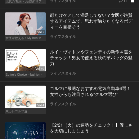
ライフスタイル
11
現代の“教育・お受験”リアルドキュメント
顔だけケアして満足してない？女医が絶賛
するアイテムで、思わず触りたくなるボデ
ィーを目指そう
Vol.7
ライフスタイル
女医が教える！My best beauty
ルイ・ヴィトンやフェンディの新作４選を
チェック！男女で使える秋の革バッグの魅
力
Vol.49
ライフスタイル
Editor's Choice～fashion～
ゴルフに最適なおすすめ電気自動車6選！
女性からも注目される”クルマ選び”
ライフスタイル
Vol.4
東カレゴルフ道
【2/21（火）の運勢をチェック！】優しさ
を大切にしましょう