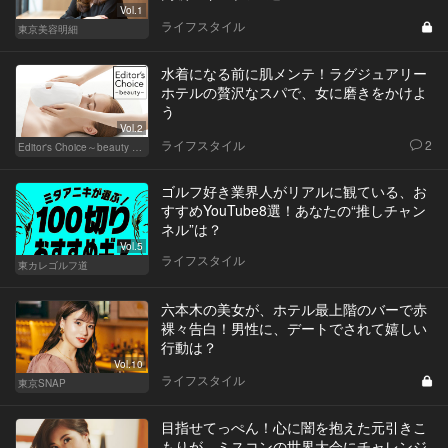
Vol.1
ライフスタイル
東京美容明細
水着になる前に肌メンテ！ラグジュアリー
ホテルの贅沢なスパで、女に磨きをかけよ
う
Vol.2
ライフスタイル
2
Editor's Choice～beauty & wellness～
ゴルフ好き業界人がリアルに観ている、お
すすめYouTube8選！あなたの“推しチャン
ネル”は？
Vol.5
ライフスタイル
東カレゴルフ道
六本木の美女が、ホテル最上階のバーで赤
裸々告白！男性に、デートでされて嬉しい
行動は？
Vol.10
ライフスタイル
東京SNAP
目指せてっぺん！心に闇を抱えた元引きこ
もりが、ミスコンの世界大会にチャレンジ