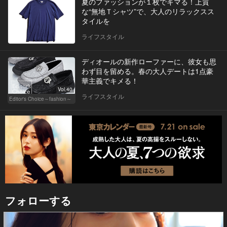
夏のファッションが１枚でキマる！上質
な“無地Ｔシャツ”で、大人のリラックスス
タイルを
ライフスタイル
ディオールの新作ローファーに、彼女も思
わず目を留める。春の大人デートは1点豪
華主義でキメる！
Vol.40
ライフスタイル
Editor's Choice～fashion～
フォローする