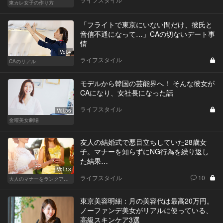
東カレ女子の作り方
「フライトで東京にいない間だけ、彼氏と
音信不通になって…」CAの切ないデート事
情
Vol.4
ライフスタイル
CAのリアル
モデルから韓国の芸能界へ！ そんな彼女が
CAになり、女社長になった話
ライフスタイル
Vol.36
金曜美女劇場
友人の結婚式で悪目立ちしていた28歳女
子。マナーを知らずにNG行為を繰り返し
た結果…
Vol.13
ライフスタイル
10
大人のマナーをランクアップせよ
東京美容明細：月の美容代は最高20万円。
ノーファンデ美女がリアルに使っている、
高級スキンケア3選