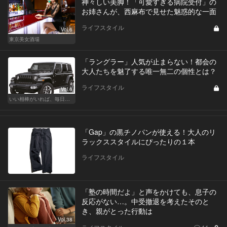
神々しい美脚！「可愛すぎる病院受付」の
お姉さんが、西麻布で見せた魅惑的な一面
ライフスタイル
Vol.6
東京美女酒場
「ラングラー」人気が止まらない！都会の
大人たちを魅了する唯一無二の個性とは？
ライフスタイル
Vol.6
いい相棒がいれば、毎日が楽しい。クルマがあるとできること
「Gap」の黒チノパンが使える！大人のリ
ラックススタイルにぴったりの１本
ライフスタイル
「塾の時間だよ」と声をかけても、息子の
反応がない…。中受撤退を考えたそのと
き、親がとった行動は
Vol.38