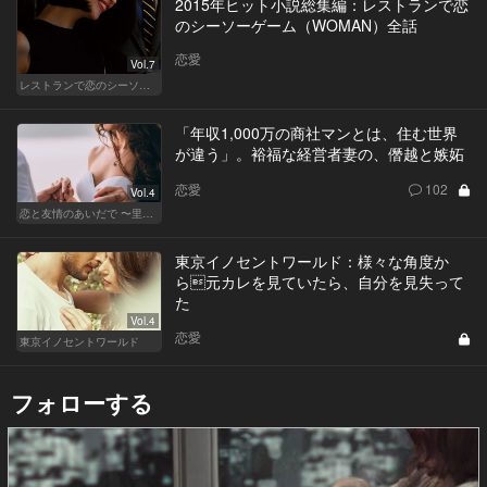
2015年ヒット小説総集編：レストランで恋
のシーソーゲーム（WOMAN）全話
恋愛
Vol.7
レストランで恋のシーソーゲーム（WOMAN）
「年収1,000万の商社マンとは、住む世界
が違う」。裕福な経営者妻の、僭越と嫉妬
恋愛
102
Vol.4
恋と友情のあいだで 〜里奈 Ver.〜
東京イノセントワールド：様々な角度か
ら元カレを見ていたら、自分を見失って
た
Vol.4
恋愛
東京イノセントワールド
フォローする