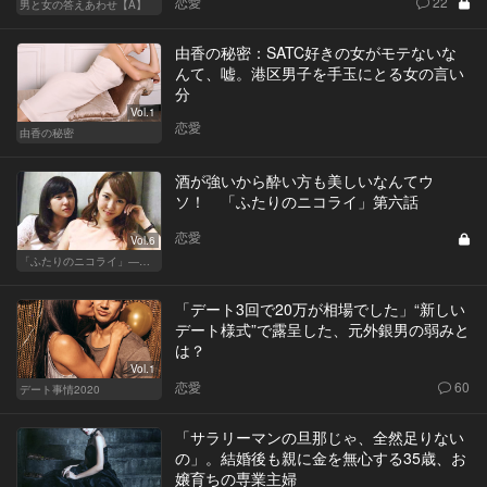
恋愛
22
男と女の答えあわせ【A】
由香の秘密：SATC好きの女がモテないな
んて、嘘。港区男子を手玉にとる女の言い
分
Vol.1
恋愛
由香の秘密
酒が強いから酔い方も美しいなんてウ
ソ！ 「ふたりのニコライ」第六話
恋愛
Vol.6
「ふたりのニコライ」―作家・柴崎竜人の恋愛ストーリー
「デート3回で20万が相場でした」“新しい
デート様式”で露呈した、元外銀男の弱みと
は？
Vol.1
恋愛
60
デート事情2020
「サラリーマンの旦那じゃ、全然足りない
の」。結婚後も親に金を無心する35歳、お
嬢育ちの専業主婦