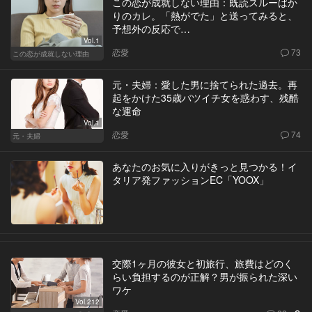
この恋が成就しない理由：既読スルーばか
りのカレ。「熱がでた」と送ってみると、
予想外の反応で…
Vol.1
恋愛
73
この恋が成就しない理由
元・夫婦：愛した男に捨てられた過去。再
起をかけた35歳バツイチ女を惑わす、残酷
な運命
Vol.1
恋愛
74
元・夫婦
あなたのお気に入りがきっと見つかる！イ
タリア発ファッションEC「YOOX」
交際1ヶ月の彼女と初旅行、旅費はどのく
らい負担するのが正解？男が振られた深い
ワケ
Vol.212