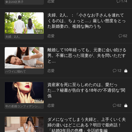
恋愛
174
東京23区男子
夫婦、2人。：「小さなお子さんを連れて
くるのは、ちょっと…」厳しい態度をとっ
た新婚妻の、複雑な胸のうち
Vol.1
恋愛
62
夫婦、2人。
離婚して10年経っても、元妻に会い続ける
男。不審に思った現妻が、夫を問いただす
と…
Vol.9
恋愛
12
ハワイに憧れて
資産家を死に至らしめたのは、愛だっ
た…？秘書が告白する18年の“不適切な”関
係
Vol.4
恋愛
62
年の差婚コンフィデンシャル
ダメになってしまう夫婦と、上手くいく夫
婦の違いはどこにある？明日で最終話！
「結婚3年目の危機」全話総集編