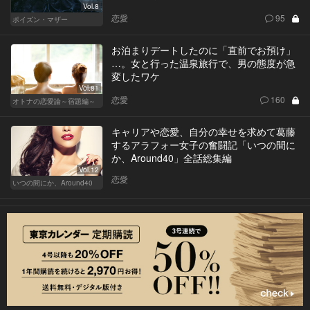
Vol.8
恋愛
95
ポイズン・マザー
お泊まりデートしたのに「直前でお預け」
…。女と行った温泉旅行で、男の態度が急
変したワケ
Vol.81
恋愛
160
オトナの恋愛論～宿題編～
キャリアや恋愛、自分の幸せを求めて葛藤
するアラフォー女子の奮闘記「いつの間に
か、Around40」全話総集編
Vol.12
恋愛
いつの間にか、Around40