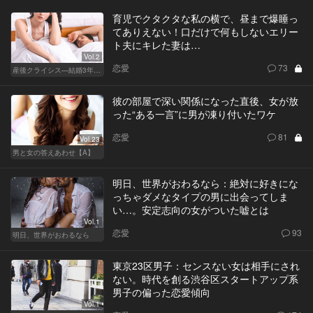
育児でクタクタな私の横で、昼まで爆睡っ
てありえない！口だけで何もしないエリー
ト夫にキレた妻は…
Vol.2
恋愛
73
産後クライシス—結婚3年目の波乱—
彼の部屋で深い関係になった直後、女が放
った“ある一言”に男が凍り付いたワケ
恋愛
81
Vol.23
男と女の答えあわせ【A】
明日、世界がおわるなら：絶対に好きにな
っちゃダメなタイプの男に出会ってしま
い…。安定志向の女がついた嘘とは
Vol.1
恋愛
93
明日、世界がおわるなら
東京23区男子：センスない女は相手にされ
ない。時代を創る渋谷区スタートアップ系
男子の偏った恋愛傾向
Vol.1