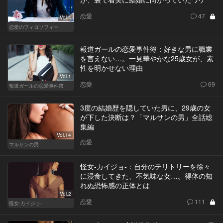
恋愛
47
Vol.4
恋愛のフィロソフィー
報道ガールの恋愛事件簿：好きな男に職業
を言えない…。一見華やかな25歳女が、素
性を明かせない理由
Vol.1
恋愛
69
報道ガールの恋愛事件簿
3度の結婚歴を隠していた男に、29歳の女
が下した決断は？「マルサンの男」全話総
集編
Vol.14
恋愛
マルサンの男
怪女-カイジョ-：自分のテリトリーを徐々
に浸食してきた、不気味な女…。得体の知
れぬ恐怖感の正体とは
Vol.2
恋愛
111
怪女-カイジョ-