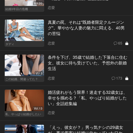
Vol.20
恋愛
結婚3年目の危機
真夏の罠、それは"既婚者限定クルージン
グ"。華やかな人妻の魅力に悶える、40男
の苦悩
Vol.3
恋愛
65
ダディ
条件を下げ、35歳で結婚した下落合に住む
女。彼女に待ち受けていた、予想外の新婚
生活
Vol.3
恋愛
173
この結婚、間違ってた？
婚活疲れがもう限界！迷走する32歳女は、
幸せを掴める？「私、やっぱり結婚がした
い」全話総集編
Vol.13
恋愛
私、やっぱり結婚がしたい
「えっ、彼女が？」男っ気ナシの29歳女
が、裏で着実に結婚に向かっていたワケ