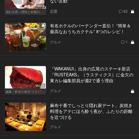
ない言動”
Vol.8
恋愛
82
溺れる男～理性と本能のあいだで～
有名ホテルのバーテンダー直伝！ “簡単＆
最高なおうちカクテル” 8つのレシピ！
グルメ
1
『WAKANUI』出身の広尾のステーキ新店
『RUSTEAKS』（ラスティクス）に金欠の
東カレ編集部員が週2で通う理由
Vol.10
グルメ
編集・鮓谷の東京“コスパ”カレンダー
麻布十番でしっとり隠れ家デート。炭焼き
料理をアテにほろ酔う夜が、ふたりの距離
を近づける
グルメ