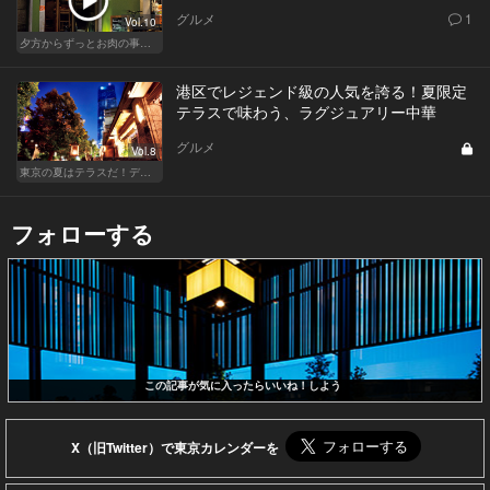
グルメ
1
Vol.10
夕方からずっとお肉の事を考えてる貴方へ
港区でレジェンド級の人気を誇る！夏限定
テラスで味わう、ラグジュアリー中華
グルメ
Vol.8
東京の夏はテラスだ！デートも女子会も盛り上がること間違いなし！
フォローする
この記事が気に入ったらいいね！しよう
X（旧Twitter）で東京カレンダーを