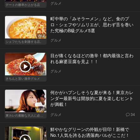
グルメ
デートの勝率が上がる店
町中華の「みそラーメン」など。食のプ
ロ・シェフやソムリエが、思わず舌を巻い
た究極のB級グルメ5選
Vol.2
グルメ
シェフたちを刺激する店。
目が痛くなるほどの激辛！都内最強と言わ
れる麻婆豆腐を見よ！！
グルメ
Vol.1
きちんと旨い激辛グルメ
何かがハプンしそうな夏が来る！東京カレ
ンダー最新号は開放的に夏を楽しむヒント
が満載！
Vol.27
グルメ
34
東カレの素敵な大人に必要なこと
鮮やかなグリーンの外観が目印！新橋で
No.1人気を誇るお洒落肉バルがここだ！