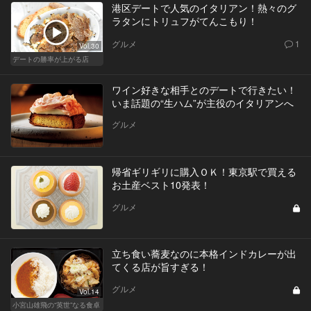
港区デートで人気のイタリアン！熱々のグ
ラタンにトリュフがてんこもり！
グルメ
1
Vol.30
デートの勝率が上がる店
ワイン好きな相手とのデートで行きたい！
いま話題の“生ハム”が主役のイタリアンへ
グルメ
帰省ギリギリに購入ＯＫ！東京駅で買える
お土産ベスト10発表！
グルメ
立ち食い蕎麦なのに本格インドカレーが出
てくる店が旨すぎる！
グルメ
Vol.14
小宮山雄飛の“英世”なる食卓