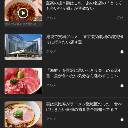
至高の担々麵はこれ！あの名店の「とって
も辛い担々麺」が容赦ない！
グルメ
5
Vol.1
東京で人気の担々麺ベストセレクション！
池袋で穴場グルメ！ 東京芸術劇場の鑑賞帰
りに行きたい店４選
グルメ
「海鮮」を贅沢に思いっきり楽しめる店4
選！魚が食べたい気分なら迷わずここへ！
グルメ
実は恵比寿がラーメン激戦区だった！食べ
に行きたい最強の麺６選全部知ってる？
グルメ