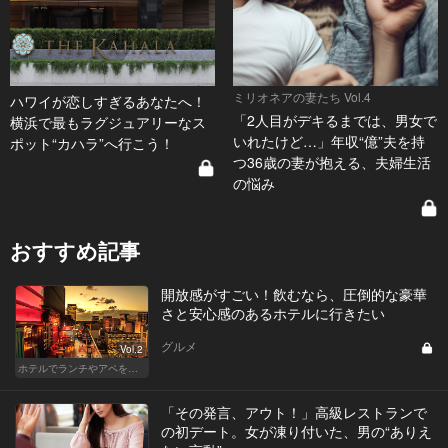
ミリオネアの妻たち Vol.4
ハワイが恋しすぎるあなたへ！
「2人目がデキるまでは、男女で
横浜で最もラグジュアリーなス
いれたけど…」年収“億”夫を持
ポット“カハラ”へ行こう！
つ36歳の妻が抱える、夫婦生活
の悩み
おすすめ記事
開放感がすごい！飲むなら、圧倒的な豪華
さと安心感のあるホテルに行きたい
グルメ
Vol.2
ホテルでランチやアペを楽しもう！東京の名店へ
「その発言、アウト！」高級レストランで
の初デート。女が凍り付いた、男の“ありえ