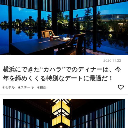
2020.11.22
横浜にできた“カハラ”でのディナーは、今
年を締めくくる特別なデートに最適だ！
#ホテル
#ステーキ
#和食