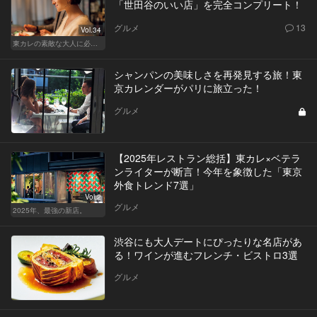
「世田谷のいい店」を完全コンプリート！
グルメ
13
Vol.34
東カレの素敵な大人に必要なこと
シャンパンの美味しさを再発見する旅！東
京カレンダーがパリに旅立った！
グルメ
【2025年レストラン総括】東カレ×ベテラ
ンライターが断言！今年を象徴した「東京
外食トレンド7選」
Vol.2
グルメ
2025年、最強の新店。
渋谷にも大人デートにぴったりな名店があ
る！ワインが進むフレンチ・ビストロ3選
グルメ