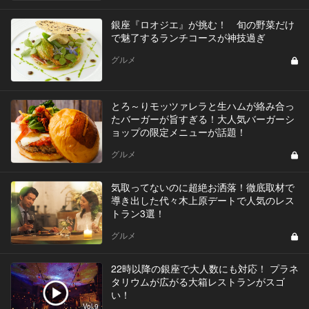
銀座『ロオジエ』が挑む！ 旬の野菜だけ
で魅了するランチコースが神技過ぎ
グルメ
とろ～りモッツァレラと生ハムが絡み合っ
たバーガーが旨すぎる！大人気バーガーシ
ョップの限定メニューが話題！
グルメ
気取ってないのに超絶お洒落！徹底取材で
導き出した代々木上原デートで人気のレス
トラン3選！
グルメ
22時以降の銀座で大人数にも対応！ プラネ
タリウムが広がる大箱レストランがスゴ
い！
Vol.9