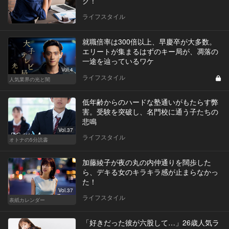
ク！
ライフスタイル
就職倍率は300倍以上、早慶卒が大多数。
エリートが集まるはずのキー局が、凋落の
一途を辿っているワケ
Vol.4
ライフスタイル
人気業界の光と闇
低年齢からのハードな塾通いがもたらす弊
害。受験を突破し、名門校に通う子たちの
悲鳴
Vol.37
ライフスタイル
オトナの5分読書
加藤綾子が夜の丸の内仲通りを闊歩した
ら、デキる女のキラキラ感が止まらなかっ
た！
Vol.37
ライフスタイル
表紙カレンダー
「好きだった彼が六股して…」26歳人気ラ