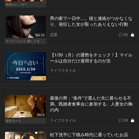
表紙カレンダー
男の家で一日中…。彼と連絡がつかなくな
り、発狂した女が取ったありえない行動
恋愛
56
Vol.12
ヤバイくらいに愛してる
【1/30（月）の運勢をチェック！】マイル
ールは自分だけ適用するのが吉
ライフスタイル
最後の男：“条件”で選んだ夫に募らせる不
満。既婚者食事会に参加する、人妻女の胸
の内
Vol.3
ライフスタイル
59
港区モード
松下洸平に下積み時代に通っていたお店