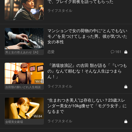
で、ブレイク前夜を語ってもらった
ライフスタイル
マンションで女の荷物の中に“とんでもない
モノ”を見つけてしまった男。彼が気づいた
女の本性
Vol.31
恋愛
161
男と女の答えあわせ【A】
『酒場放浪記』の吉田 類が語る「『いつも
の』なんて頼むな！そんな人生はつまら
ん！」
Vol.6
ライフスタイル
吉田類の酔いどれ人生相談
“生まれつき美人”は存在しない？23歳スレ
ンダー美女が10kg痩せて「モグラ女子」に
なるまで
Vol.64
ライフスタイル
金曜美女劇場