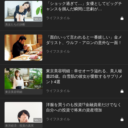
「ショック過ぎて…」女優としてビッグチ
ャンスを掴んだ瞬間に悲劇が…
ライフスタイル
Vol.4
美女たちの決断
「面白いって言われると一番嬉しい」金メ
ダリスト、ウルフ・アロンの意外な一面！
ライフスタイル
東京美容明細：幸せオーラ溢れる、美人秘
書25歳。白雪肌の彼女が愛飲するサプリメ
ント4選
Vol.3
ライフスタイル
東京美容明細
洋服を買うのも投資!?金融資産だけでなく
自分への投資で将来の資産増加
ライフスタイル
Vol.1
東洋経済：投資の真実