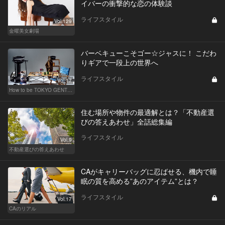
イバーの衝撃的な恋の体験談
ライフスタイル
Vol.129
金曜美女劇場
バーベキューこそゴー☆ジャスに！ こだわ
りギアで一段上の世界へ
ライフスタイル
Vol.17
How to be TOKYO GENTS 東京人よ、紳士たれ！
住む場所や物件の最適解とは？「不動産選
びの答えあわせ」全話総集編
ライフスタイル
Vol.9
不動産選びの答えあわせ
CAがキャリーバッグに忍ばせる、機内で睡
眠の質を高める”あのアイテム”とは？
ライフスタイル
Vol.17
CAのリアル