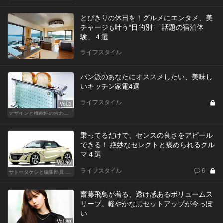
とびきりの休日を！グルメにエンタメ、美
チャージも叶う“目的別”「話題の宿泊体
験」４選
ライフスタイル
パン派のあなたにオススメしたい、美味し
いキッチン家電4選
ライフスタイル
Vol.3
デザインと機能性の合わせ技！ こんなキッチン家電が欲しかった！
乗ってるだけで、センスの良さをアピール
できる！ 絶妙なセレクトと褒められるクル
マ４選
Vol.36
ライフスタイル
6
サトータケシと編集部員 船山の"CAR GENTSへの道"
齋藤飛鳥が着る、透け感あるボリュームス
リーブ。軽やかな黒セットアップが今っぽ
い
Vol.20