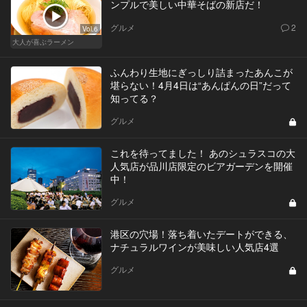
ンプルで美しい中華そばの新店だ！
グルメ
2
Vol.6
大人が喜ぶラーメン
ふんわり生地にぎっしり詰まったあんこが
堪らない！4月4日は“あんぱんの日”だって
知ってる？
グルメ
これを待ってました！ あのシュラスコの大
人気店が品川店限定のビアガーデンを開催
中！
グルメ
港区の穴場！落ち着いたデートができる、
ナチュラルワインが美味しい人気店4選
グルメ