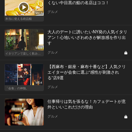
くない中目黒の鮨の名店はココ！
グルメ
Vol.7
本当に使える絶品鮨
大人のデートに誘いたいNY発の人気イタリ
アン！心地いいざわめきが解放感を作り出
す
Vol.5
グルメ
イタリアンで楽しく飲み会！東京の人気店へ
【西麻布・銀座・麻布十番など】人気クリ
エイターが会食に選ぶ“感性が刺激され
る”店9選
Vol.4
グルメ
「会食」の神髄。
仕事帰りは気を張るな！カフェデートが意
外といいこれだけの理由
グルメ