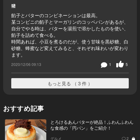
猪
餡子とバターのコンビネーションは最高。
某コンビニの餡子とマーガリンのコッペパンがあるが、
自分でやる時は、バターを湯煎で溶かしたものを使い、
餡子を詰めて食べる。
時間あれば、小豆を煮るのだが、使う甘味を黒砂糖、白
砂糖、蜂蜜など変えてみると、それぞれ味わいが変わり
ます。
2020/12/06 09:13
1
5
もっと見る （ 3 件 ）
おすすめ記事
とろけるあんバターが絶品！ふわんふわん
な食感の「円パン」をご紹介！
グルメ
2