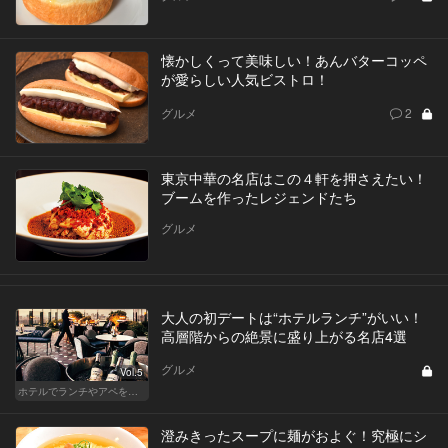
懐かしくって美味しい！あんバターコッペ
が愛らしい人気ビストロ！
グルメ
2
東京中華の名店はこの４軒を押さえたい！
ブームを作ったレジェンドたち
グルメ
大人の初デートは“ホテルランチ”がいい！
高層階からの絶景に盛り上がる名店4選
グルメ
Vol.5
ホテルでランチやアペを楽しもう！東京の名店へ
澄みきったスープに麺がおよぐ！究極にシ