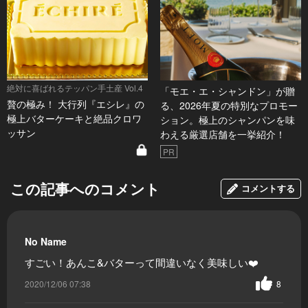
絶対に喜ばれるテッパン手土産 Vol.4
「モエ・エ・シャンドン」が贈
贅の極み！ 大行列『エシレ』の
る、2026年夏の特別なプロモー
極上バターケーキと絶品クロワ
ション。極上のシャンパンを味
ッサン
わえる厳選店舗を一挙紹介！
PR
この記事へのコメント
コメントする
No Name
すごい！あんこ&バターって間違いなく美味しい❤️
2020/12/06 07:38
8