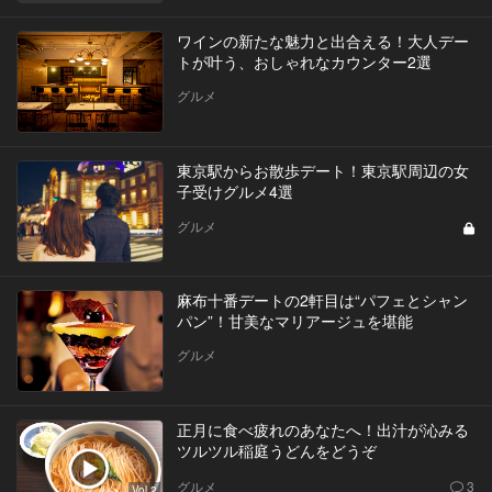
ワインの新たな魅力と出合える！大人デー
トが叶う、おしゃれなカウンター2選
グルメ
東京駅からお散歩デート！東京駅周辺の女
子受けグルメ4選
グルメ
麻布十番デートの2軒目は“パフェとシャン
パン”！甘美なマリアージュを堪能
グルメ
正月に食べ疲れのあなたへ！出汁が沁みる
ツルツル稲庭うどんをどうぞ
グルメ
3
Vol.2