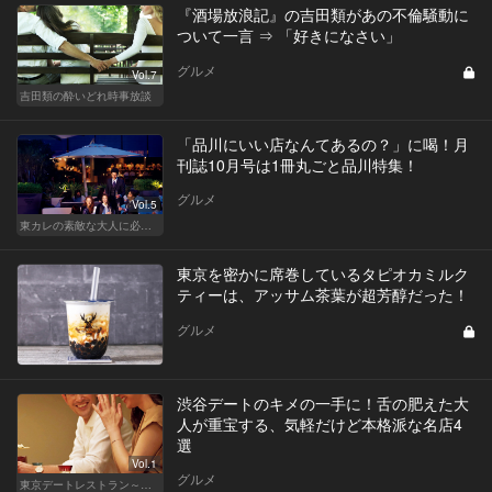
『酒場放浪記』の吉田類があの不倫騒動に
ついて一言 ⇒ 「好きになさい」
グルメ
Vol.7
吉田類の酔いどれ時事放談
「品川にいい店なんてあるの？」に喝！月
刊誌10月号は1冊丸ごと品川特集！
グルメ
Vol.5
東カレの素敵な大人に必要なこと
東京を密かに席巻しているタピオカミルク
ティーは、アッサム茶葉が超芳醇だった！
グルメ
渋谷デートのキメの一手に！舌の肥えた大
人が重宝する、気軽だけど本格派な名店4
選
Vol.1
グルメ
東京デートレストラン～日常編～