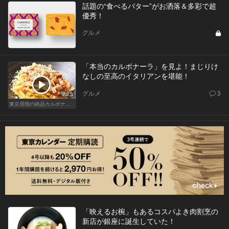
話題の“食べるバター”がお洒落＆多彩で超
優秀！
グルメ
「本当のカルボナーラ」を見よ！まじりけ
なしの至高のイタリアンを堪能！
グルメ
3
Vol.3
東京屈指の絶品カルボナーラ！すぐに行きたくなる美味しい人気店
「映えるお椀」もあるコスパよき肉割烹の
新店が銀座に誕生していた！