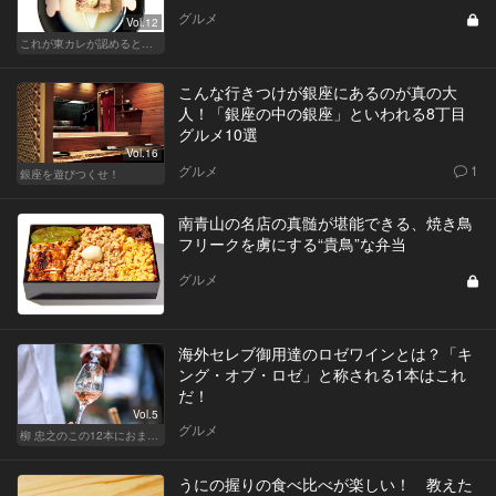
グルメ
Vol.12
これが東カレが認めるとっておきの和食店
こんな行きつけが銀座にあるのが真の大
人！「銀座の中の銀座」といわれる8丁目
グルメ10選
Vol.16
グルメ
1
銀座を遊びつくせ！
南青山の名店の真髄が堪能できる、焼き鳥
フリークを虜にする“貴鳥”な弁当
グルメ
海外セレブ御用達のロゼワインとは？「キ
ング・オブ・ロゼ」と称される1本はこれ
だ！
Vol.5
グルメ
柳 忠之のこの12本におまかせ
うにの握りの食べ比べが楽しい！ 教えた