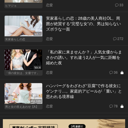
Vol.1
恋愛
33
ヒマジョ
実家暮らしの恋：28歳の美人商社OL。周
囲が絶賛する“完璧な女”の、男は知らない
ズボラな一面
Vol.1
恋愛
272
実家暮らしの恋
「私の家に来ませんか？」人気女優からま
さかの誘い。すれ違う2人が一気に距離を
縮めた夜
Vol.6
恋愛
36
「僕の彼女は、女優です」
ハンバーグをわざわざ“豆腐"で作る彼女に
ゲンナリ…。家庭的アピールが「重い」と
思われる境界線
Vol.105
恋愛
78
男と女の答えあわせ【A】