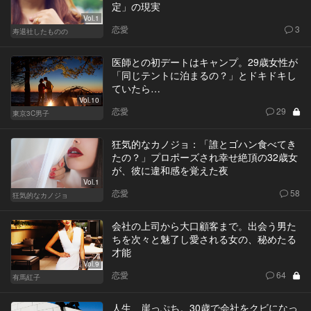
定」の現実
Vol.1
恋愛
3
寿退社したものの
医師との初デートはキャンプ。29歳女性が
「同じテントに泊まるの？」とドキドキし
ていたら…
Vol.10
恋愛
29
東京3C男子
狂気的なカノジョ：「誰とゴハン食べてき
たの？」プロポーズされ幸せ絶頂の32歳女
が、彼に違和感を覚えた夜
Vol.1
恋愛
58
狂気的なカノジョ
会社の上司から大口顧客まで。出会う男た
ちを次々と魅了し愛される女の、秘めたる
才能
Vol.9
恋愛
64
有馬紅子
人生、崖っぷち。30歳で会社をクビになっ