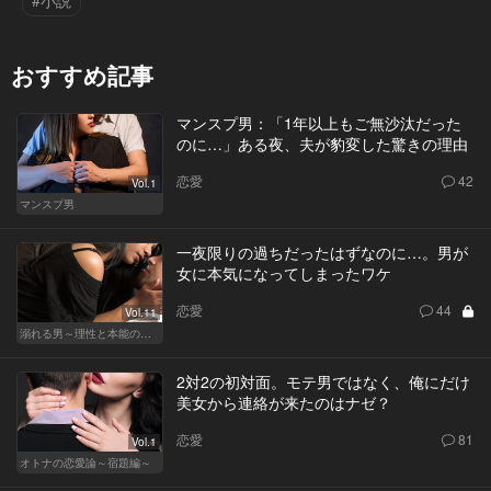
#小説
おすすめ記事
マンスプ男：「1年以上もご無沙汰だった
のに…」ある夜、夫が豹変した驚きの理由
恋愛
42
Vol.1
マンスプ男
一夜限りの過ちだったはずなのに…。男が
女に本気になってしまったワケ
恋愛
44
Vol.11
溺れる男～理性と本能のあいだで～
2対2の初対面。モテ男ではなく、俺にだけ
美女から連絡が来たのはナゼ？
恋愛
81
Vol.1
オトナの恋愛論～宿題編～