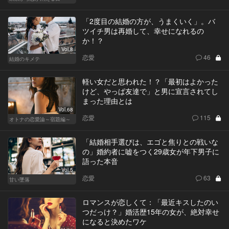
「2度目の結婚の方が、うまくいく」。バ
ツイチ男は再婚して、幸せになれるの
か！？
Vol.8
恋愛
46
結婚のキメテ
軽い女だと思われた！？「最初はよかった
けど、やっぱ友達で」と男に宣言されてし
まった理由とは
Vol.68
恋愛
115
オトナの恋愛論～宿題編～
「結婚相手選びは、エゴと焦りとの戦いな
の」婚約者に嘘をつく29歳女が年下男子に
語った本音
Vol.5
恋愛
63
甘い墜落
ロマンスが恋しくて：「最近キスしたのい
つだっけ？」婚活歴15年の女が、絶対幸せ
になると決めたワケ