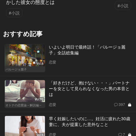
かした彼女の態度とは
#小説
#小説
おすすめ記事
いよいよ明日で最終話！「バルージョ麗
子」全話総集編
恋愛
Vol.8
バルージョ麗子
「好きだけど、抱けない・・・」パートナ
ーを女として見られなくなった男の本音と
は
Vol.70
恋愛
397
オトナの恋愛論～解説編～
早く妊娠したいのに…。妊活に疲れた30歳
妻に、夫が提案した意外なこと
恋愛
7
Vol.5