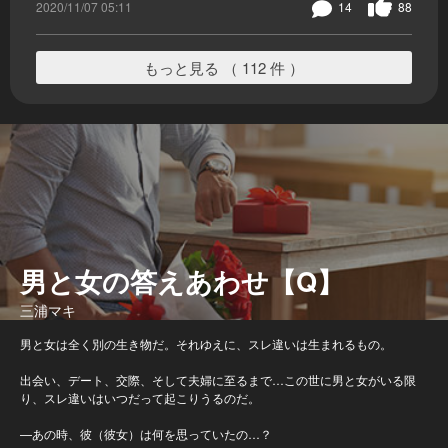
2020/11/07 05:11
14
88
もっと見る （ 112 件 ）
男と女の答えあわせ【Q】
三浦マキ
男と女は全く別の生き物だ。それゆえに、スレ違いは生まれるもの。
出会い、デート、交際、そして夫婦に至るまで…この世に男と女がいる限
り、スレ違いはいつだって起こりうるのだ。
—あの時、彼（彼女）は何を思っていたの…？