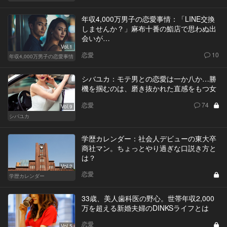
年収4,000万男子の恋愛事情：「LINE交換
しませんか？」麻布十番の鮨店で思わぬ出
会いが…
Vol.1
恋愛
10
年収4,000万男子の恋愛事情
シバユカ：モテ男との恋愛は一か八か…勝
機を掴むのは、磨き抜かれた直感をもつ女
恋愛
74
Vol.9
シバユカ
学歴カレンダー：社会人デビューの東大卒
商社マン。ちょっとやり過ぎな口説き方と
は？
Vol.2
恋愛
学歴カレンダー
33歳、美人歯科医の野心。世帯年収2,000
万を超える新婚夫婦のDINKSライフとは
恋愛
Vol.5