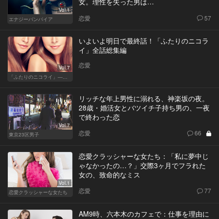
女。理性を失った男は…
Vol.1
恋愛
57
エナジーバンパイア
いよいよ明日で最終話！「ふたりのニコラ
イ」全話総集編
恋愛
Vol.7
「ふたりのニコライ」―作家・柴崎竜人の恋愛ストーリー
リッチな年上男性に溺れる、神楽坂の夜。
28歳・婚活女とバツイチ子持ち男の、一夜
で終わった恋
Vol.7
恋愛
66
東京23区男子
恋愛クラッシャーな女たち：「私に夢中じ
ゃなかったの…？」交際3ヶ月でフラれた
女の、致命的なミス
Vol.1
恋愛
77
恋愛クラッシャーな女たち
AM9時、六本木のカフェで：仕事を理由に