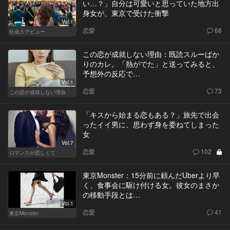
い…？」自分は可愛いと思っていた地方出
身女が、東京で受けた衝撃
Vol.1
恋愛
68
社会人デビュー
この恋が成就しない理由：既読スルーばか
りのカレ。「熱がでた」と送ってみると、
予想外の反応で…
Vol.1
恋愛
73
この恋が成就しない理由
「キスから始まる恋もある？」旅先で出会
ったイイ男に、思わず身を委ねてしまった
女
Vol.7
恋愛
102
ロマンスが恋しくて
東京Monster：15分前に頼んだUberより早
く、食事会に駆け付ける女。彼女のまさか
の移動手段とは…
Vol.1
恋愛
41
東京Monster