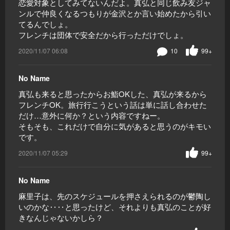
恋愛対象としてみてないんだよ。真弘と同じ飲み友ジャ
ンルで仲良くなるつもりが金沢とか言い始めたから引い
てるんでしょ。
フレンチは団体で安全だから行っただけでしょ。
2020/11/07 06:08
10
99+
No Name
真弘も来ると思ったからお鮨OKした、真弘が来るから
フレンチOK。旅行行こうという話は単に話し合わせた
だけ…意外に何か？という内容ですねー。
そもそも、これだけで自分に気があると思うのがキモい
です。
2020/11/07 05:29
99+
No Name
麻里子は、先のスケジュールを押さえられるのが鬱陶し
いのかな‥‥と思ったけど、それよりも真弘のことが好
きなんじゃないかしら？