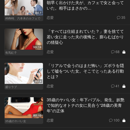
朝早く出かけた夫が、カフェで女と会って
いた。相手はまさかの…
Vol.1
恋愛
35
AM9時、六本木のカフェで
「すべては仕組まれていた？」妻を捨てて
若い女に走った夫の後悔と、膨らむばかり
の猜疑心
Vol.14
恋愛
68
有馬紅子
「リアルで会うのはまだ怖い」ズボラを隠
して嘘をついた女。そこでとったある行動
とは？
Vol.4
恋愛
41
盛りラブ
35歳のヤバい女：年下バブル、発生。妖艶
で知的なオトナの女に見合う“28歳の美青
年”の正体
Vol.10
恋愛
100
35歳のヤバい女