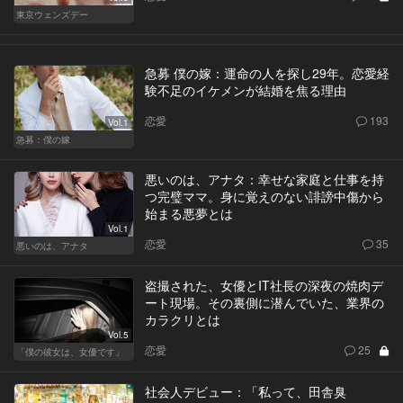
東京ウェンズデー
急募 僕の嫁：運命の人を探し29年。恋愛経
験不足のイケメンが結婚を焦る理由
恋愛
193
Vol.1
急募：僕の嫁
悪いのは、アナタ：幸せな家庭と仕事を持
つ完璧ママ。身に覚えのない誹謗中傷から
始まる悪夢とは
Vol.1
恋愛
35
悪いのは、アナタ
盗撮された、女優とIT社長の深夜の焼肉デ
ート現場。その裏側に潜んでいた、業界の
カラクリとは
Vol.5
恋愛
25
「僕の彼女は、女優です」
社会人デビュー：「私って、田舎臭