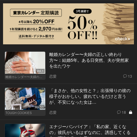
離婚カレンダー〜夫婦の正しい終わり
方〜：結婚5年。ある日突然、夫が突然家
を出たワケ
Vol.1
恋愛
13
離婚カレンダー〜夫婦の正しい終わり方〜
「まさか、他の女性と？」出張帰りの彼の
様子がおかしい。疲れているだけと言う
が、不安になった女は…
Vol.53
恋愛
18
TOUGH COOKIES
エナジーバンパイア：「私の家、近くな
の」彼氏がいるはずなのに、誘惑してくる