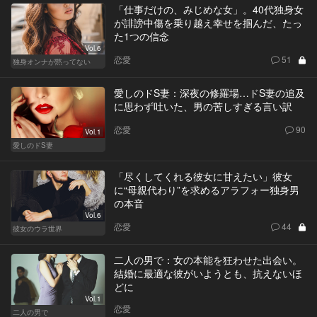
「仕事だけの、みじめな女」。40代独身女
が誹謗中傷を乗り越え幸せを掴んだ、たっ
た1つの信念
Vol.6
恋愛
51
独身オンナが黙ってない
愛しのドS妻：深夜の修羅場…ドS妻の追及
に思わず吐いた、男の苦しすぎる言い訳
恋愛
90
Vol.1
愛しのドS妻
「尽くしてくれる彼女に甘えたい」彼女
に“母親代わり”を求めるアラフォー独身男
の本音
Vol.6
恋愛
44
彼女のウラ世界
二人の男で：女の本能を狂わせた出会い。
結婚に最適な彼がいようとも、抗えないほ
どに
Vol.1
恋愛
二人の男で