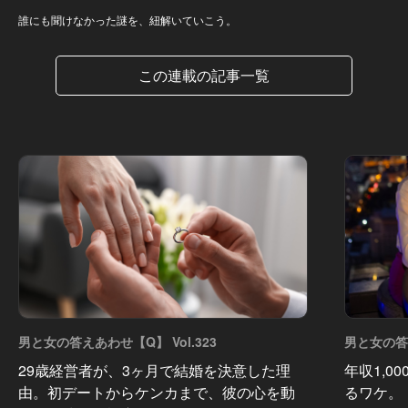
誰にも聞けなかった謎を、紐解いていこう。
この連載の記事一覧
男と女の答えあわせ【Q】 Vol.323
男と女の答え
29歳経営者が、3ヶ月で結婚を決意した理
年収1,0
由。初デートからケンカまで、彼の心を動
るワケ。