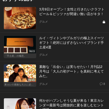
3月9日オープン！女性と行きたいクラフト
ビール＆ピッツァが間違い無い店がキタ！
グルメ
ルイ・ヴィトンやブルガリの極上スイーツ
ギフト！絶対にはずさないハイブランド手
土産4選
Vol.5
グルメ
「手土産」の極意。
素敵な「出会い」は実らせたい！月刊誌2
月号は「大人の初デート」を真剣に考えて
みた。
Vol.21
グルメ
8
東カレの素敵な大人に必要なこと
何かがハプンしそうな夏が来る！東京カレ
ンダー最新号は開放的に夏を楽しむヒント