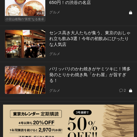
650円！の渋谷の名店
グルメ
Vol.8
小宮山雄飛の“英世”なる食卓
センス高き大人たちが集う、東京のおしゃ
れ立ち飲み3選！今年の初飲みにぴったり
な人気店
グルメ
パリッパリのかわ焼きがヤミツキに！博多
発のとりかわ焼き鳥「かわ屋」が旨すぎ
る！
グルメ
2