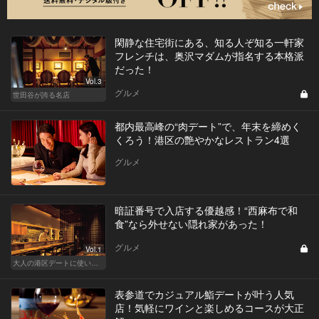
閑静な住宅街にある、知る人ぞ知る一軒家
フレンチは、奥沢マダムが指名する本格派
だった！
Vol.3
グルメ
世田谷が誇る名店
都内最高峰の“肉デート”で、年末を締めく
くろう！港区の艶やかなレストラン4選
グルメ
暗証番号で入店する優越感！“西麻布で和
食”なら外せない隠れ家があった！
グルメ
Vol.1
大人の港区デートに使いたい、秘密の隠れ家
表参道でカジュアル鮨デートが叶う人気
店！気軽にワインと楽しめるコースが大正