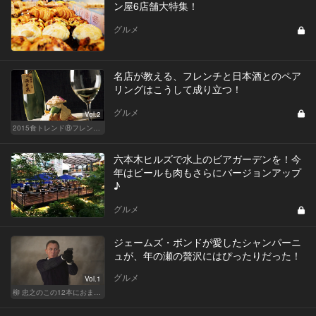
ン屋6店舗大特集！
グルメ
名店が教える、フレンチと日本酒とのペア
リングはこうして成り立つ！
グルメ
Vol.2
2015食トレンド⑧フレンチ日本酒ペアリング
六本木ヒルズで水上のビアガーデンを！今
年はビールも肉もさらにバージョンアップ
♪
グルメ
ジェームズ・ボンドが愛したシャンパーニ
ュが、年の瀬の贅沢にはぴったりだった！
グルメ
Vol.1
柳 忠之のこの12本におまかせ