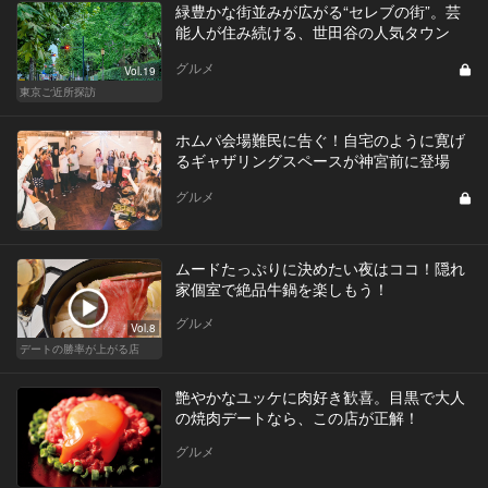
緑豊かな街並みが広がる“セレブの街”。芸
能人が住み続ける、世田谷の人気タウン
グルメ
Vol.19
東京ご近所探訪
ホムパ会場難民に告ぐ！自宅のように寛げ
るギャザリングスペースが神宮前に登場
グルメ
ムードたっぷりに決めたい夜はココ！隠れ
家個室で絶品牛鍋を楽しもう！
グルメ
Vol.8
デートの勝率が上がる店
艶やかなユッケに肉好き歓喜。目黒で大人
の焼肉デートなら、この店が正解！
グルメ