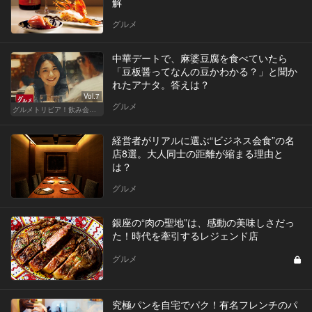
解
グルメ
中華デートで、麻婆豆腐を食べていたら
「豆板醤ってなんの豆かわかる？」と聞か
れたアナタ。答えは？
Vol.7
グルメ
グルメトリビア！飲み会やデートで会話のネタになるQ＆A
経営者がリアルに選ぶ“ビジネス会食”の名
店8選。大人同士の距離が縮まる理由と
は？
グルメ
銀座の“肉の聖地”は、感動の美味しさだっ
た！時代を牽引するレジェンド店
グルメ
究極パンを自宅でパク！有名フレンチのパ