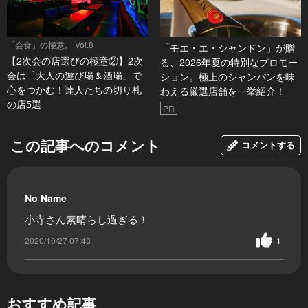
「会食」の極意。 Vol.8
「モエ・エ・シャンドン」が贈
【2次会の店選びの極意②】2次
る、2026年夏の特別なプロモー
会は「大人の遊び場＆酒場」で
ション。極上のシャンパンを味
心をつかむ！達人たちの切り札
わえる厳選店舗を一挙紹介！
の店5選
PR
この記事へのコメント
コメントする
No Name
小寺さん素晴らし過ぎる！
2020/10/27 07:43
1
おすすめ記事