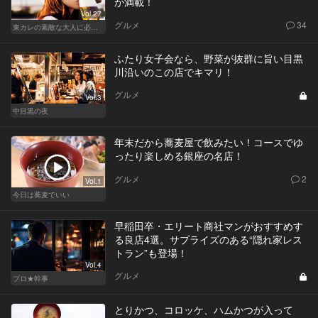
が満載！
Vol.27
グルメ
34
東カレの素敵な大人に必要なこと
ふたり女子会なら、野菜が抜群に旨い目黒
川沿いのこの店でキマリ！
グルメ
Vol.3
中目黒の夜
年末だから蕎麦屋で飲みたい！コースでゆ
ったり楽しめる銀座の名店！
グルメ
2
Vol.1
今日は蕎麦でいい
早稲田卒・エリート商社マンがおすすめす
る良店4選。サプライズのある“隠れ家レス
トラン”も登場！
Vol.4
グルメ
プロ★幹事
とりかつ、コロッケ、ハムかつが入って