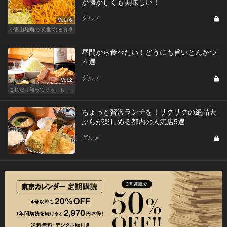
が懐かしくも美味しい！
グルメ
Vol.16
小宮山雄飛の“英世”なる食卓
昼間から食べたい！どうにも旨いとんかつ
４選
グルメ
Vol.2
これだけ知ってりゃ、もはや『通』！ 東カレ厳選とんかつ特集
ちょっと贅沢ランチを！サクサクの絶品天
ぷらが楽しめる都内の人気店5選
グルメ