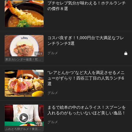
プチセレブ気分が味わえる！ホテルランチ
の傑作８選
コスパ良すぎ！1,000円台で大満足なフレ
ンチランチ3選
グルメ
Vol.1
東京カレンダー厳選！究極のランチ特集
“レアとんかつ”など大人を満足させるメニ
ューがずらり！四谷三丁目の人気ランチ6
選
グルメ
まるで絵本の中のオムライス！スプーンを
入れるのがもったいないほど美しい逸品！
グルメ
Vol.1
ふわとろ卵グルメ！東京で外せない人気店