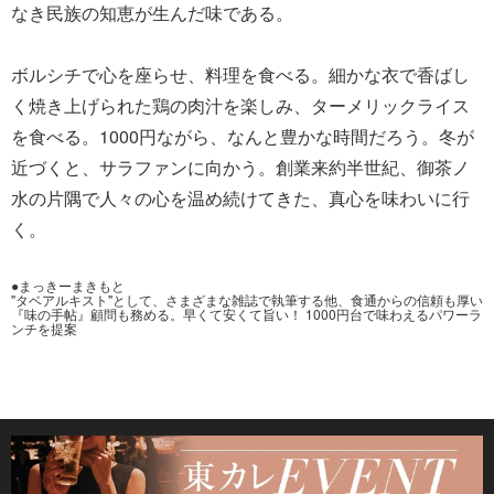
なき民族の知恵が生んだ味である。
ボルシチで心を座らせ、料理を食べる。細かな衣で香ばし
く焼き上げられた鶏の肉汁を楽しみ、ターメリックライス
を食べる。1000円ながら、なんと豊かな時間だろう。冬が
近づくと、サラファンに向かう。創業来約半世紀、御茶ノ
水の片隅で人々の心を温め続けてきた、真心を味わいに行
く。
●まっきーまきもと
"タベアルキスト"として、さまざまな雑誌で執筆する他、食通からの信頼も厚い
『味の手帖』顧問も務める。早くて安くて旨い！ 1000円台で味わえるパワーラ
ンチを提案