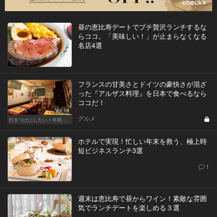
昼の恵比寿デートでプチ贅沢ランチするな
らココ。「美味しい！」が止まらなくなる
名店4選
フランスの甘美さとドイツの豪快さが混ざ
った『アルザス料理』を日本で食べるなら
ココだ！
Vol.16
グルメ
行きつけにしたい！年初めのご褒美ランチ
ホテルで実現！忙しい年末を救う、極上時
短ビジネスランチ3選
1
週末は恵比寿で昼からワイン！素敵な雰囲
気でランチデートを楽しめる３選