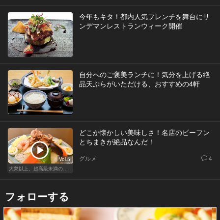
今年もキタ！都内人気フレンチを舞台にサ
ンデマンレストランウィーク開催
自分へのご褒美ランチに！気分を上げる絶
品天ぷらがいただける、おすすめの4軒
どこか懐かしい美味しさ！名店のビーフン
とちまきが絶品なんだ！
グルメ
4
Vol.5
大衆以上、超高級未満の絶品中華
フォローする