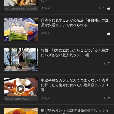
Vol.55
グルメ
1
小宮山雄飛の“英世”なる食卓
日本を代表するふぐの名店『春帆楼』の逸
品が穴場ランチで食べられる！
グルメ
箱根・熱海に旅に出たらここで〆る！絶対
にハズさない超人気ランチ6選
2
中途半端なカフェなんてつまらない！浅草
に行ったら絶対に食べたい喫茶店ランチ３
選
Vol.2
グルメ
2
永久保存版B級グルメ
揚げ物もオン!? 老舗洋食屋のスパゲッティ