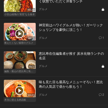
く状態でいただく洋食ランチ
グルメ
Vol.23
小宮山雄飛の“英世”なる食卓
神宮前はハワイグルメが熱い！ガーリック
シュリンプを豪快に頂こう！
グルメ
1
Vol.13
教えたくない秘密のグルメ
恵比寿在住編集者が推す 炭水化物ランチの
名店
グルメ
Vol.1
編集・船山の恵比寿と私、ときどきルノアール
味も見た目も最高なメニューぞろい！恵比
寿の人気店で昼から飲もう！
グルメ
2
Vol.21
本当に使える絶品鮨