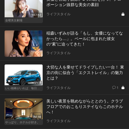
ポーション抜群な美女の素顔
ライフスタイル
Vol.142
金曜美女劇場
稲森いずみが語る「もし、女優になってな
かったら…」。ベールに包まれた彼女
の“素”に迫ってきた！
ライフスタイル
大切な人を乗せてドライブしたい一台！ 東
京の街に似合う「エクストレイル」の魅力
とは？
Vol.5
ライフスタイル
1
いい相棒がいれば、毎日が楽しい。クルマがあるとできること
美しい夜景を眺めながらととのう。クラブ
フロアでのおこもりステイならこのホテル
へ！
Vol.16
ライフスタイル
やっぱり、ホテルが好き。