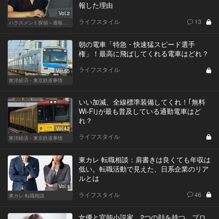
報した理由
Vol.2
ライフスタイル
13
ハラスメント探偵～通報編～
朝の電車「特急・快速猛スピード選手
権」！最高に飛ばしてくれる電車はどれ？
ライフスタイル
Vol.55
東洋経済・東京鉄道事情
いい加減、全線標準装備してくれ！｢無料
Wi-Fi｣が最も普及している通勤電車はど
れ？
Vol.42
ライフスタイル
東洋経済・東京鉄道事情
東カレ 転職相談：肩書きは良くても年収は
低い。転職活動で見えた、日系企業のリア
ルとは
Vol.1
ライフスタイル
46
東カレ 転職相談
女優と官能小説家。2つの顔を持つ、プロ