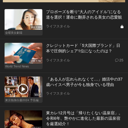
プロポーズを断り“大人のアイドル”になる
道を選択！運命に翻弄される美女の恋愛観
ライフスタイル
Vol.139
金曜美女劇場
クレジットカード「5大国際ブランド」日
本で圧倒的シェア1位になったのは？
ライフスタイル
25
Vol.176
World Trend News
「ある人が忘れられなくて…」婚活中の37
歳ハイスペ男子が今も独身でいる理由
ライフスタイル
Vol.7
東京独身白書2024 予告編
東カレ12月号は「帰りたくない温泉宿」。
令和6年、艶やかに進化した最新の温泉宿
を厳選紹介！