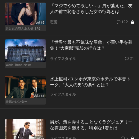
「マジでやめて欲しい…」男が萎えた、友
人の前で恥をさらした女の行為とは
恋愛
122
Vol.15
男と女の答えあわせ【A】
「世界で最も不気味な屋敷」が買い手を募
集！“大豪邸”売却の行方は？
ライフスタイル
21
Vol.92
World Trend News
水上恒司×ユンホが東京のホテルで本音ト
ーク。“大人の男”の条件とは？
ライフスタイル
Vol.158
表紙カレンダー
男が、策を弄することなくラグジュアリー
な雰囲気を纏える、特別な1着とは
ライフスタイル
5
Vol.16