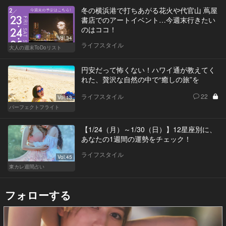
冬の横浜港で打ちあがる花火や代官山 蔦屋
書店でのアートイベント…今週末行きたい
のはココ！
Vol.34
ライフスタイル
大人の週末ToDoリスト
円安だって怖くない！ハワイ通が教えてく
れた、贅沢な自然の中で“癒しの旅”を
ライフスタイル
22
Vol.13
パーフェクトフライト
【1/24（月）～1/30（日）】12星座別に、
あなたの1週間の運勢をチェック！
ライフスタイル
Vol.45
東カレ週間占い
フォローする