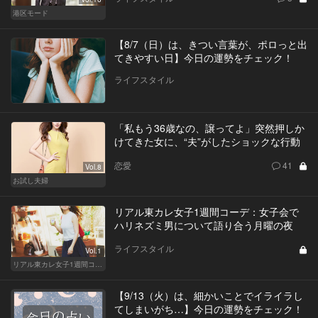
港区モード
【8/7（日）は、きつい言葉が、ポロっと出
てきやすい日】今日の運勢をチェック！
ライフスタイル
「私もう36歳なの、譲ってよ」突然押しか
けてきた女に、“夫”がしたショックな行動
恋愛
41
Vol.8
お試し夫婦
リアル東カレ女子1週間コーデ：女子会で
ハリネズミ男について語り合う月曜の夜
ライフスタイル
Vol.1
リアル東カレ女子1週間コーデ
【9/13（火）は、細かいことでイライラし
てしまいがち…】今日の運勢をチェック！