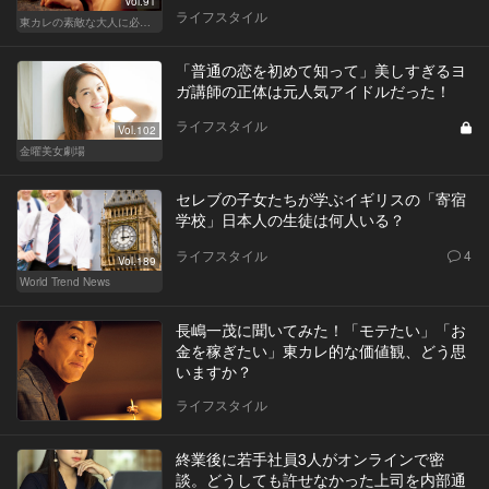
Vol.91
ライフスタイル
東カレの素敵な大人に必要なこと
「普通の恋を初めて知って」美しすぎるヨ
ガ講師の正体は元人気アイドルだった！
ライフスタイル
Vol.102
金曜美女劇場
セレブの子女たちが学ぶイギリスの「寄宿
学校」日本人の生徒は何人いる？
ライフスタイル
4
Vol.189
World Trend News
長嶋一茂に聞いてみた！「モテたい」「お
金を稼ぎたい」東カレ的な価値観、どう思
いますか？
ライフスタイル
終業後に若手社員3人がオンラインで密
談。どうしても許せなかった上司を内部通