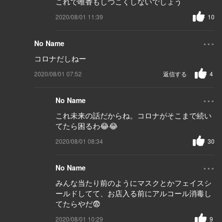
これで唯香もしつこくしないでしょう
2020/08/01 11:39
10
...
No Name
コロナだしねー
2020/08/01 07:52
返信する
4
...
No Name
これ未来の話だからね。コロナがそこまで続い
てたら困るわ😂😂
2020/08/01 08:34
30
...
No Name
みんな当たり前のようにマスクとかフェイスシ
ールドしてて、お店入る前にアルコール消毒し
てたらやだ😨
2020/08/01 10:29
9