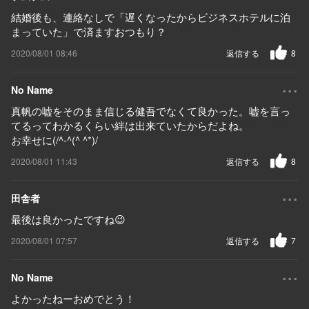
結婚後も、連絡なしで「遅くなったからビジネスホテルに泊
まっていた」で済ますおつもり？
2020/08/01 08:46
返信する
8
...
No Name
真帆の嘘をそのまま信じる健吾でなくて良かった。嘘を言っ
てるってわかるくらい絆は出来ていたからだよね。
お幸せに(/^-^(^ ^*)/
2020/08/01 11:43
返信する
8
...
田舎者
最後は良かったですね😉
2020/08/01 07:57
返信する
7
...
No Name
よかったねーおめでとう！