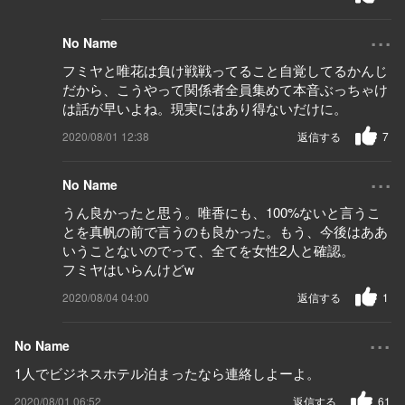
...
No Name
フミヤと唯花は負け戦戦ってること自覚してるかんじ
だから、こうやって関係者全員集めて本音ぶっちゃけ
は話が早いよね。現実にはあり得ないだけに。
2020/08/01 12:38
返信する
7
...
No Name
うん良かったと思う。唯香にも、100%ないと言うこ
とを真帆の前で言うのも良かった。もう、今後はああ
いうことないのでって、全てを女性2人と確認。
フミヤはいらんけどw
2020/08/04 04:00
返信する
1
...
No Name
1人でビジネスホテル泊まったなら連絡しよーよ。
2020/08/01 06:52
返信する
61