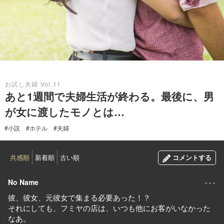
2020.08.01
お試し夫婦 Vol.11
あと1週間で夫婦生活が終わる。最後に、男
が女に渡したモノとは…
#小説
#ホテル
#夫婦
共感順
新着順
古い順
コメントする
...
No Name
彼、彼女、元彼女で集まる必要あった！？
それにしても、フミヤの店は、いつも他にお客がいなかった
なあ。