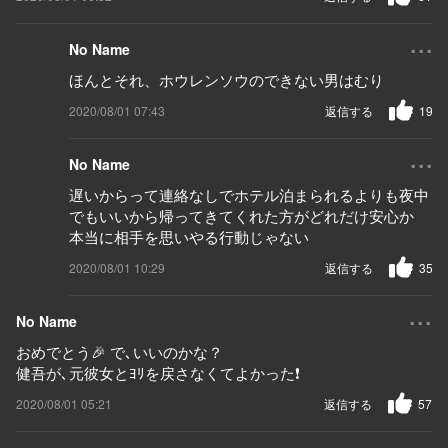
...
No Name
ほんとそれ、ホウレンソウのできない男はむり
2020/08/01 07:43
返信する
19
...
No Name
遅いからって連絡なしでホテル泊まられるよりも夜中
でもいいから帰ってきてくれた方がどれだけ安心か
本当に相手を思いやる行動じゃない
2020/08/01 10:29
返信する
35
...
No Name
おめでとう🎉 で､いいのかな？
健吾が､元彼女とﾖﾘを戻さなくてよかった❗
2020/08/01 05:21
返信する
57