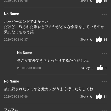
2020/08/01 07:45
返信する
15
...
No Name
ハッピーエンドでよかった‼️
だけど、残された唯香とフミヤがどんな会話をしているのか
気になっちゃう笑
2020/08/01 06:37
返信する
14
...
No Name
そこが案外できちゃったりするかもだしね。
2020/08/01 08:00
返信する
9
...
No Name
後に残されたフミヤと元カノがうまく行ったりしてね
2020/08/01 07:46
返信する
11
...
フムフム