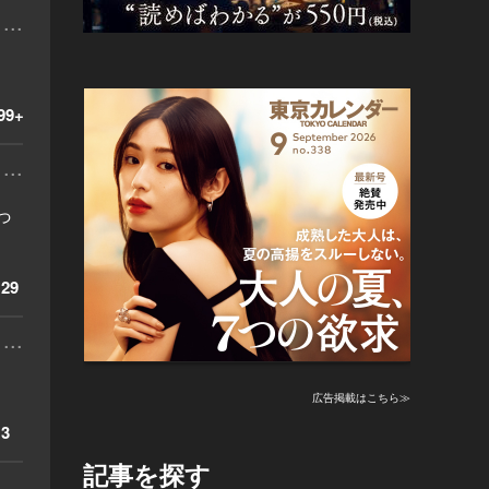
...
99+
...
っ
29
...
広告掲載はこちら≫
3
記事を探す
...