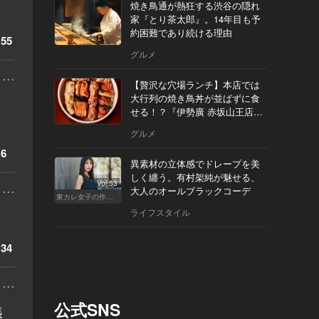
焼き鳥通が熱狂する渋谷の隠れ
家『とり茶太郎』。14年目も予
約困難であり続ける理由
55
グルメ
...
【贅沢な穴場ランチ】本店では
大行列の焼き鳥丼が並ばずに食
せる！？『伊勢廣 赤坂山王店』
へ
グルメ
6
異素材の立体感でドレープを美
しく纏う。有村架純が魅せる、
...
Vol.53
大人のオールブラックコーデ
東カレ女子の作り方
ライフスタイル
34
...
公式SNS
張