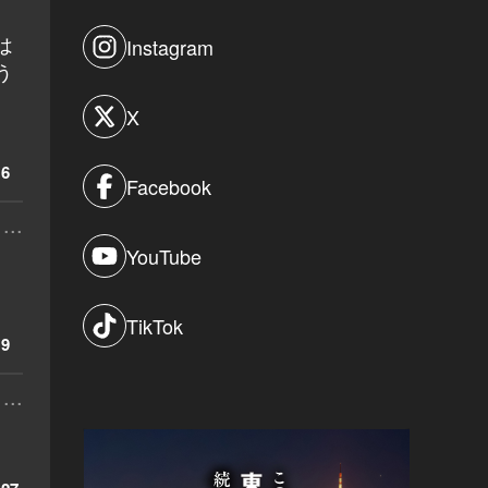
は
Instagram
う
X
6
Facebook
...
YouTube
TikTok
9
...