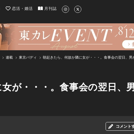
| 最新のグルメ、洗練されたライフスタイル情報
約
恋活・婚活
月刊誌
連載
東京バディ
朝起きたら、何故か隣に女が・・・。食事会の翌日、男
に女が・・・。食事会の翌日、
コメント