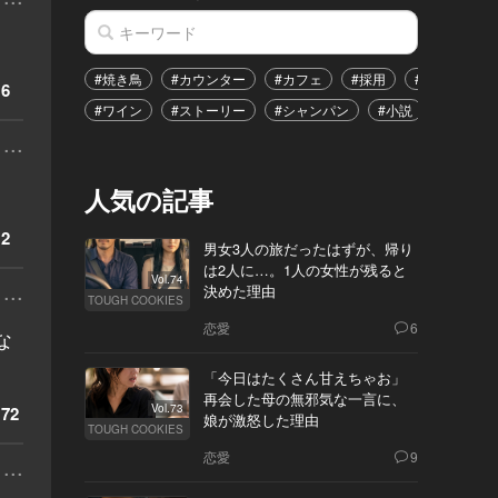
#焼き鳥
#カウンター
#カフェ
#採用
#恋愛
#
6
#ワイン
#ストーリー
#シャンパン
#小説
#イベン
...
人気の記事
2
男女3人の旅だったはずが、帰り
は2人に…。1人の女性が残ると
Vol.74
...
決めた理由
TOUGH COOKIES
恋愛
6
な
「今日はたくさん甘えちゃお」
再会した母の無邪気な一言に、
Vol.73
72
娘が激怒した理由
TOUGH COOKIES
恋愛
9
...