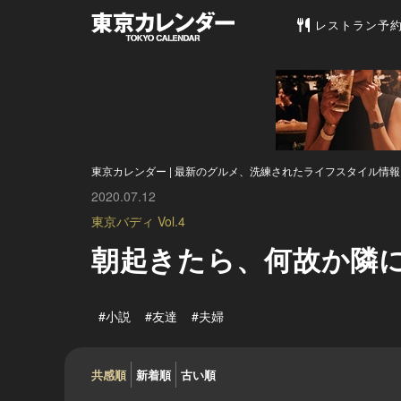
東京カレンダー 
レストラン予
東京カレンダー | 最新のグルメ、洗練されたライフスタイル情報
2020.07.12
東京バディ Vol.4
朝起きたら、何故か隣
#小説
#友達
#夫婦
共感順
新着順
古い順