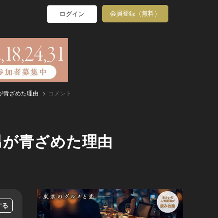
会員登録（無料）
ログイン
が青ざめた理由
コメント
男が青ざめた理由
する