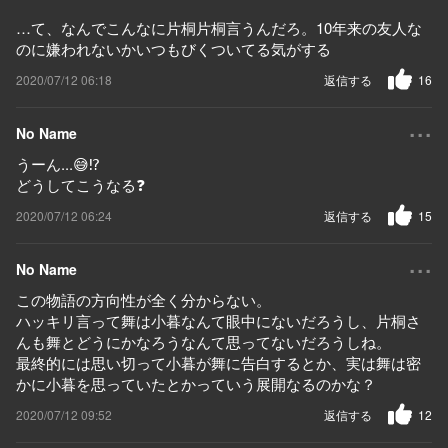
…て、なんでこんなに片桐片桐言うんだろ。10年来の友人な
のに嫌われないかいつもびくついてる気がする
2020/07/12 06:18
返信する
16
...
No Name
うーん...😅⁉️
どうしてこうなる❓
2020/07/12 06:24
返信する
15
...
No Name
この物語の方向性が全く分からない。
ハッキリ言って舞は小暮なんて眼中にないだろうし、片桐さ
んも舞とどうにかなろうなんて思ってないだろうしね。
最終的には思い切って小暮が舞に告白するとか、実は舞は密
かに小暮を思っていたとかっていう展開なるのかな？
2020/07/12 09:52
返信する
12