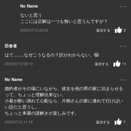
...
No Name
ないと思う
ここには正解は一つも無いと思うんですが？
2020/07/12 20:24
返信する
2
...
田舎者
はて.........なぜこうなるの？訳がわからない。😱
2020/07/12 08:10
返信する
11
...
No Name
婚約者がその場にいながら、彼女を他の男の家に泊まらせる
って、ちょっと理解出来ない。
小暮が酔い潰れて心配なら、片桐さんの家に連れて行けばい
い話だと思うし。
ちょっと来週の謎解きが楽しみです。
2020/07/12 11:18
返信する
7