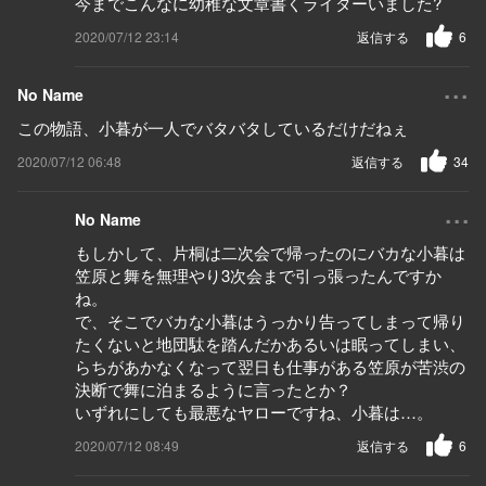
今までこんなに幼稚な文章書くライターいました?
2020/07/12 23:14
返信する
6
...
No Name
この物語、小暮が一人でバタバタしているだけだねぇ
2020/07/12 06:48
返信する
34
...
No Name
もしかして、片桐は二次会で帰ったのにバカな小暮は
笠原と舞を無理やり3次会まで引っ張ったんですか
ね。
で、そこでバカな小暮はうっかり告ってしまって帰り
たくないと地団駄を踏んだかあるいは眠ってしまい、
らちがあかなくなって翌日も仕事がある笠原が苦渋の
決断で舞に泊まるように言ったとか？
いずれにしても最悪なヤローですね、小暮は…。
2020/07/12 08:49
返信する
6