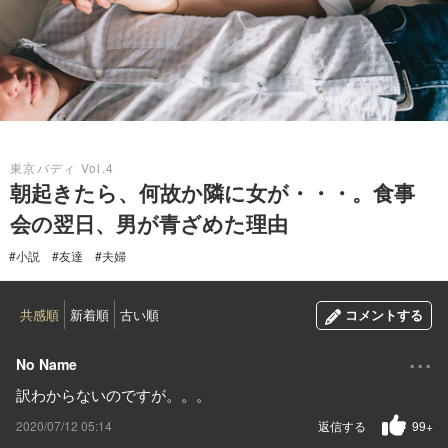
2020.07.12
東京バディ Vol.4
朝起きたら、何故か隣に女が・・・。食事
会の翌日、男が青ざめた理由
#小説
#友達
#夫婦
共感順
新着順
古い順
コメントする
...
No Name
訳わからないのですが。。。
2020/07/12 05:14
返信する
99+