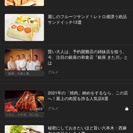
麗しのフルーツサンド！レトロ感漂う絶品
サンドイッチ13選
賢い大人は、予約困難店の姉妹店を狙う。
今、注目の銀座の和食店『銀座 きた川』と
は
Vol.5
グルメ
「銀座」の表と裏。
2021年の「焼肉」納めをするなら、この店
へ！最上の肉質を誇る人気店6選
グルメ
Vol.5
ミスジ、イチボ、タン元…焼肉は好きな部位で店を選ぶべし！
秘密にしておきたいほど旨い六本木・西麻