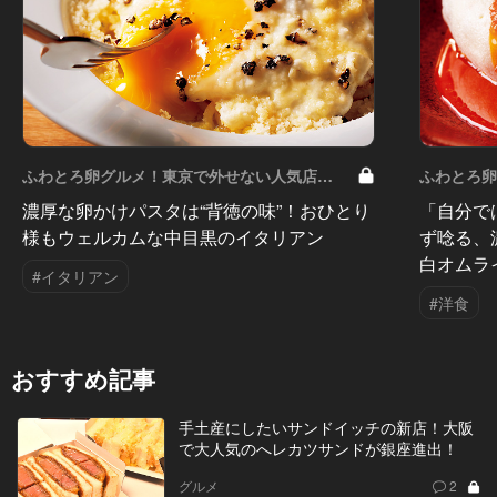
ふわとろ卵グルメ！東京で外せない人気店
ふわとろ
Vol.9
Vol.8
濃厚な卵かけパスタは“背徳の味”！おひとり
「自分で
様もウェルカムな中目黒のイタリアン
ず唸る、
白オムラ
#イタリアン
#洋食
おすすめ記事
手土産にしたいサンドイッチの新店！大阪
で大人気のへレカツサンドが銀座進出！
グルメ
2