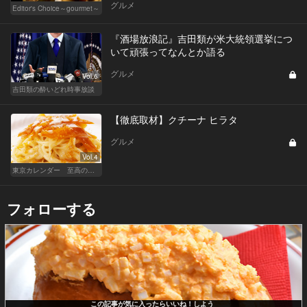
グルメ
Editor's Choice～gourmet～
『酒場放浪記』吉田類が米大統領選挙につ
いて頑張ってなんとか語る
グルメ
Vol.6
吉田類の酔いどれ時事放談
【徹底取材】クチーナ ヒラタ
グルメ
Vol.4
東京カレンダー 至高の名店シリーズ
フォローする
この記事が気に入ったらいいね！しよう