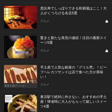
恵比寿でしっぽりできる和酒場はここ！大
人がくつろげる名店5選
グルメ
驚きと新たな発見の連続！注目の最新スイ
ーツ5選
グルメ
手土産で人気な銀座の『グリル梵』！ビー
フヘレカツサンドは店で食べた方が美味
い！
Vol.7
グルメ
銀座を遊びつくせ！
東京駅で絶対に外さない、おすすめの手土
産！帰省時に大人がもらって嬉しいスイー
ツ4選
Vol.8