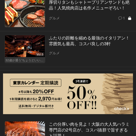
厚切りタンもシャトーブリアンサンドも絶
品！人気焼肉店は名作メニューぞろい！
グルメ
1
ふたりの距離を縮める最強のイタリアン！
雰囲気も最高、コスパ良しの3軒
グルメ
Vol.5
32歳が通う“ちょうどいい”価格の店
この分厚い肉を見よ！大阪の大人気ハラミ
専門店の2号店が、コスパ抜群で旨すぎる
と話題！