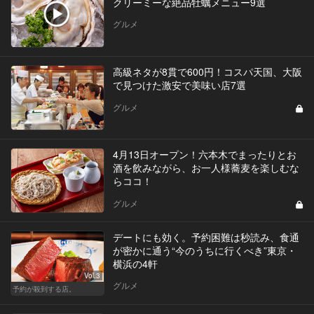
クリーミーな絶品牡蠣メニュー9選
グルメ
高級ネタが8貫で600円！コスパ天国、大阪
で見つけた激安で美味い店7選
グルメ
4月13日オープン！六本木でまったりとお
酒を飲みながら、お一人様蕎麦を楽しむな
らココ！
グルメ
デートにも効く。予約困難は秒読み、食通
が密かに通う“今のうちに行くべき”東京・
横浜の4軒
Vol.3
グルメ
予約が殺到する店。