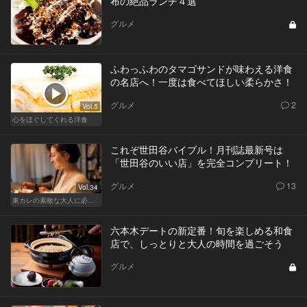
布の絶品ランチ４選
グルメ
ふわっふわのタマゴサンドが味わえる洋食
の名店へ！一度は食べてほしい柔らかさ！
グルメ
2
Vol.5
心をほぐしてくれる洋食
これぞ世田谷バイブル！月刊誌最新号は
「世田谷のいい店」を完全コンプリート！
グルメ
13
Vol.34
東カレの素敵な大人に必要なこと
六本木デートの新定番！旬を楽しめる和食
店で、しっとりと大人の時間を過ごそう
グルメ