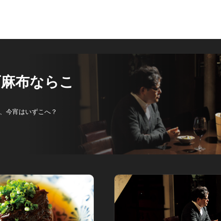
西麻布ならこ
、今宵はいずこへ？