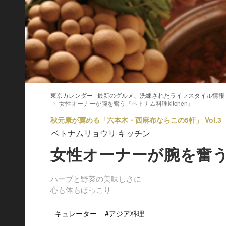
東京カレンダー | 最新のグルメ、洗練されたライフスタイル情報
女性オーナーが腕を奮う『ベトナム料理kitchen』
秋元康が薦める「六本木・西麻布ならこの5軒」 Vol.3
ベトナムリョウリ キッチン
女性オーナーが腕を奮う『
ハーブと野菜の美味しさに
心も体もほっこり
キュレーター
#アジア料理