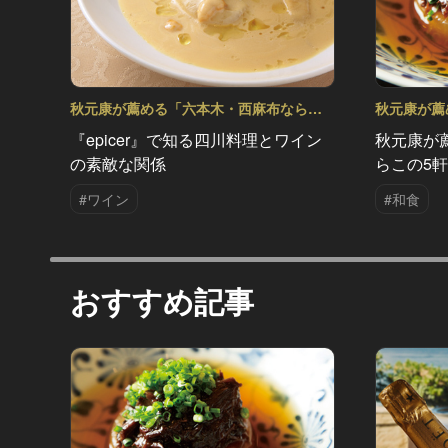
秋元康が薦める「六本木・西麻布ならこ
秋元康が薦
の5軒」 Vol.4
の5軒」 Vol
『epicer』で知る四川料理とワイン
秋元康が
の素敵な関係
らこの5
#ワイン
#和食
おすすめ記事