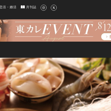
新のグルメ、洗練されたライフスタイル情報
恋活・婚活
月刊誌