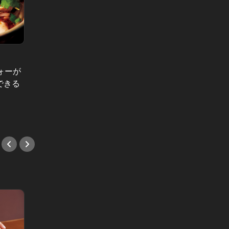
ォーが
連日満席につき取材拒否な店に初潜
品川駅
できる
入！本場インド完コピのカレーが絶
場さな
品すぎる！
ニ料理
#アジア料理
#アジ