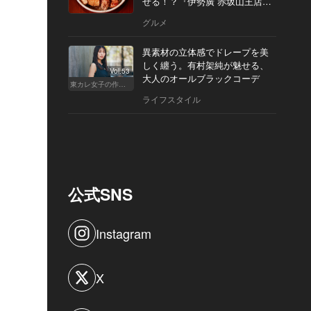
せる！？『伊勢廣 赤坂山王店』
へ
グルメ
異素材の立体感でドレープを美
しく纏う。有村架純が魅せる、
Vol.53
大人のオールブラックコーデ
東カレ女子の作り方
ライフスタイル
公式SNS
Instagram
X