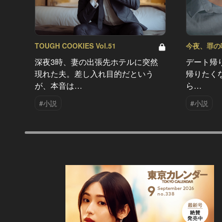
TOUGH COOKIES Vol.51
今夜、罪の味を
深夜3時、妻の出張先ホテルに突然
デート帰
現れた夫。差し入れ目的だという
帰りたく
が、本音は…
ら…
#小説
#小説