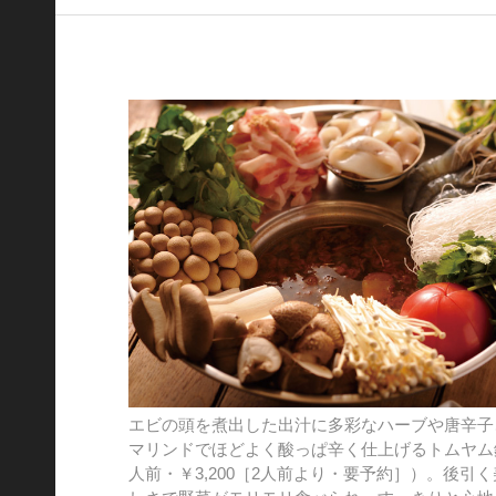
エビの頭を煮出した出汁に多彩なハーブや唐辛子
マリンドでほどよく酸っぱ辛く仕上げるトムヤム
人前・￥3,200［2人前より・要予約］）。後引