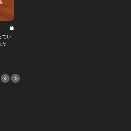
8
男と女の答えあわせ【A】 Vol.308
ってい
結婚願望ゼロだった27歳男性が、交
れた
際2年で突然プロポーズ。彼の心が
変わった“理由”とは
#小説