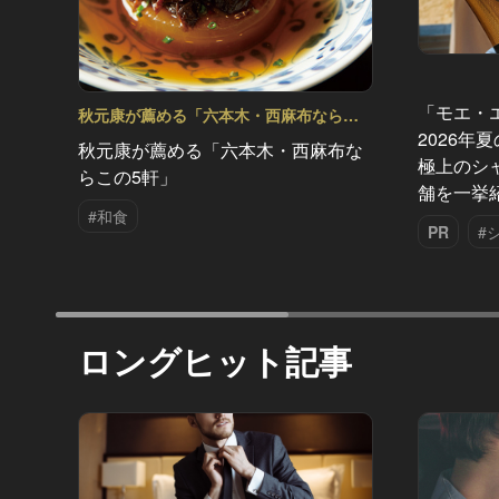
「モエ・
秋元康が薦める「六本木・西麻布ならこ
の5軒」 Vol.2
2026年
秋元康が薦める「六本木・西麻布な
極上のシ
らこの5軒」
舗を一挙
#和食
PR
#
ロングヒット記事