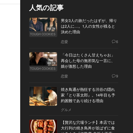
人気の記事
男女3人の旅だったはずが、帰り
は2人に…。1人の女性が残ると
Vol.74
決めた理由
TOUGH COOKIES
恋愛
6
「今日はたくさん甘えちゃお」
再会した母の無邪気な一言に、
Vol.73
娘が激怒した理由
TOUGH COOKIES
恋愛
9
焼き鳥通が熱狂する渋谷の隠れ
家『とり茶太郎』。14年目も予
約困難であり続ける理由
グルメ
【贅沢な穴場ランチ】本店では
大行列の焼き鳥丼が並ばずに食