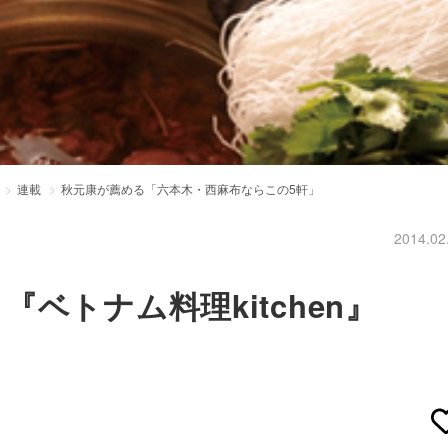
連載
秋元康が薦める「六本木・西麻布ならこの5軒」
2014.02
ベトナム料理kitchen』