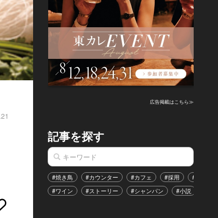
広告掲載はこちら≫
.21
記事を探す
#焼き鳥
#カウンター
#カフェ
#採用
#恋愛
#ワイン
#ストーリー
#シャンパン
#小説
#イ