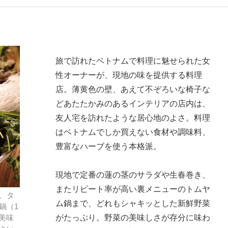
旅で訪れたベトナムで料理に魅せられた女
性オーナーが、現地の味を提供する料理
店。薄黄色の壁、あえて不ぞろいな椅子な
どあたたかみのあるインテリアの店内は、
友人宅を訪れたような居心地のよさ。料理
はベトナムでしか買えない食材や調味料、
豊富なハーブを使う本格派。
現地で定番の蓮の茎のサラダや生春巻き、
またリピート率が高い裏メニューのトムヤ
、タ
ム鍋まで、どれもシャキッとした新鮮野菜
鍋（1
がたっぷり。野菜の美味しさが存分に味わ
く美味