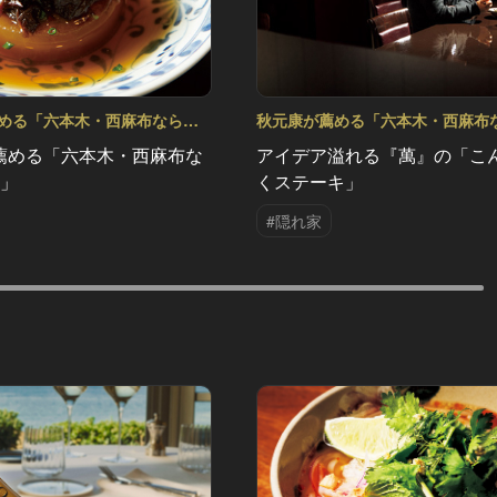
める「六本木・西麻布ならこ
秋元康が薦める「六本木・西麻布
.2
の5軒」 Vol.1
薦める「六本木・西麻布な
アイデア溢れる『萬』の「こ
軒」
くステーキ」
#隠れ家