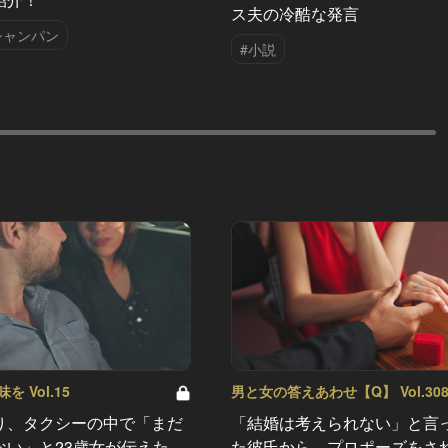
ス夫の冷酷な発言
シャンパン
#小説
 Vol.15
男と女の答えあわせ【Q】 Vol.30
り、タクシーの中で「まだ
「結婚は考えられない」と言
ない」と23歳女が伝えた
た彼氏から、プロポーズをさ