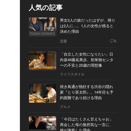
人気の記事
男女3人の旅だったはずが、帰り
は2人に…。1人の女性が残ると
Vol.74
決めた理由
TOUGH COOKIES
恋愛
6
「自立した女性になりたい」日
向坂46藤嶌果歩、初単独センタ
ーの不安と20歳の理想像
ライフスタイル
焼き鳥通が熱狂する渋谷の隠れ
家『とり茶太郎』。14年目も予
約困難であり続ける理由
グルメ
「今日はたくさん甘えちゃお」
再会した母の無邪気な一言に、
Vol.73
娘が激怒した理由