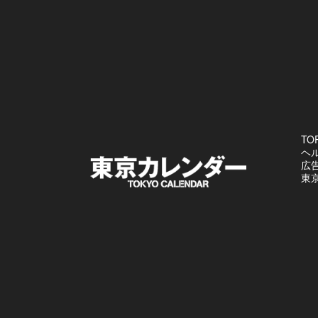
TO
ヘ
広
東