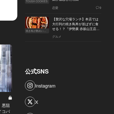
TOUGH COOKIES
恋愛
9
【贅沢な穴場ランチ】本店では
大行列の焼き鳥丼が並ばずに食
Vol.7
せる！？『伊勢廣 赤坂山王店』
焼き鳥が艶めいてきた
へ
グルメ
公式SNS
Instagram
汐留タラレバ娘 Vol.5
由香の秘密
X
」悪阻
汐留タラレバ娘：34歳独身女の発言
隣で眠
イコパ
は、全て「結婚」に強制タグ付けさ
ったこ