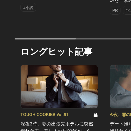
#小説
PR
#
ロングヒット記事
TOUGH COOKIES Vol.51
今夜、罪の味を
深夜3時、妻の出張先ホテルに突然
デート帰
現れた夫。差し入れ目的だという
帰りたく