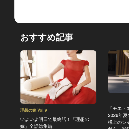
おすすめ記事
「モエ・
理想の嫁 Vol.9
2026年
いよいよ明日で最終話！「理想の
極上のシ
嫁」全話総集編
舗を一挙