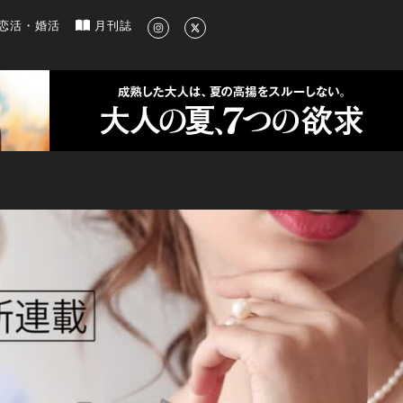
新のグルメ、洗練されたライフスタイル情報
恋活・婚活
月刊誌