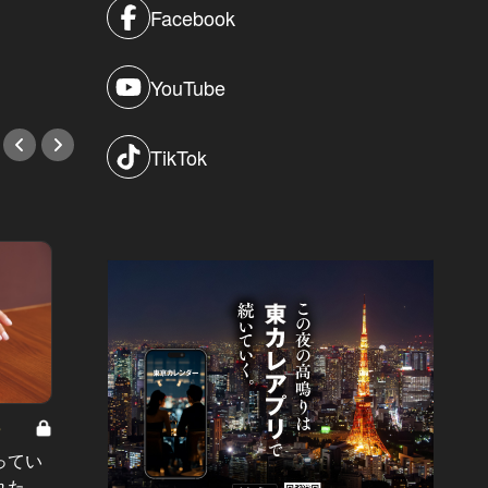
れる？！
リー」
Facebook
#小説
#小説
YouTube
TikTok
8
男と女の答えあわせ【A】 Vol.308
ってい
結婚願望ゼロだった27歳男性が、交
れた
際2年で突然プロポーズ。彼の心が