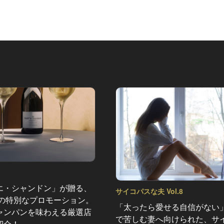
エ・シャンドン」が贈る、
サイコパスな夫 Vol.8
夏の特別なプロモーション。
「太ったら愛せる自信がない
ャンパンを味わえる厳選店
で苦しむ妻へ向けられた、サ
紹介！