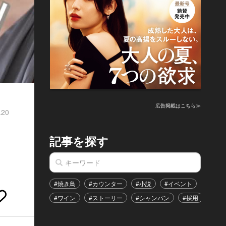
広告掲載はこちら≫
.20
記事を探す
#焼き鳥
#カウンター
#小説
#イベント
#港区
#ワイン
#ストーリー
#シャンパン
#採用
#恋