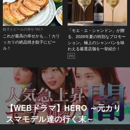
餃子とビールの幸せ Vol.1
「モエ・エ・シャンドン」が贈
これが最高の幸せかも…！カリ
る、2026年夏の特別なプロモー
ッカリの絶品焼き餃子にビー
ション。極上のシャンパンを味
ル！
わえる厳選店舗を一挙紹介！
PR
【WEBドラマ】HERO ～元カリ
スマモデル達の行く末～