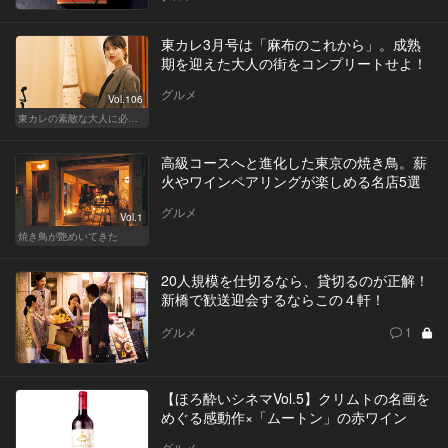
東カレ3月号は「麻布のこれから」。成熟
期を迎えた大人の街をコンプリートせよ！
グルメ
Vol.106
東カレの素敵な大人に必要なこと
高級コースへと進化した東京の焼き鳥。薪
火やワインペアリングが楽しめる名店5選
グルメ
Vol.1
焼き鳥が艶めいてきた
20人規模を仕切るなら、貸切るのが正解！
新橋で歓送迎会するならこの４軒！
グルメ
1
【ほろ酔いシネマVol.5】クリムトの名画を
めぐる感動作×「ムートン」の赤ワイン
グルメ