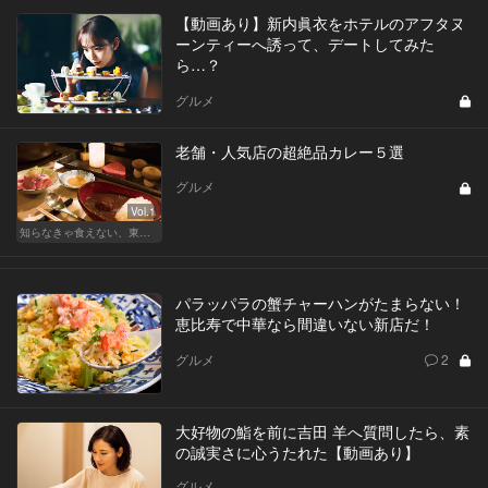
【動画あり】新内眞衣をホテルのアフタヌ
ーンティーへ誘って、デートしてみた
ら…？
グルメ
老舗・人気店の超絶品カレー５選
グルメ
Vol.1
知らなきゃ食えない、東京裏カレー
パラッパラの蟹チャーハンがたまらない！
恵比寿で中華なら間違いない新店だ！
グルメ
2
大好物の鮨を前に吉田 羊へ質問したら、素
の誠実さに心うたれた【動画あり】
グルメ