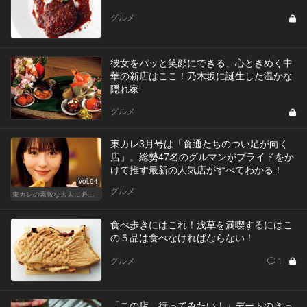
グルメ
彼女をパッと笑顔にできる、心ときめく中
華の新店はここ！乃木坂に誕生した温かな
隠れ家
グルメ
東カレ3月号は「食通たちのつい足が向く
店」。総勢47名のグルマンがプライドをか
けて推す最新の人気店がすべてわかる！
Vol.94
グルメ
東カレの素敵な大人に必要なこと
食べ歩きにはこれ！浅草を満喫するにはこ
の５品は食べなければならない！
グルメ
1
「この店、行ってみたい！」デートのきっ