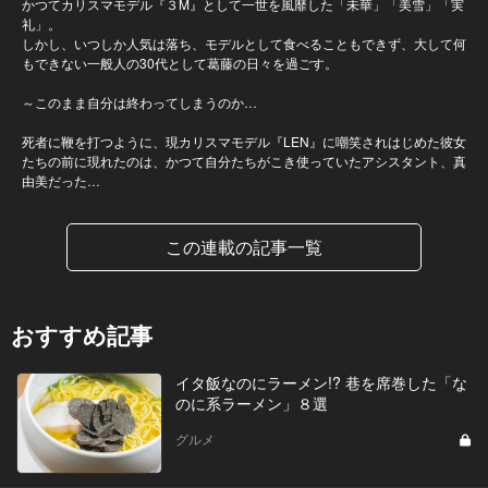
かつてカリスマモデル『３M』として一世を風靡した「未華」「美雪」「実
礼」。
しかし、いつしか人気は落ち、モデルとして食べることもできず、大して何
もできない一般人の30代として葛藤の日々を過ごす。
～このまま自分は終わってしまうのか…
死者に鞭を打つように、現カリスマモデル『LEN』に嘲笑されはじめた彼女
たちの前に現れたのは、かつて自分たちがこき使っていたアシスタント、真
由美だった…
この連載の記事一覧
おすすめ記事
イタ飯なのにラーメン!? 巷を席巻した「な
のに系ラーメン」８選
グルメ