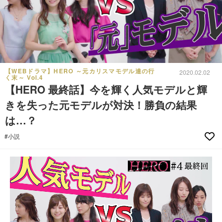
【WEBドラマ】HERO ～元カリスマモデル達の行
2020.02.02
く末～ Vol.4
【HERO 最終話】今を輝く人気モデルと輝
きを失った元モデルが対決！勝負の結果
は…？
#小説