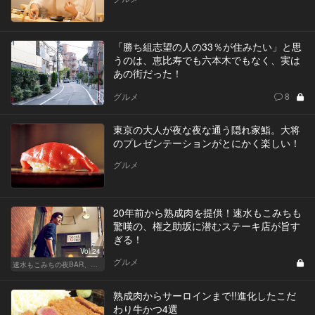
「勝ち組志望の人の33％が住みたい」と思
うのは、恵比寿でも六本木でもなく、実は
あの街だった！
グルメ
8
東京の大人が夜な夜な通う隠れ家鮨。大将
のプレゼンテーションがとにかく楽しい！
グルメ
20年前から熟成肉を提供！速水もこみちも
驚嘆の、権之助坂に潜むステーキ店が旨す
ぎる！
Vol.24
グルメ
速水もこみちの夜BAR、夜メシ、夜レシピ
熟成肉からサーロインまで!!進化したこだ
わり牛かつ4選