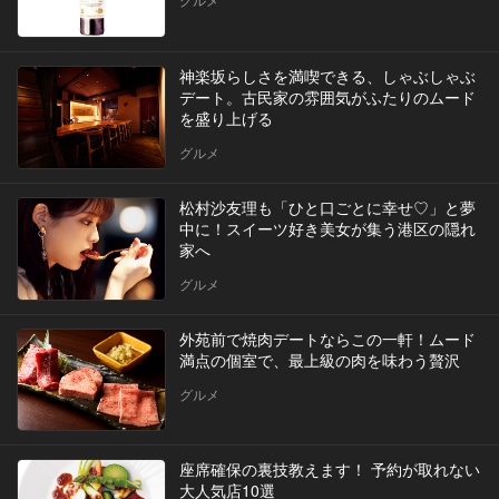
神楽坂らしさを満喫できる、しゃぶしゃぶ
デート。古民家の雰囲気がふたりのムード
を盛り上げる
グルメ
松村沙友理も「ひと口ごとに幸せ♡」と夢
中に！スイーツ好き美女が集う港区の隠れ
家へ
グルメ
外苑前で焼肉デートならこの一軒！ムード
満点の個室で、最上級の肉を味わう贅沢
グルメ
座席確保の裏技教えます！ 予約が取れない
大人気店10選