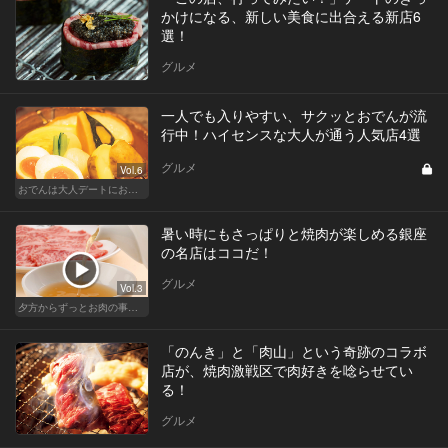
かけになる、新しい美食に出合える新店6
選！
グルメ
一人でも入りやすい、サクッとおでんが流
行中！ハイセンスな大人が通う人気店4選
グルメ
Vol.6
おでんは大人デートにおすすめ！ふたりで温まろう
暑い時にもさっぱりと焼肉が楽しめる銀座
の名店はココだ！
グルメ
Vol.3
夕方からずっとお肉の事を考えてる貴方へ
「のんき」と「肉山」という奇跡のコラボ
店が、焼肉激戦区で肉好きを唸らせてい
る！
グルメ