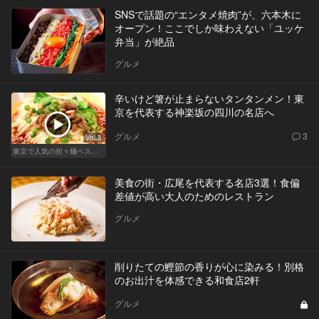
SNSで話題の“エンタメ焼肉”が、六本木に
オープン！ここでしか味わえない「ユッケ
弁当」が絶品
グルメ
辛いけど箸が止まらないタンタンメン！東
京を代表する神楽坂の四川の名店へ
グルメ
3
Vol.3
東京で人気の担々麺ベストセレクション！
美食の街・広尾を代表する名店3選！食偏
差値が高い大人のためのレストラン
グルメ
削りたての鰹節の香りが心に染みる！別格
のお出汁を体感できる和食店2軒
グルメ