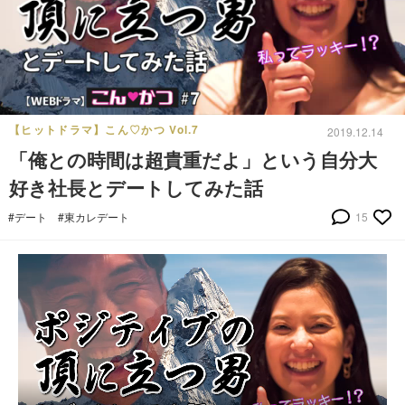
【ヒットドラマ】こん♡かつ Vol.7
2019.12.14
「俺との時間は超貴重だよ」という自分大
好き社長とデートしてみた話
#デート
#東カレデート
15