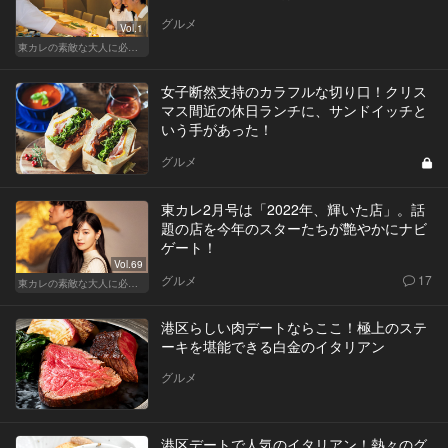
グルメ
Vol.1
東カレの素敵な大人に必要なこと
女子断然支持のカラフルな切り口！クリス
マス間近の休日ランチに、サンドイッチと
いう手があった！
グルメ
東カレ2月号は「2022年、輝いた店」。話
題の店を今年のスターたちが艶やかにナビ
ゲート！
Vol.69
グルメ
17
東カレの素敵な大人に必要なこと
港区らしい肉デートならここ！極上のステ
ーキを堪能できる白金のイタリアン
グルメ
港区デートで人気のイタリアン！熱々のグ