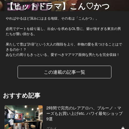
【ヒットドラマ】こん♡かつ
やればやるほど深みにはまる地獄、その名は「こんかつ」。
必死でデートを繰り返し、出会いを求めるOL雪に、癖が強すぎる東京の男
たちが襲い掛かる。
果たして雪は”許容”という大人の階段を上り、本物の愛を見つけることはで
きるのか！？
あなたの周りもきっといる、愛すべきマアマア面倒な男たちを完全収録！
この連載の記事一覧
おすすめ記事
2時間で完売のレアアロハ、ブルーノ・マ
ーズもお買い上げetc. ハワイ最旬ショップ
9選
グルメ