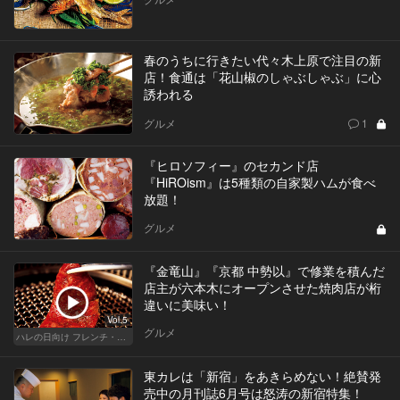
春のうちに行きたい代々木上原で注目の新
店！食通は「花山椒のしゃぶしゃぶ」に心
誘われる
グルメ
1
『ヒロソフィー』のセカンド店
『HiROism』は5種類の自家製ハムが食べ
放題！
グルメ
『金竜山』『京都 中勢以』で修業を積んだ
店主が六本木にオープンさせた焼肉店が桁
違いに美味い！
Vol.5
グルメ
ハレの日向け フレンチ・高級店
東カレは「新宿」をあきらめない！絶賛発
売中の月刊誌6月号は怒涛の新宿特集！