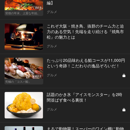
編】
Vol.9
グルメ
背徳の年末、上質な年始。
これぞ大阪・焼き鳥、抜群のチーム力と迫
力のある空気！先端を走り続ける『焼鳥市
松』の魅力とは
グルメ
たっぷり20品味わえる鮨コースが11,000円
という奇跡！こだわりの逸品ぞろいだ！
グルメ
Vol.2
究極の「コスパ鮨」
話題のかき氷『アイスモンスター』を2時
間並ばず食べる裏技！
グルメ
まるで動物園！スーパーのワイン棚に動物