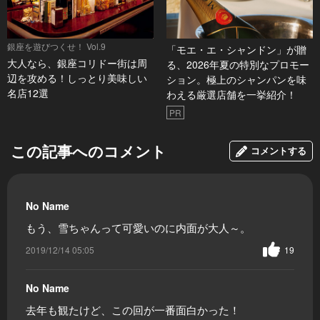
銀座を遊びつくせ！ Vol.9
「モエ・エ・シャンドン」が贈
大人なら、銀座コリドー街は周
る、2026年夏の特別なプロモー
辺を攻める！しっとり美味しい
ション。極上のシャンパンを味
名店12選
わえる厳選店舗を一挙紹介！
PR
この記事へのコメント
コメントする
No Name
もう、雪ちゃんって可愛いのに内面が大人～。
2019/12/14 05:05
19
No Name
去年も観たけど、この回が一番面白かった！