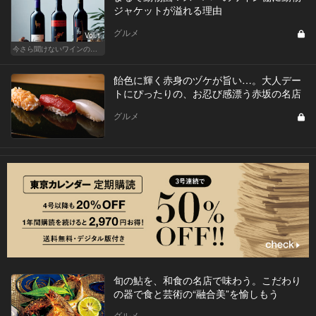
ジャケットが溢れる理由
グルメ
Vol.1
今さら聞けないワインの基礎知識
飴色に輝く赤身のヅケが旨い…。大人デー
トにぴったりの、お忍び感漂う赤坂の名店
グルメ
旬の鮎を、和食の名店で味わう。こだわり
の器で食と芸術の“融合美”を愉しもう
グルメ