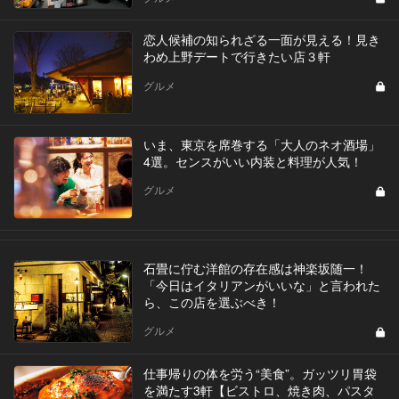
恋人候補の知られざる一面が見える！見き
わめ上野デートで行きたい店３軒
グルメ
いま、東京を席巻する「大人のネオ酒場」
4選。センスがいい内装と料理が人気！
グルメ
石畳に佇む洋館の存在感は神楽坂随一！
「今日はイタリアンがいいな」と言われた
ら、この店を選ぶべき！
グルメ
仕事帰りの体を労う“美食”。ガッツリ胃袋
を満たす3軒【ビストロ、焼き肉、パスタ