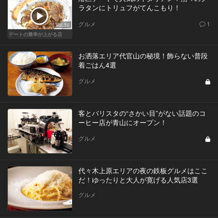
ラタンにトリュフがてんこもり！
グルメ
1
Vol.30
デートの勝率が上がる店
お洒落エリア代官山の秘境！飾らない普段
着ごはん4選
グルメ
客とバリスタの“さかい目”がない話題のコ
ーヒー店が青山にオープン！
グルメ
代々木上原エリアの夜の鉄板グルメはここ
だ！ゆったりと大人が寛げる人気店3選
グルメ