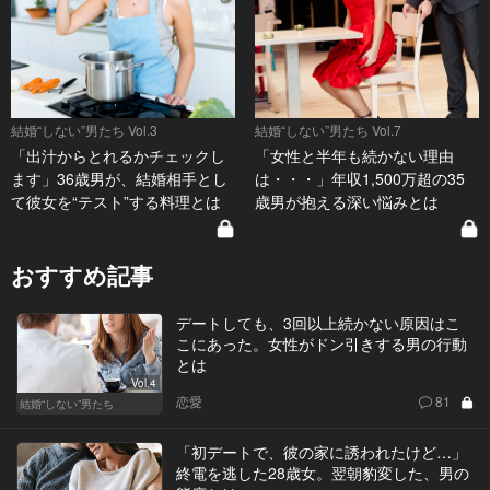
結婚“しない”男たち Vol.3
結婚“しない”男たち Vol.7
「出汁からとれるかチェックし
「女性と半年も続かない理由
ます」36歳男が、結婚相手とし
は・・・」年収1,500万超の35
て彼女を“テスト”する料理とは
歳男が抱える深い悩みとは
おすすめ記事
デートしても、3回以上続かない原因はこ
こにあった。女性がドン引きする男の行動
とは
Vol.4
恋愛
81
結婚“しない”男たち
「初デートで、彼の家に誘われたけど…」
終電を逃した28歳女。翌朝豹変した、男の