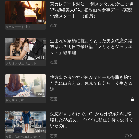
東カレデート対決： 鋼メンタルの外コン男
VS 超絶美人CA。初対面お食事デート実況
中継スタート！（前篇）
Vol.1
恋愛
東カレデート対決
生まれや家柄に抗おうとした男女の恋の結
末は…？明日で最終話「ノリオとジュリエ
ット」総集編
Vol.12
恋愛
ノリオとジュリエット
地方出身者ですが何か？ヒールを脱ぎ捨て
た先に出会える、東京で自分らしく生きる
道
Vol.9
恋愛
靴と東京と私
失恋がきっかけで、OLから外資系CAに転
職した23歳女。ドバイに移住し待ち受けて
いたのは…
Vol.15
恋愛
21
今日、私たちはあの街で