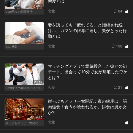
態度とは
Vol.2
恋愛
84
U-29男女の恋愛事情
妻を誘っても「疲れてる」と拒絶され続
け…。ガマンの限界に達し、夫がとった行
動とは
Vol.9
恋愛
198
夫の反乱
マッチングアプリで意気投合した彼との初
デート。出会って10分で女が帰宅したワケ
とは？
Vol.34
恋愛
21
U-29女子の婚活サバイバル
崖っぷちアラサー奮闘記：夜の銀座は、弱
肉強食！食うか喰われるか、餌食は男か女
か?!
Vol.5
恋愛
崖っぷちアラサー奮闘記 written by 内埜さくら