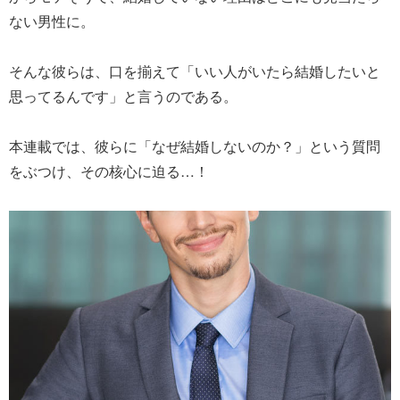
ない男性に。
そんな彼らは、口を揃えて「いい人がいたら結婚したいと
思ってるんです」と言うのである。
本連載では、彼らに「なぜ結婚しないのか？」という質問
をぶつけ、その核心に迫る…！