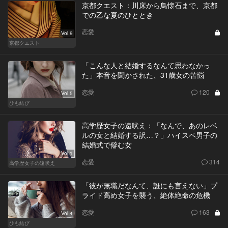
京都クエスト：川床から鳥懐石まで、京都
での乙な夏のひととき
恋愛
Vol.9
京都クエスト
「こんな人と結婚するなんて思わなかっ
た」本音を聞かされた、31歳女の苦悩
恋愛
120
Vol.5
ひも結び
高学歴女子の遠吠え：「なんで、あのレベ
ルの女と結婚する訳…？」ハイスペ男子の
結婚式で僻む女
Vol.1
恋愛
314
高学歴女子の遠吠え
「彼が無職だなんて、誰にも言えない」プ
ライド高め女子を襲う、絶体絶命の危機
恋愛
163
Vol.4
ひも結び