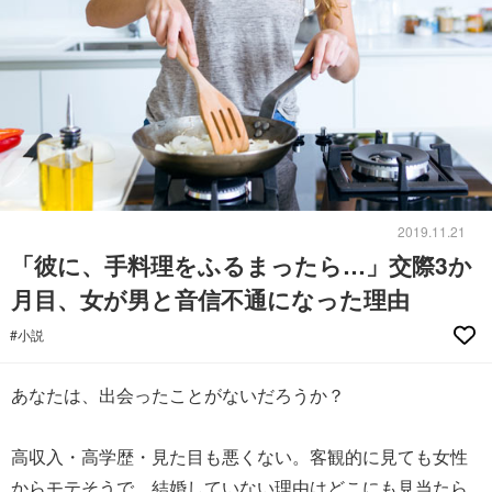
2019.11.21
「彼に、手料理をふるまったら…」交際3か
月目、女が男と音信不通になった理由
#小説
あなたは、出会ったことがないだろうか？
高収入・高学歴・見た目も悪くない。客観的に見ても女性
からモテそうで、結婚していない理由はどこにも見当たら