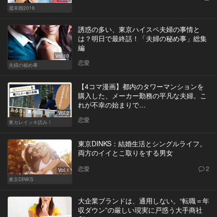
週末婚2016
誘惑の多い、東京ハイスペ夫婦の事情と
は？明日で最終話！「夫婦の秘め事」総集
編
Vol.10
恋愛
夫婦の秘め事
【4コマ漫画】都内のタワーマンションを
購入した、メーカー勤務の平凡な夫婦。こ
れが不幸の始まりで…
Vol.2
恋愛
東カレイッキ読み！
東京DINKS：結婚生活とシングルライフ。
両方のイイとこ取りをする男女
恋愛
2
Vol.1
東京DINKS
大企業ブランドは、通用しない。“転職＝年
収ダウン”の厳しい現実に戸惑う大手商社