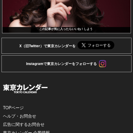
この記事が気に入ったらいいね！しよう
X（旧Twitter）で東京カレンダーを
Instagramで東京カレンダーをフォローする
TOPページ
ヘルプ・お問合せ
広告に関するお問合せ
東京カレンダー 企業情報