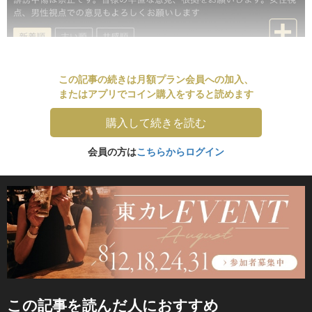
この記事の続きは月額プラン会員への加入、
またはアプリでコイン購入をすると読めます
購入して続きを読む
会員の方は
こちらからログイン
この記事を読んだ人におすすめ