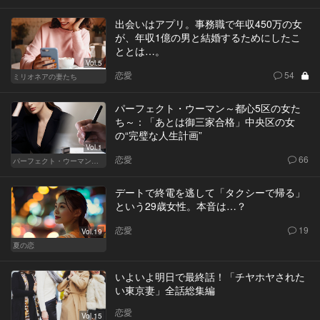
出会いはアプリ。事務職で年収450万の女
が、年収1億の男と結婚するためにしたこ
ととは…。
Vol.5
恋愛
54
ミリオネアの妻たち
パーフェクト・ウーマン～都心5区の女た
ち～：「あとは御三家合格」中央区の女
の“完璧な人生計画”
Vol.1
恋愛
66
パーフェクト・ウーマン～都心5区の女たち～
デートで終電を逃して「タクシーで帰る」
という29歳女性。本音は…？
恋愛
19
Vol.19
夏の恋
いよいよ明日で最終話！「チヤホヤされた
い東京妻」全話総集編
恋愛
Vol.15