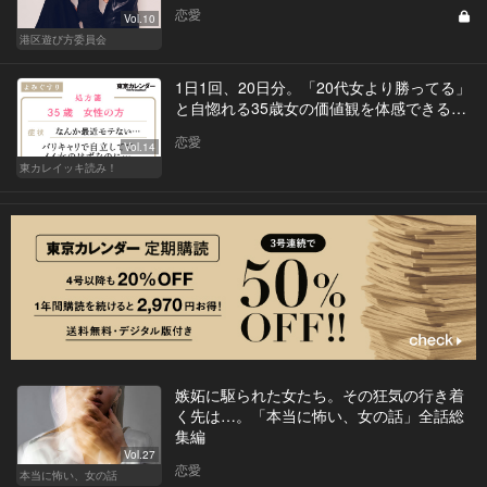
恋愛
Vol.10
港区遊び方委員会
1日1回、20日分。「20代女より勝ってる」
と自惚れる35歳女の価値観を体感できる…
恋愛
Vol.14
東カレイッキ読み！
嫉妬に駆られた女たち。その狂気の行き着
く先は…。「本当に怖い、女の話」全話総
集編
Vol.27
恋愛
本当に怖い、女の話