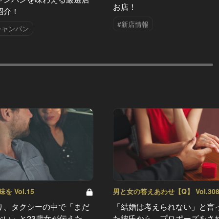
お店！
紹介！
#新店情報
シャンパン
 Vol.15
男と女の答えあわせ【Q】 Vol.30
り、タクシーの中で「まだ
「結婚は考えられない」と言
ない」と23歳女が伝えた
た彼氏から、プロポーズをさ