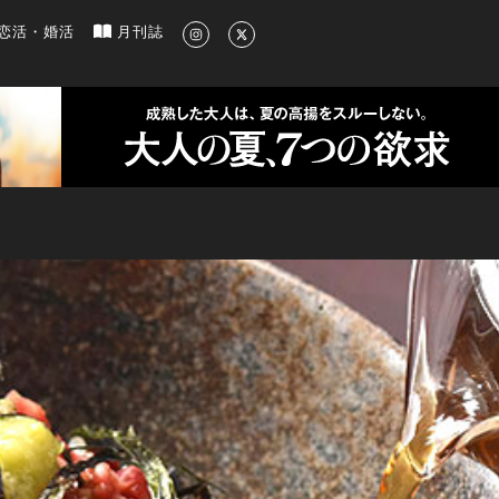
新のグルメ、洗練されたライフスタイル情報
恋活・婚活
月刊誌