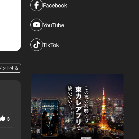
Facebook
YouTube
TikTok
メントする
3