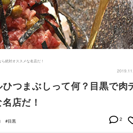
なら絶対オススメな名店だ！
2019.11
ルひつまぶしって何？目黒で肉
な名店だ！
2
肉
#目黒