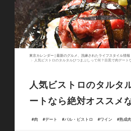
東京カレンダー | 最新のグルメ、洗練されたライフスタイル情報
人気ビストロのタルタルひつまぶしって何？目黒で肉デート
人気ビストロのタルタ
ートなら絶対オススメ
#肉
#デート
#バル・ビストロ
#ワイン
#熟成