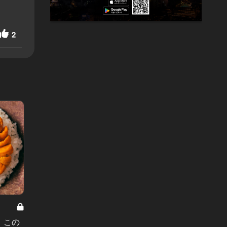
2
、この
優しい料理が食べたい夜におすす
寒い日