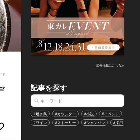
広告掲載はこちら≫
.15
記事を探す
デ
#焼き鳥
#カウンター
#小説
#イベント
#港区
#ワイン
#ストーリー
#シャンパン
#採用
#恋