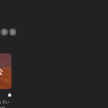
め！ビストロなのに食べ疲れない名
デート
店！
選
#バル・ビストロ
#日本
8
男と女の答えあわせ【A】 Vol.308
ってい
結婚願望ゼロだった27歳男性が、交
れた
際2年で突然プロポーズ。彼の心が