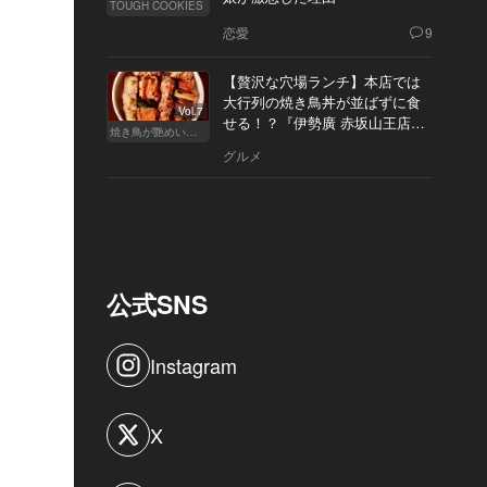
TOUGH COOKIES
恋愛
9
【贅沢な穴場ランチ】本店では
大行列の焼き鳥丼が並ばずに食
Vol.7
せる！？『伊勢廣 赤坂山王店』
焼き鳥が艶めいてきた
へ
グルメ
公式SNS
Instagram
X