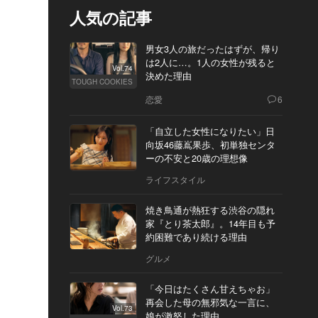
人気の記事
男女3人の旅だったはずが、帰り
は2人に…。1人の女性が残ると
Vol.74
決めた理由
TOUGH COOKIES
恋愛
6
「自立した女性になりたい」日
向坂46藤嶌果歩、初単独センタ
ーの不安と20歳の理想像
ライフスタイル
焼き鳥通が熱狂する渋谷の隠れ
家『とり茶太郎』。14年目も予
約困難であり続ける理由
グルメ
「今日はたくさん甘えちゃお」
再会した母の無邪気な一言に、
Vol.73
娘が激怒した理由