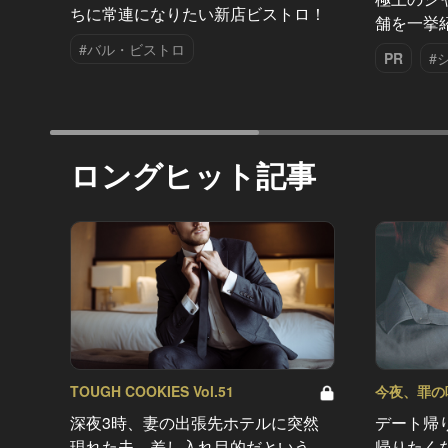
ちに常連になりたい新店ビストロ！
舗を一挙
#バル・ビストロ
PR
#
ロングヒット記事
TOUGH COOKIES Vol.51
今夜、罪の味を
深夜3時、妻の出張先ホテルに突然
デート帰
現れた夫。差し入れ目的だという
帰りたく