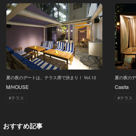
夏の夜のデートは、テラス席で決まり！ Vol.12
夏の夜のデ
M/HOUSE
Casita
#テラス
#テラス
おすすめ記事