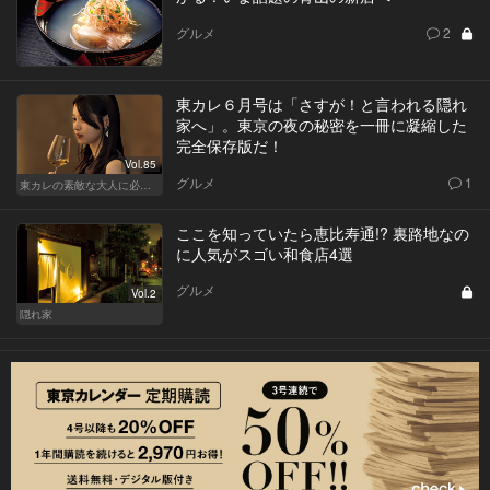
グルメ
2
東カレ６月号は「さすが！と言われる隠れ
家へ」。東京の夜の秘密を一冊に凝縮した
完全保存版だ！
Vol.85
グルメ
1
東カレの素敵な大人に必要なこと
ここを知っていたら恵比寿通!? 裏路地なの
に人気がスゴい和食店4選
グルメ
Vol.2
隠れ家