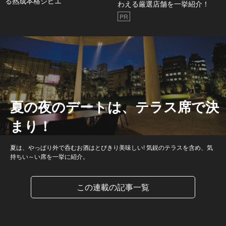
る熟成本格ジビエ
わえる厳選店舗を一挙紹介！
PR
夏の夜のデートは、テラス席で決
まり！
夏は、やっぱり外で呑むお酒はとびきり美味しい! 気鋭のテラスを含め、気
持ちい～い席を一挙に紹介。
この連載の記事一覧