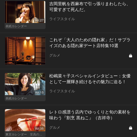
吉岡里帆を西麻布で引っ張りまわしたら、
可愛すぎて死んだ。
ライフスタイル
Vol.27
表紙カレンダー
これぞ「大人のための隠れ家」だ！サプラ
イズのある隠れ家デート店特集10選
グルメ
松嶋菜々子スペシャルインタビュー：女優
として一層輝き続けるその魅力に迫る！
ライフスタイル
Vol.15
表紙カレンダー
レトロ感漂う店内でゆっくりと旬の素材を
味わう『割烹 黒ねこ』（吉祥寺）
グルメ
Vol.35
東京カレンダー 至高の名店シリーズ