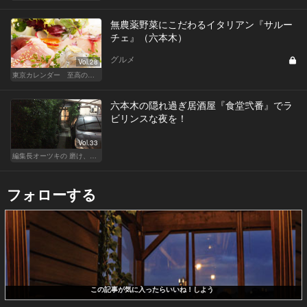
無農薬野菜にこだわるイタリアン『サルー
チェ』（六本木）
グルメ
Vol.28
東京カレンダー 至高の名店シリーズ
六本木の隠れ過ぎ居酒屋『食堂弐番』でラ
ビリンスな夜を！
Vol.33
編集長オーツキの 磨け、バカ舌！ 学べ、オトナの遊び
フォローする
この記事が気に入ったらいいね！しよう