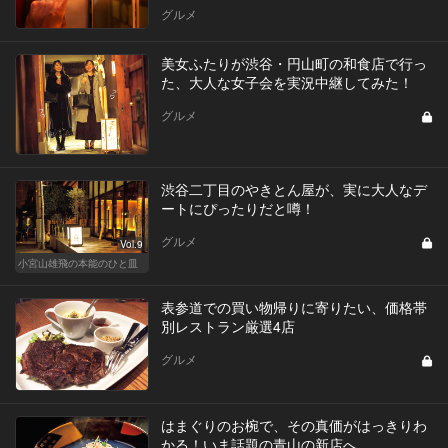
グルメ
美女ふたりが渋谷・円山町の和食店で行っ
た、大人な女子会を実況中継してみた！
グルメ
渋谷二丁目のやきとん屋が、実に大人なデ
ートにぴったりだと噂！
グルメ
Vol.9
小宮山雄飛の本能のひと皿
表参道での買い物帰りに寄りたい、価格帯
別レストラン厳選4店
グルメ
はまぐりのお椀で、その真価がはっきりわ
かる！いま話題の青山の新店へ