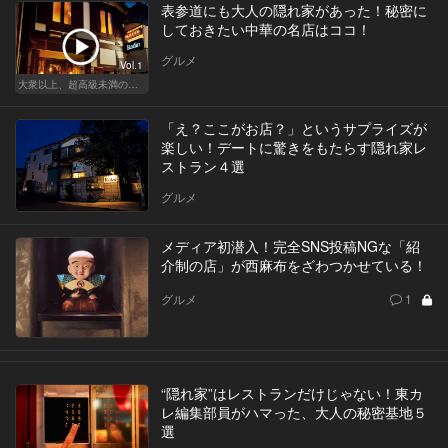
表参道にも大人の隠れ家があった！秘密に
しておきたい中華の名店はココ！
グルメ
Vol.1
大衆以上、超高級未満の絶品中華
「え？ここがお店？」というサプライズが
楽しい！デートに驚きをもたらす隠れ家レ
ストラン４選
グルメ
メディア初潜入！完全SNS投稿NGな「紹
介制の店」が西麻布をざわつかせている！
グルメ
1
“隠れ家”はレストランだけじゃない！東カ
レ編集部員がハマった、大人の秘密基地５
選