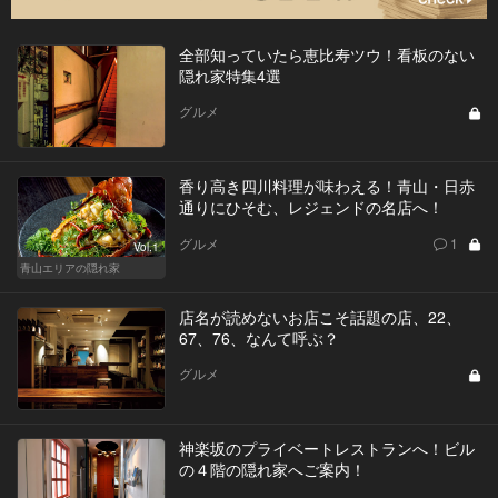
全部知っていたら恵比寿ツウ！看板のない
隠れ家特集4選
グルメ
香り高き四川料理が味わえる！青山・日赤
通りにひそむ、レジェンドの名店へ！
グルメ
1
Vol.1
青山エリアの隠れ家
店名が読めないお店こそ話題の店、22、
67、76、なんて呼ぶ？
グルメ
神楽坂のプライベートレストランへ！ビル
の４階の隠れ家へご案内！