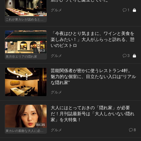
グルメ
1
Vol.5
これが東カレが認めるとっておきの隠れ家
「今夜はひとり気ままに、ワインと美食を
楽しみたい！」大人がふらっと訪れる、憩
いのビストロ
Vol.3
グルメ
3
奥渋谷エリアの隠れ家
芸能関係者が密かに使うレストラン4軒。
魅力的な個室に、目立たない入口は“リアル
な隠れ家”
グルメ
大人にはとっておきの「隠れ家」が必要
だ！月刊誌最新号は「大人しかいない隠れ
家」を大特集！
Vol.35
グルメ
8
東カレの素敵な大人に必要なこと