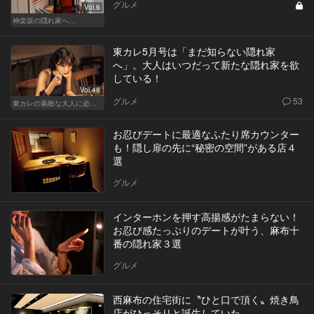
グルメ
Vol.6
神楽坂の隠れ家へ…
東カレ5月号は「まだ知らない隠れ家
へ」。大人はいつだって新たな隠れ家を欲
している！
Vol.48
グルメ
53
東カレの素敵な大人に必要なこと
お忍びデートに最適なふたり席カウンター
も！隠し扉の先に“秘密の空間”がある店４
選
グルメ
インターホンを押す高揚感がたまらない！
お忍び感たっぷりのデートが叶う、麻布十
番の隠れ家３選
グルメ
西麻布の住宅街に〝ひと口で頂く〟焼き鳥
店がひっそりと誕生していた