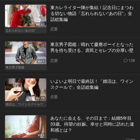
東カレライター陣が集結！記念日にまつわ
る切ない物語「忘れられない“あの日”」全
話総集編
Vol.10
恋愛
忘れられない“あの日”
東京男子図鑑：晴れて慶應ボーイとなった
男を待ち受ける、庶民とセレブの分厚い壁
恋愛
138
Vol.1
東京男子図鑑
いよいよ明日で最終話！「婚活は、ワイン
スクールで」全話総集編
恋愛
Vol.15
婚活は、ワインスクールで
あなたに会える、その日まで：結婚5年目
33歳。待望の妊娠。幸せと同時に訪れた違
和感とは？
Vol.1
恋愛
88