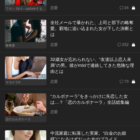
Vol.2
恋愛
24
ワタシ 29.0～updateする女～
全社メールで暴かれた、上司と部下の略奪
愛。窮地に追い込まれた女が下した決断と
は
Vol.10
恋愛
252
略奪愛
32歳女が忘れられない、“友達以上恋人未
満”の男。彼がmixiで連絡してきた危険な理
由とは
Vol.3
恋愛
70
サヨナラH
“カルボナーラ”をきっかけに失恋した女
は…？「恋のカルボナーラ」全話総集編
恋愛
Vol.10
恋のカルボナーラ
中流家庭に転落した実家。“白金のお姫
様”になるはずだった女のプライド