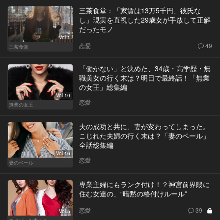
三茶食堂：「家賃は13万5千円、彼氏な
し」現実を直視した29歳女が手放して正解
だったモノ
Vol.1
恋愛
49
三茶食堂
「働かない」と決めた、34歳・高学歴・無
職美女の行く末は？明日で最終話！「無業
の女王」総集編
Vol.10
恋愛
無業の女王
夫の成功と共に、妻が変わってしまった。
こじれた夫婦の行く末は？「妻のベール」
全話総集編
Vol.16
恋愛
妻のベール
専業主婦にもランク付け！？神宮前界隈に
住む女達の、“暗黙の格付けルール”
恋愛
39
Vol.5