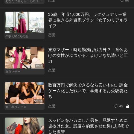
あなたに会える、その日まで
35歳、年収1,000万円。ラグジュアリー業
界に生きる外資系ブランド女子のリアルラ
イフ
Vol.1
恋愛
年収1,000万の女
東京マザー：時短勤務は戦力外？！育休あ
けの女性がぶつかる、よけいな気遣いと圧
力
Vol.1
恋愛
東京マザー
数百万円で解決できるなら安いもの。課金
ゲーム化した戦いで、暴走するお受験妻た
ち
Vol.10
恋愛
49
御三家ウォーズ
スッピンをバカにした男を、見返すために
垢抜けた女。態度を豹変させた男にLINEで
した復讐