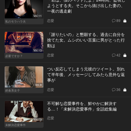
ようとする夫。そこから抜け出した妻の、
一夜の逃走劇
Vol.11
恋愛
89
私のモラハラ夫
「謝りたいの」と懇願する、過去に自分を
捨てた女。ムシのいい言葉に男がとった行
動は
Vol.13
恋愛
42
必要ですか？
つい反応してしまう元彼のツイート。別れ
て半年後、メッセージしてみたら意外な返
事が
Vol.8
恋愛
36
絶食系女子
不可解な恋愛事件を、鮮やかに解決す
る…！「未解決恋愛事件」全話総集編
恋愛
Vol.19
未解決恋愛事件