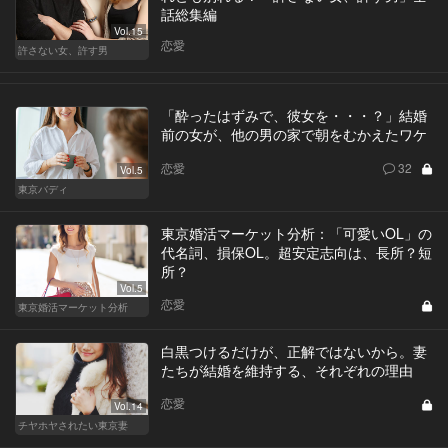
話総集編
Vol.15
恋愛
許さない女、許す男
「酔ったはずみで、彼女を・・・？」結婚
前の女が、他の男の家で朝をむかえたワケ
恋愛
32
Vol.5
東京バディ
東京婚活マーケット分析：「可愛いOL」の
代名詞、損保OL。超安定志向は、長所？短
所？
Vol.5
恋愛
東京婚活マーケット分析
白黒つけるだけが、正解ではないから。妻
たちが結婚を維持する、それぞれの理由
恋愛
Vol.14
チヤホヤされたい東京妻