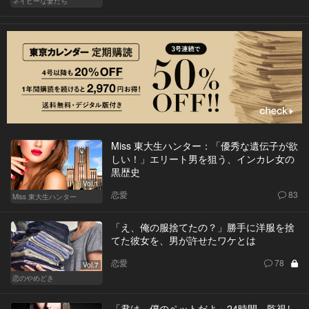
ネイビーな妻たち
Miss 東大生ハンター：「優秀な遺伝子が欲
しい！」エリート男を狙う、インカレ女の
黒歴史
Vol.1
恋愛
83
Miss 東大生ハンター
「え、俺の服捨てたの？」勝手に洋服を捨
てた彼女を、男が許せたワケとは
恋愛
78
Vol.7
恋のやめどき
「君は、僕のペットだよ」24時間、監視し