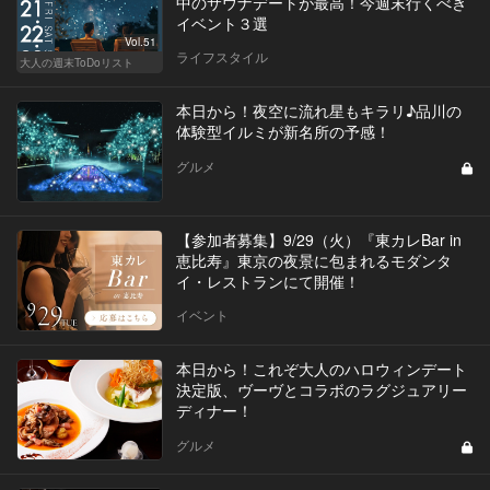
中のサウナデートが最高！今週末行くべき
イベント３選
Vol.51
ライフスタイル
大人の週末ToDoリスト
本日から！夜空に流れ星もキラリ♪品川の
体験型イルミが新名所の予感！
グルメ
【参加者募集】9/29（火）『東カレBar in
恵比寿』東京の夜景に包まれるモダンタ
イ・レストランにて開催！
イベント
本日から！これぞ大人のハロウィンデート
決定版、ヴーヴとコラボのラグジュアリー
ディナー！
グルメ