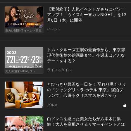
【受付終了】人気イベントがさらにパワー
アップ！「ウイスキー東カレNIGHT」を12
月8日（木）に開催
Vol.4
イベント
東カレNIGHT イベント募集
トム・クルーズ主演の最新作から、東京都
現代美術館の絵画展まで。今週末はどんな
デートをする？
Vol.3
ライフスタイル
大人の週末ToDoリスト
とびっきり贅沢な一日を！ 至れり尽くせり
の『シャングリ・ラ ホテル 東京』宿泊プ
ランで、心躍るクリスマスを過ごそう
グルメ
白ドレスを纏った美女たちが六本木に集
結！大人を高揚させるサマーイベントとは