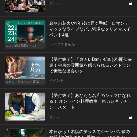
グルメ
真冬の花火や1年後に届く手紙、ロマンテ
ィックなライブなど…穴場なクリスマスイ
ベント4選
Vol.25
ライフスタイル
大人の週末ToDoリスト
【受付終了】『東カレBar』4/28(火)開催決
定！中東の雰囲気を感じられるレストラン
で素敵な出会いを
Vol.79
イベント
東カレ主催イベント応募詳細記事一覧
【受付終了】あなたも名店のシェフになれ
る！ オンライン料理教室「東カレキッチ
ン」スタート！
グルメ
本日から！木陰のテラスでシャンパン飲み