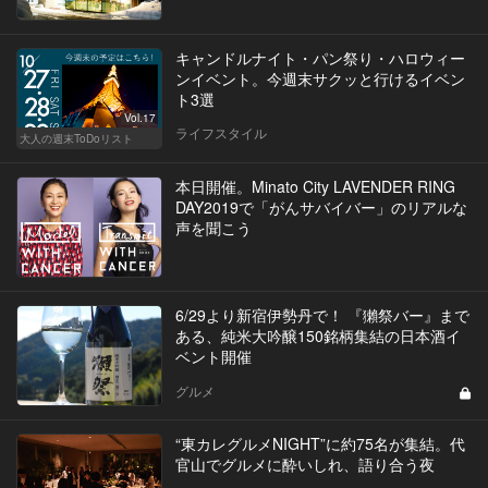
キャンドルナイト・パン祭り・ハロウィー
ンイベント。今週末サクッと行けるイベン
ト3選
Vol.17
ライフスタイル
大人の週末ToDoリスト
本日開催。Minato City LAVENDER RING
DAY2019で「がんサバイバー」のリアルな
声を聞こう
6/29より新宿伊勢丹で！ 『獺祭バー』まで
ある、純米大吟醸150銘柄集結の日本酒イ
ベント開催
グルメ
“東カレグルメNIGHT”に約75名が集結。代
官山でグルメに酔いしれ、語り合う夜