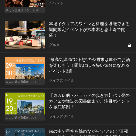
イベント
Vol.27
東カレ主催イベントレポート
本場イタリアのワインと料理を堪能できる
期間限定イベントが六本木と恵比寿で開
催！
グルメ
“最高気温25℃予想”の今週末は屋外でお酒
を楽しもう！陽気にほろ酔い気分になれる
イベント3選
Vol.39
ライフスタイル
大人の週末ToDoリスト
【東カレ的・ハラカドの歩き方】パリ発の
カフェや雑誌の図書館まで、注目ポイント
を徹底解剖！
Vol.42
ライフスタイル
大人の週末ToDoリスト
森の中で星空を眺めながら“ととのう”真夜