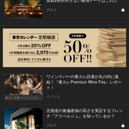
放題♪絶対外さない最強デートはこれだ
グルメ
ワインラバーの東カレ読者が丸の内に集
結！『東カレPremium Wine Fes』レポー
ト！
Vol.25
イベント
東カレ主催イベントレポート
北海道の食偏差値の高さを実証するフレン
チ『アスペルジュ』を知っているか？
グルメ