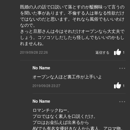
既婚の人の話で口説いて落とすのが醍醐味って言うの
を聞いた事があります。不倫する人は単なる性欲だけ
ではないのだと思います。それなら風俗でもいいわけ
なので。
きっと旦那さんは今はそれだけオープンなら大丈夫で
しょう。コソコソしだしたら怪しんでもいいのかもし
れませんね。
2019/09/28 22:26
返信する
1
...
No Name
オープンな人ほど裏工作が上手いよ
2019/09/28 23:27
1
...
No Name
ロマンチックねー。
プロではなく素人を口説くだけ。
プロはお金払えば出来るから
AVでも有名女優好きな人から素人、アロマ物。