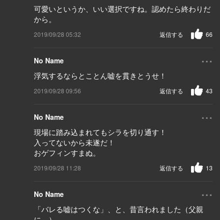
可愛いというか、いい選択ですね。認めたら終わりだ
から。
2019/09/28 05:32
返信する
66
...
No Name
浮気するならとことん嘘を貫きとうせ！
2019/09/28 09:56
返信する
43
...
No Name
現場に踏み込まれてもシラを切り通す！
入ってないから未遂だ！
おゲフィンすまぬ。
2019/09/28 11:28
返信する
13
...
No Name
「バレる嘘はつくな」、と、昔言われました（父親
に…）。