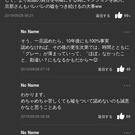
旦那さんもバレバレの嘘をつき続けるの大事ww
2019/09/28 06:21
返信する
99+
...
No Name
そう、一旦認めたら、10年後にも100%事実
認めなければ、その後の更生次第では、時間とともに
「グレー」が薄まっていって、「ほぼ」なかったこ
と、勘違い？にもなるかもだから〜😉
2019/09/28 07:18
返信する
46
...
No Name
わかります。
めちゃめちゃ苦しくても嘘をついて認めないのも誠意
かなと思うことある
2019/09/28 08:38
返信する
69
...
No Name