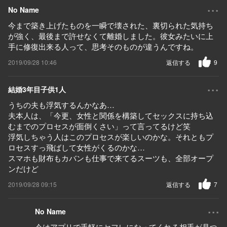
...
No Name
今まで築き上げたものを一瞬で壊された、裏切られた気持ち
が強く、最後まで許せなくて離婚しました。彼女みたいに上
手に修復出来る人って、思考そのものが違うんですね。
2019/09/28 10:46
返信する
9
...
結婚3年目子供1人
うちの夫も浮気するんかなあ…
夫本人は、「今更、女性と関係を構築してセックスに持ち込
むまでのプロセスが面倒くさい」って言ってるけど笑
浮気しちゃう人はこのプロセスが楽しいのかな。それともプ
ロセスすっ飛ばして女性がくるのかな…
スマホも財布もカバンも仕事で来てるスーツも、全部オープ
ンだけど
2019/09/28 09:15
返信する
7
...
No Name
今はアプリで手軽にセフレになってくれる相手が見つ