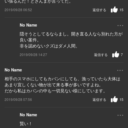
い張るんだ！とさんまが言ってた。
2019/09/28 06:52
返信する
15
...
No Name
隠そうとしてるならまし。開き直る人なら別れた方が
良い案件。
非を認めないクズはダメ人間。
2019/09/28 14:27
返信する
7
...
No Name
相手のスマホにしてもカバンにしても、漁っていたら大体は
あまり宜しくない物が出て来る事が多いですよね。
だから私はカバンの中も一切見ない様にしています。
2019/09/28 07:56
返信する
15
...
No Name
賢い！