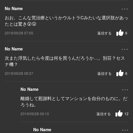
...
No Name
おお、こんな荒治療というかウルトラCみたいな選択肢があっ
たとは驚き😲😲
2019/09/28 07:05
返信する
6
...
No Name
次また浮気したら今度は何を買うんだろうか…。別荘？セス
ナ機？
2019/09/28 08:37
返信する
6
...
No Name
離婚して慰謝料としてマンションを自分のものに。だ
ろうね。
2019/09/28 09:10
返信する
12
...
No Name