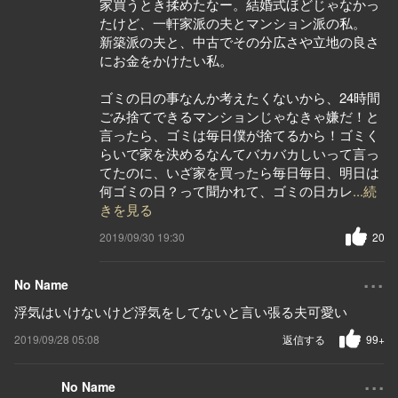
家買うとき揉めたなー。結婚式ほどじゃなかっ
たけど、一軒家派の夫とマンション派の私。
新築派の夫と、中古でその分広さや立地の良さ
にお金をかけたい私。
ゴミの日の事なんか考えたくないから、24時間
ごみ捨てできるマンションじゃなきゃ嫌だ！と
言ったら、ゴミは毎日僕が捨てるから！ゴミく
らいで家を決めるなんてバカバカしいって言っ
てたのに、いざ家を買ったら毎日毎日、明日は
何ゴミの日？って聞かれて、ゴミの日カレ
...続
きを見る
2019/09/30 19:30
20
...
No Name
浮気はいけないけど浮気をしてないと言い張る夫可愛い
2019/09/28 05:08
返信する
99+
...
No Name