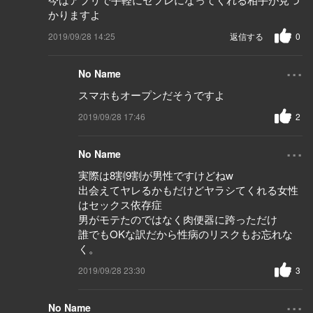
かりますよ
2019/09/28 14:25
返信する
0
...
No Name
スマホもオープンだそうですよ
2019/09/28 17:46
2
...
No Name
実際は8割9割が男性ですけどねw
出会えてヤレるかもだけどヤラシてくれる女性
はセックス依存症
男がモテたのではなく肉便器に跨っただけ
誰でもOKな訳だから性病のリスクもお忘れな
く。
2019/09/28 23:30
3
...
No Name