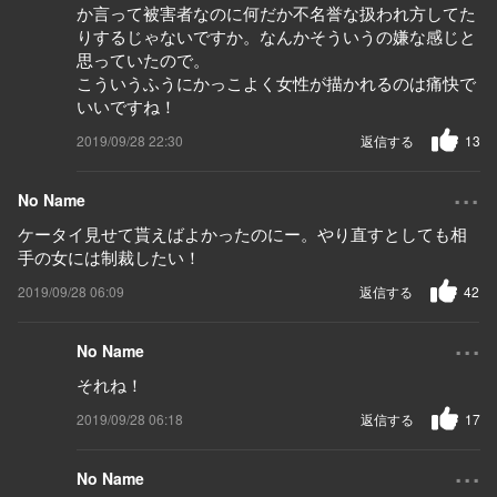
か言って被害者なのに何だか不名誉な扱われ方してた
りするじゃないですか。なんかそういうの嫌な感じと
思っていたので。
こういうふうにかっこよく女性が描かれるのは痛快で
いいですね！
2019/09/28 22:30
返信する
13
...
No Name
ケータイ見せて貰えばよかったのにー。やり直すとしても相
手の女には制裁したい！
2019/09/28 06:09
返信する
42
...
No Name
それね！
2019/09/28 06:18
返信する
17
...
No Name