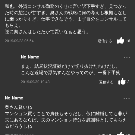
和也、外資コンサル勤務のくせに言い訳下手すぎ、見つかっ
た時の想定が甘すぎ、奥さんの戦略に何の考えも根拠もなし
に乗っかりすぎ。仕事できなそう。まず自分をコンサルして
もらえ。
逆に奥さんはしたたかで賢いなぁと思う。
2019/09/28 06:54
返信する
16
...
No Name
まぁ、結局状況証拠だけで切り抜けたわけだし。
こんな近場で浮気すんなやってのが、一番下手笑
2019/09/30 19:43
返信する
3
...
No Name
奥さん賢いね
マンション買うことで責任もそうだし、仮に離婚しても非が
夫にあるならば、夫のマンション持分を慰謝料としてもらえ
るだろうしね