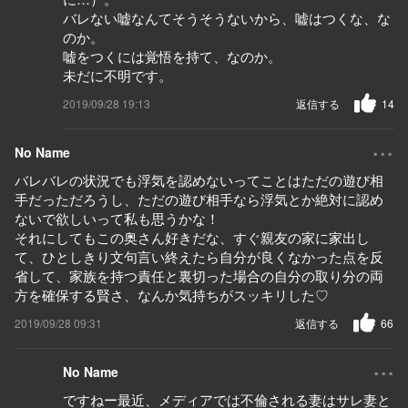
バレない嘘なんてそうそうないから、嘘はつくな、な
のか。
嘘をつくには覚悟を持て、なのか。
未だに不明です。
2019/09/28 19:13
返信する
14
...
No Name
バレバレの状況でも浮気を認めないってことはただの遊び相
手だっただろうし、ただの遊び相手なら浮気とか絶対に認め
ないで欲しいって私も思うかな！
それにしてもこの奥さん好きだな、すぐ親友の家に家出し
て、ひとしきり文句言い終えたら自分が良くなかった点を反
省して、家族を持つ責任と裏切った場合の自分の取り分の両
方を確保する賢さ、なんか気持ちがスッキリした♡
2019/09/28 09:31
返信する
66
...
No Name
ですねー最近、メディアでは不倫される妻はサレ妻と