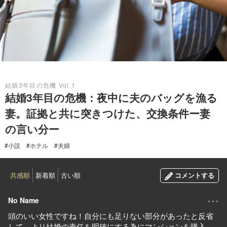
2019.09.28
結婚3年目の危機 Vol.1
結婚3年目の危機：夜中に夫のバッグを漁る
妻。証拠と共に突きつけた、交換条件ー妻
の言い分ー
#小説
#ホテル
#夫婦
共感順
新着順
古い順
コメントする
...
No Name
頭のいい女性ですね！自分にも足りない部分があったと反省
して、より結婚の責任を明確にする為にマンションを購入。