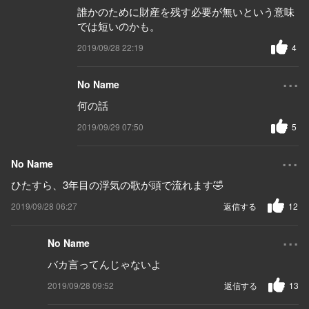
誰かのために財産を残す必要が無いという意味
では短いのかも。
2019/09/28 22:19
4
...
No Name
何の話
2019/09/29 07:50
5
...
No Name
ひたすら、3年目の浮気の歌が頭で流れます🤣
2019/09/28 06:27
返信する
12
...
No Name
バカ言ってんじゃないよ
2019/09/28 09:52
返信する
13