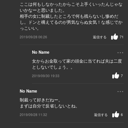
ここは何もしなかったからこそ上手くいったんじゃな
いかなーと思いました。
相手の女に制裁したところで何も残らないし惨めだ
し。ドンと構えてるのが男気ならぬ女気！な感じでか
っこいい。
2019/09/28 06:26
返信する
71
...
No Name
女からお金取って家の頭金に当てれば夫は二度
としないでしょう。。
2019/09/30 19:33
7
...
No Name
制裁って好きだねー。
まずは自分で反省しないとね。
2019/09/28 11:32
返信する
6
...