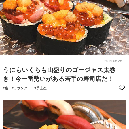
2019.08.28
うにもいくらも山盛りのゴージャス太巻
き！今一番勢いがある若手の寿司店だ！
#鮨
#カウンター
#手土産