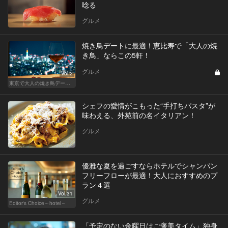
唸る
グルメ
焼き鳥デートに最適！恵比寿で「大人の焼
き鳥」ならこの5軒！
グルメ
Vol.2
東京で大人の焼き鳥デートにおすすめ！
シェフの愛情がこもった“手打ちパスタ”が
味わえる、外苑前の名イタリアン！
グルメ
優雅な夏を過ごすならホテルでシャンパン
フリーフローが最適！大人におすすめのプ
ラン４選
Vol.31
グルメ
Editor's Choice～hotel～
「予定のない金曜日はご褒美タイム」独身