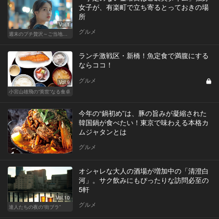
女子が、有楽町で立ち寄るとっておきの場
所
Vol.1
グルメ
週末のプチ贅沢～ご当地グルメ～
ランチ激戦区・新橋！魚定食で満腹にする
ならココ！
グルメ
Vol.9
小宮山雄飛の“英世”なる食卓
今年の“鍋初め”は、豚の旨みが凝縮された
韓国鍋が食べたい！東京で味わえる本格カ
ムジャタンとは
グルメ
オシャレな大人の酒場が増加中の「清澄白
河」。サク飲みにもぴったりな訪問必至の
5軒
Vol.10
グルメ
達人たちの夜の“街ブラ”