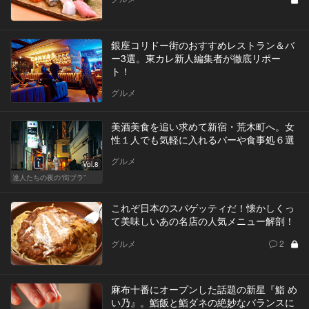
銀座コリドー街のおすすめレストラン＆バ
ー3選。東カレ新人編集者が徹底リポー
ト！
グルメ
美酒美食を追い求めて新宿・荒木町へ。女
性１人でも気軽に入れるバーや食事処６選
グルメ
Vol.8
達人たちの夜の“街ブラ”
これぞ日本のスパゲッティだ！懐かしくっ
て美味しいあの名店の人気メニュー解剖！
グルメ
2
麻布十番にオープンした話題の新星『鮨 め
い乃』。鮨飯と鮨ダネの絶妙なバランスに