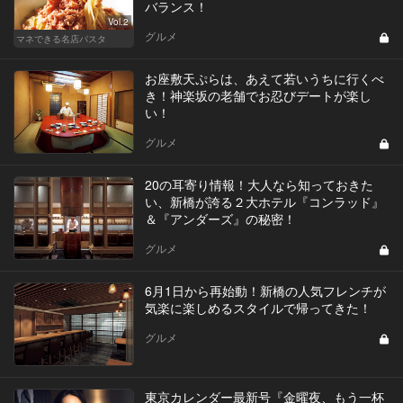
バランス！
Vol.2
グルメ
マネできる名店パスタ
お座敷天ぷらは、あえて若いうちに行くべ
き！神楽坂の老舗でお忍びデートが楽し
い！
グルメ
20の耳寄り情報！大人なら知っておきた
い、新橋が誇る２大ホテル『コンラッド』
＆『アンダーズ』の秘密！
グルメ
6月1日から再始動！新橋の人気フレンチが
気楽に楽しめるスタイルで帰ってきた！
グルメ
東京カレンダー最新号『金曜夜、もう一杯