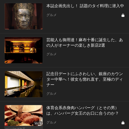
本誌企画先出し！ 話題のタイ料理に潜入中
グルメ
芸能人も御用達！麻布十番に誕生した、あ
の人がオーナーの楽しき新店2選
グルメ
記念日デートにふさわしい、銀座のカウン
ター中華へ！彼女も惚れ直す、至極のディ
ナー
グルメ
体育会系赤身肉ハンバーグ（とその男）
は、ハンバーグ女王のお口に合うのか？
グルメ
Vol.1
ハンバーグ女王