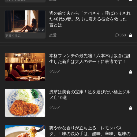
皆の前で夫から「オバさん」呼ばわりされ
た40代の妻。怒りに震える彼女を救った一
言とは
Vol.12
恋愛
353
家族ぐるみ
本格フレンチの最先端！六本木は飯倉に誕
生した新店は大人のデートに最適です！
グルメ
浅草は美食の宝庫！足を運びたい極上グル
メ店10選
グルメ
爽やかな香りが立ち上る「レモンパス
タ」！味の決め手は、酸味、辛味、塩味の