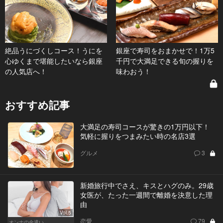
絶品うにづくしコース！うにを
銀座で寿司をおまかせで！1万5
心ゆくまで堪能したいなら銀座
千円で大満足できる旬の握りを
の人気店へ！
味わおう！
おすすめ記事
大満足の寿司コースが驚きの1万円以下！
気軽に握りをつまみたい時の名店3選
グルメ
3
新婚旅行中でさえ、キスとハグのみ。29歳
女医が、たった一週間で離婚を決意した理
由
Vol.5
恋愛
79
オンナの金遣い