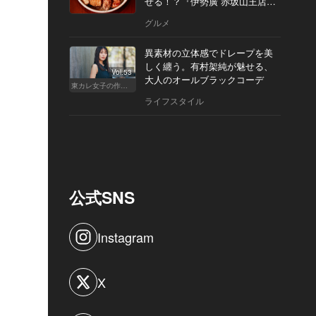
せる！？『伊勢廣 赤坂山王店』
へ
グルメ
異素材の立体感でドレープを美
しく纏う。有村架純が魅せる、
Vol.53
大人のオールブラックコーデ
東カレ女子の作り方
ライフスタイル
公式SNS
Instagram
X