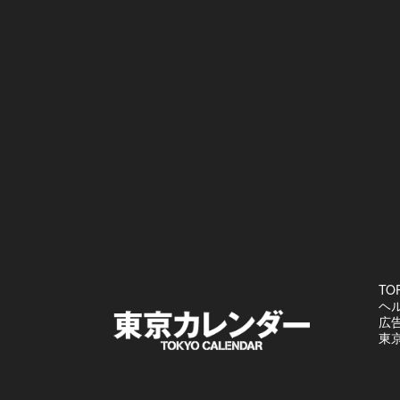
TO
ヘ
広
東