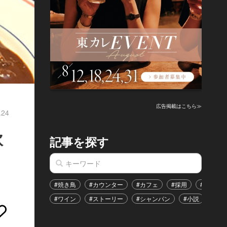
広告掲載はこちら≫
.24
欧
記事を探す
#焼き鳥
#カウンター
#カフェ
#採用
#恋愛
#ワイン
#ストーリー
#シャンパン
#小説
#イ