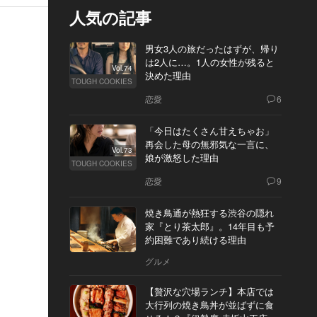
人気の記事
男女3人の旅だったはずが、帰り
は2人に…。1人の女性が残ると
Vol.74
決めた理由
TOUGH COOKIES
恋愛
6
「今日はたくさん甘えちゃお」
再会した母の無邪気な一言に、
Vol.73
娘が激怒した理由
TOUGH COOKIES
恋愛
9
焼き鳥通が熱狂する渋谷の隠れ
家『とり茶太郎』。14年目も予
約困難であり続ける理由
グルメ
【贅沢な穴場ランチ】本店では
大行列の焼き鳥丼が並ばずに食