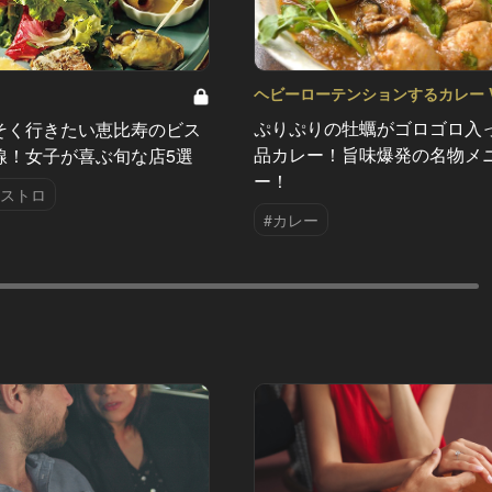
ヘビーローテンションするカレー Vo
ぷりぷりの牡蠣がゴロゴロ入
そく行きたい恵比寿のビス
品カレー！旨味爆発の名物メ
線！女子が喜ぶ旬な店5選
ー！
ビストロ
#カレー