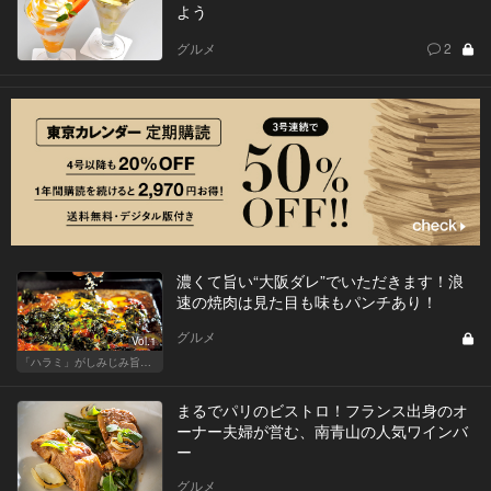
よう
グルメ
2
濃くて旨い“大阪ダレ”でいただきます！浪
速の焼肉は見た目も味もパンチあり！
グルメ
Vol.1
「ハラミ」がしみじみ旨い店
まるでパリのビストロ！フランス出身のオ
ーナー夫婦が営む、南青山の人気ワインバ
ー
グルメ