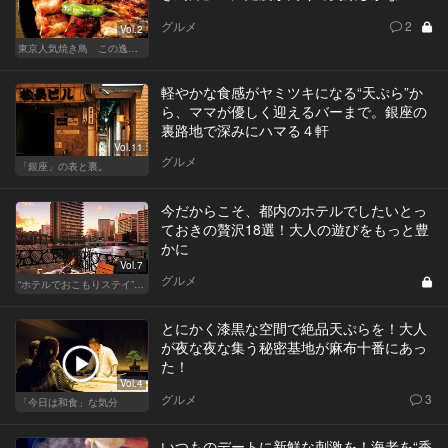
グルメ
2
Vol.2
東京人気焼き鳥 この逸品を食べに行きたい
軽やかな食感がヤミツキになる“天ぷら”か
ら、ママが優しく迎えるバーまで。銀座の
裏路地で深みにハマる４軒
Vol.11
グルメ
「銀座」の表と裏。
今だからこそ、都内のホテルでしたいとっ
ておきの贅沢18選！大人の遊びをもっと豊
かに
Vol.7
グルメ
“ホテルでおこもりステイ”が大人デートに最高の選択だ
とにかく漆黒な空間で絶品天ぷらを！大人
が夜な夜な集う秘密基地が麻布十番にあっ
た！
Vol.4
グルメ
3
「今日は和食」な気分
いつものデートに新鮮な刺激を！海老を“香