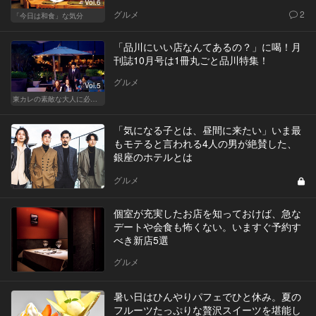
Vol.6
グルメ
2
「今日は和食」な気分
「品川にいい店なんてあるの？」に喝！月
刊誌10月号は1冊丸ごと品川特集！
グルメ
Vol.5
東カレの素敵な大人に必要なこと
「気になる子とは、昼間に来たい」いま最
もモテると言われる4人の男が絶賛した、
銀座のホテルとは
グルメ
個室が充実したお店を知っておけば、急な
デートや会食も怖くない。いますぐ予約す
べき新店5選
グルメ
暑い日はひんやりパフェでひと休み。夏の
フルーツたっぷりな贅沢スイーツを堪能し