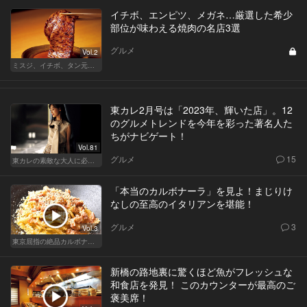
イチボ、エンピツ、メガネ…厳選した希少
部位が味わえる焼肉の名店3選
グルメ
Vol.2
ミスジ、イチボ、タン元…焼肉は好きな部位で店を選ぶべし！
東カレ2月号は「2023年、輝いた店」。12
のグルメトレンドを今年を彩った著名人た
ちがナビゲート！
Vol.81
グルメ
15
東カレの素敵な大人に必要なこと
「本当のカルボナーラ」を見よ！まじりけ
なしの至高のイタリアンを堪能！
グルメ
3
Vol.3
東京屈指の絶品カルボナーラ！すぐに行きたくなる美味しい人気店
新橋の路地裏に驚くほど魚がフレッシュな
和食店を発見！ このカウンターが最高のご
褒美席！