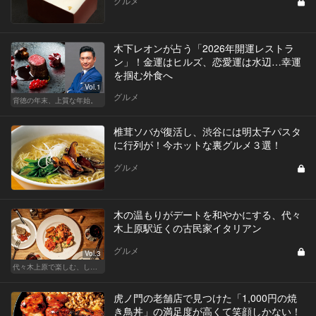
グルメ
木下レオンが占う「2026年開運レストラ
ン」！金運はヒルズ、恋愛運は水辺…幸運
を掴む外食へ
Vol.1
グルメ
背徳の年末、上質な年始。
椎茸ソバが復活し、渋谷には明太子パスタ
に行列が！今ホットな裏グルメ３選！
グルメ
木の温もりがデートを和やかにする、代々
木上原駅近くの古民家イタリアン
グルメ
Vol.3
代々木上原で楽しむ、しっとり大人デート
虎ノ門の老舗店で見つけた「1,000円の焼
き鳥丼」の満足度が高くて笑顔しかない！