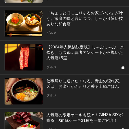
「ちょっとほっこりするお家ゴハン」が叶
う。家庭の味と言いつつ、しっかり旨い技
ありな和食店
グルメ
【2024年人気鍋決定版】しゃぶしゃぶ、水
炊き、もつ鍋…読者アンケートから導いた
人気店15選
グルメ
仕事帰りに通いたくなる、青山の隠れ家。
〆は、お出汁がふわりと香る土鍋ごはん
グルメ
人気店の限定ケーキも続々！GINZA SIXが
贈る、Xmasケーキ21種を一挙ご紹介！