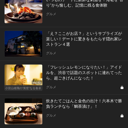
り”から愉しむ、記憶に残る食体験
グルメ
「え？ここがお店？」というサプライズが
楽しい！デートに驚きをもたらす隠れ家レ
ストラン４選
グルメ
「フレッシュレモンになりたい！」アイド
ルを、渋谷で話題のスポットに連れてった
ら、超ごきげんになった！
Vol.52
グルメ
小宮山雄飛の“英世”なる食卓
炊きたてごはんと金色の出汁！六本木で勝
負ランチなら「鯛茶漬け」！
グルメ