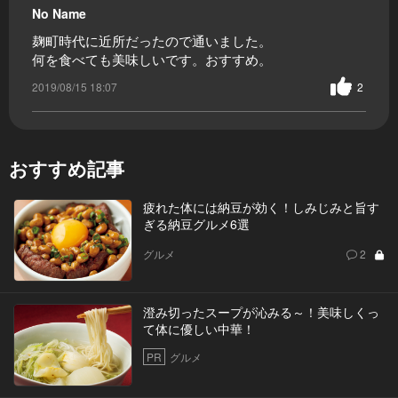
No Name
麹町時代に近所だったので通いました。
何を食べても美味しいです。おすすめ。
2019/08/15 18:07
2
おすすめ記事
疲れた体には納豆が効く！しみじみと旨す
ぎる納豆グルメ6選
グルメ
2
澄み切ったスープが沁みる～！美味しくっ
て体に優しい中華！
PR
グルメ