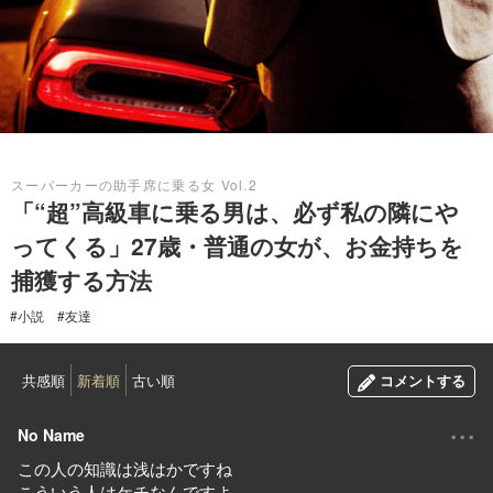
2019.08.27
スーパーカーの助手席に乗る女 Vol.2
「“超”高級車に乗る男は、必ず私の隣にや
ってくる」27歳・普通の女が、お金持ちを
捕獲する方法
#小説
#友達
共感順
新着順
古い順
コメントする
...
No Name
この人の知識は浅はかですね
こういう人はケチなんですよ