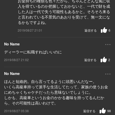
お金持ちの種類も色々だから、ちゃんとどんな風に収
入を得ているのか把握しておかないと、一代で財を成
した人は一代で失う可能性もあるかと。そろそろ来る
と言われている不景気のあおりを受けて、無一文にな
るかもですよね。
2019/08/27 21:01
返信する
6
...
No Name
ディーラーに転職すればいいのに
2019/08/27 21:02
返信する
2
...
No Name
ほんと短絡的。自ら言ってるように頭悪いんだなー。
いくら高級車持って派手な生活してたって、家族の使うお金
にめちゃくちゃケチだったら意味ないでしょうに。
しかも、高級車というお金のかかる趣味を持ってるんだか
ら、その可能性は高いわけで。
2019/08/27 05:38
返信する
98