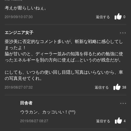
考えが厭らしいねぇ。
2019/09/10 07:30
返信する
0
...
エンジニア女子
亜沙美に否定的なコメント多いが、斬新な戦略に感心してし
まったよ！
脇が甘いのと、ディーラー並みの知識を得るための勉強に使
ったエネルギーを別の方向に使えば…というのが残念だが。
にしても、いつもの使い回し目隠し写真はいらないから、車
の写真見せてくれ。
2019/08/27 07:32
返信する
38
...
田舎者
ウラカン、カッコいい！(^^)
2019/08/27 08:27
返信する
4