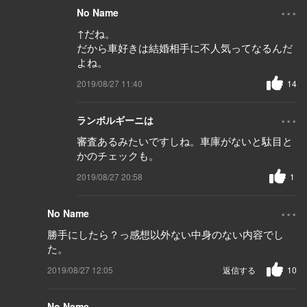
...
No Name
↑だね。
だから車好きは結婚相手に不人気ってなるんだ
よね。
2019/08/27 11:40
14
...
ランボルギーニは
審査あるみたいですしね。車庫がないと駄目と
かのチェックも。
2019/08/27 20:58
1
...
No Name
勝手にしたら？っ感想以外ない中身のない内容でし
た。
2019/08/27 12:05
返信する
10
...
No Name