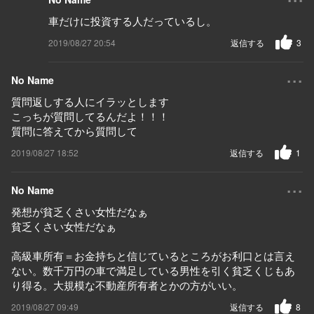
車だけに投資する人だっているし。
2019/08/27 20:54
返信する
3
...
No Name
質問返しする人にイラッとします
こっちが質問してるんだよ！！！
質問に答えてから質問して
2019/08/27 18:52
返信する
1
...
No Name
発想が貧乏くさい女性だなぁ
貧乏くさい女性だなぁ
高級車所有＝お金持ちと信じているところがお利口とは言え
ない。数千万円の車で満足している男性を引く貧乏くじもあ
り得る。大規模な不動産所有者とかの方がいい。
2019/08/27 09:49
返信する
8