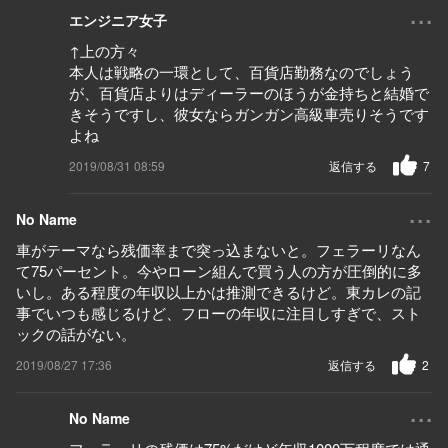
...
エンジニア女子
↑上の方々
本人は戦略の一環として、百貨店勤務なのでしょう
が、百貨店よりはディーラーのほうが金持ちと結婚で
きそうですし、彼女ならガンガン高級車売りそうです
よね
2019/08/31 08:59
返信する
7
...
No Name
車がテーマなら残価率まで突っ込まないと。フェラーリなん
て75パーセント。今やローン組んで買う人の方が圧倒的に多
いし。ある程度の年収以上かは推測できるけど。東カレの記
事でいつも感じるけど、フローの年収に注目しすぎで、スト
ックの話がない。
2019/08/27 17:36
返信する
2
...
No Name