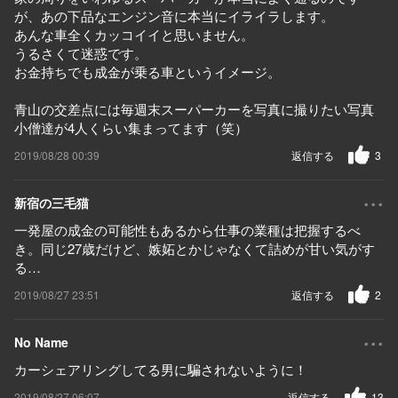
が、あの下品なエンジン音に本当にイライラします。
あんな車全くカッコイイと思いません。
うるさくて迷惑です。
お金持ちでも成金が乗る車というイメージ。
青山の交差点には毎週末スーパーカーを写真に撮りたい写真
小僧達が4人くらい集まってます（笑）
2019/08/28 00:39
返信する
3
...
新宿の三毛猫
一発屋の成金の可能性もあるから仕事の業種は把握するべ
き。同じ27歳だけど、嫉妬とかじゃなくて詰めが甘い気がす
る…
2019/08/27 23:51
返信する
2
...
No Name
カーシェアリングしてる男に騙されないように！
2019/08/27 06:07
返信する
13