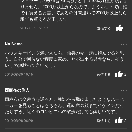
フェラーリの残価は75%だけど年収1000万程度では通
りません。2000万以上からなので、よくネットでは誰
でも買えると書いてあるのは間違いで2000万以上なら
誰でも買えるが正しい。
2019/08/30 20:34
返信する
0
...
No Name
ハウスキーピング頼む人なら、独身の今、既に頼んでると思
う。自分で困らない程度に家のことが出来る男性なら、そう
いうの無駄って言いそう。
2019/08/30 10:15
返信する
2
...
西麻布の住人
西麻布の交差点を通ると、雑誌から飛び出したようなスーパ
ーカーを見ることはもちろん、運転席の顔までイケメンだっ
たりする。近くのコンビニへの散歩だけでも楽しいです。
2019/08/28 06:29
返信する
2