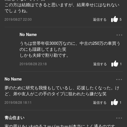
この方は結婚はできると思いますが、結果幸せにはなれない
でしょうね。
2019/08/27 22:00
返信する
5
...
No Name
うちは世帯年収3000万なのに、中古の250万の車買う
のにも躊躇してました笑
しかも夫婦で割り勘です。
2019/08/28 23:18
返信する
1
...
No Name
夢のために研究も我慢もしているし、応援したくなった。け
ど、弟や友人がこの手のタイプに狙われたら嫌だな笑
2019/08/28 18:11
返信する
1
...
青山住まい
家の周りをいわゆるスーパーカーが本当によく通るのです