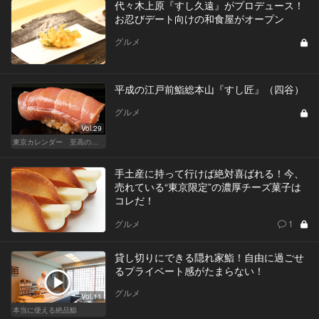
代々木上原『すし久遠』がプロデュース！
お忍びデート向けの和食屋がオープン
グルメ
平成の江戸前鮨総本山『すし匠』（四谷）
グルメ
Vol.29
東京カレンダー 至高の名店シリーズ
手土産に持って行けば絶対喜ばれる！今、
売れている“東京限定”の濃厚チーズ菓子は
コレだ！
グルメ
1
貸し切りにできる隠れ家鮨！自由に過ごせ
るプライベート感がたまらない！
グルメ
Vol.11
本当に使える絶品鮨