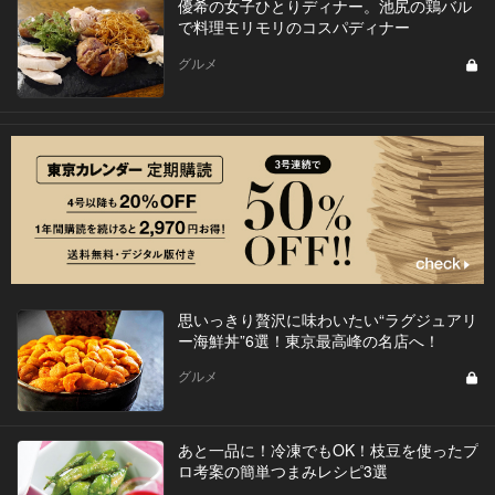
優希の女子ひとりディナー。池尻の鶏バル
で料理モリモリのコスパディナー
グルメ
思いっきり贅沢に味わいたい“ラグジュアリ
ー海鮮丼”6選！東京最高峰の名店へ！
グルメ
あと一品に！冷凍でもOK！枝豆を使ったプ
ロ考案の簡単つまみレシピ3選