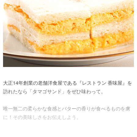
大正14年創業の老舗洋食屋である『レストラン 香味屋』を
訪れたなら「タマゴサンド」をぜひ味わって。
唯一無二の柔らかな食感とバターの香りが食べるものを虜
に！その美味しさをお伝えしよう。