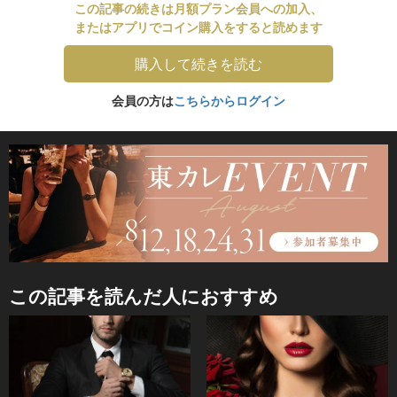
この記事の続きは月額プラン会員への加入、
またはアプリでコイン購入をすると読めます
購入して続きを読む
会員の方は
こちらからログイン
この記事を読んだ人におすすめ