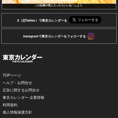
この記事が気に入ったらいいね！しよう
X（旧Twitter）で東京カレンダーを
Instagramで東京カレンダーをフォローする
TOPページ
ヘルプ・お問合せ
広告に関するお問合せ
東京カレンダー 企業情報
利用規約
個人情報保護方針