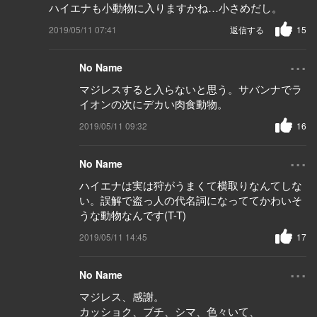
ハイエナも小動物に入りますかね…小さめだし。
2019/05/11 07:41
返信する
15
...
No Name
マジレスすると入らないと思う。サバンナでラ
イオンの次にデカい肉食動物。
2019/05/11 09:32
16
...
No Name
ハイエナは実は狩がうまくて横取りなんてしな
い。誤解で盗っ人の代名詞になっててかわいそ
うな動物なんです(T-T)
2019/05/11 14:45
17
...
No Name
マジレス、感謝。
カッショク、ブチ、シマ、色々いて、