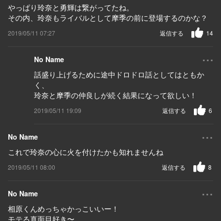
やっぱり玲奈と勇輝は繋がってたね。
その内、玲奈もライバルとして摩季の前に登場するのかな？
2019/05/11 07:27
返信する
14
...
No Name
話盛り上げるために途中ドロドロ話としてはともか
く、
玲奈と摩季の仲良しが続く結果になって欲しい！
2019/05/11 19:09
返信する
6
...
No Name
これで玲奈の心に火を付けたかも知れませんね
2019/05/11 08:00
返信する
8
...
No Name
相原くんめっちゃかっこいいー！
モテる真面目好き〜