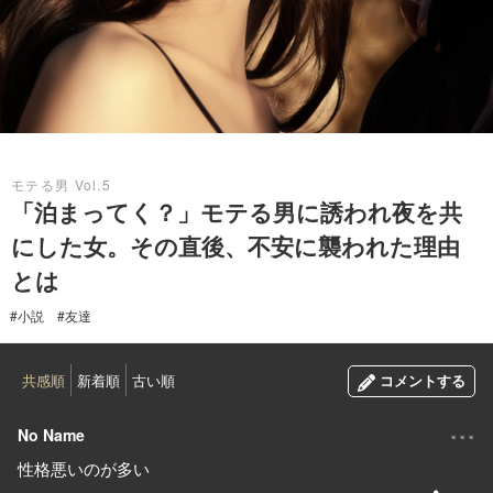
2019.05.11
モテる男 Vol.5
「泊まってく？」モテる男に誘われ夜を共
にした女。その直後、不安に襲われた理由
とは
#小説
#友達
共感順
新着順
古い順
コメントする
...
No Name
性格悪いのが多い