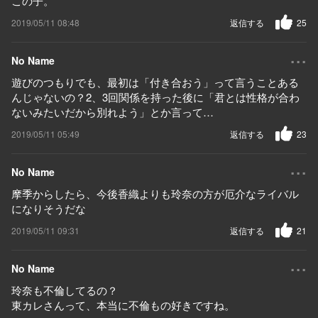
この子。
2019/05/11 08:48
返信する
25
...
No Name
遊びのつもりでも、最初は「付き合おう」って言うことある
んじゃないの？2、3回関係を持った後に「君とは性格が合わ
ないみたいだから別れよう」とか言って…
2019/05/11 05:49
返信する
23
...
No Name
摩季からしたら、今後香織よりも玲奈の方が厄介なライバル
になりそうだな
2019/05/11 09:31
返信する
21
...
No Name
玲奈も不倫してるの？
東カレさんって、本当に不倫もの好きですね。