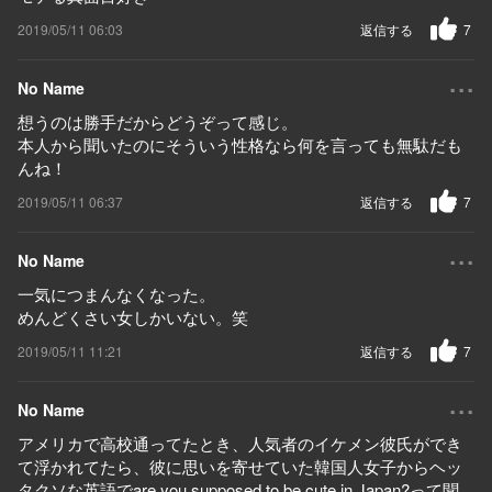
2019/05/11 06:03
返信する
7
...
No Name
想うのは勝手だからどうぞって感じ。
本人から聞いたのにそういう性格なら何を言っても無駄だも
んね！
2019/05/11 06:37
返信する
7
...
No Name
一気につまんなくなった。
めんどくさい女しかいない。笑
2019/05/11 11:21
返信する
7
...
No Name
アメリカで高校通ってたとき、人気者のイケメン彼氏ができ
て浮かれてたら、彼に思いを寄せていた韓国人女子からヘッ
タクソな英語でare you supposed to be cute in Japan?って聞