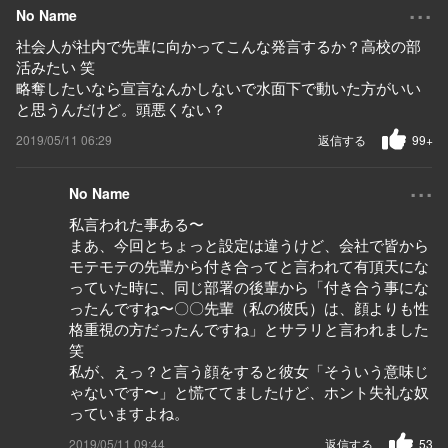
...
No Name
社会人が社内で先輩に向かってこんな発言するか？高校の部
活みたい 笑
略奪したいなら宣言なんかしないで水面下で動いた方がいい
と思うんだけど。頭悪くない？
2019/05/11 06:29
返信する
99+
...
No Name
私言われた事ある〜
まあ、今回とちょっと設定は違うけど、会社で皆から
モテモテの先輩から付き合ってと言われて有頂天にな
っていた時に、同じ部署の後輩から「付き合う事にな
ったんですね〜〇〇先輩（私の彼氏）は、顔よりも性
格重視の方だったんですね」とサラリと言われました
笑
私が、えっ？と言う顔をすると彼女「そういう意味じ
ゃないです〜」と慌ててましたけど、ホント失礼な奴
っていますよね。
2019/05/11 09:44
返信する
53