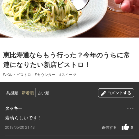
2019.05.17
恵比寿通ならもう行った？今年のうちに常
連になりたい新店ビストロ！
#バル・ビストロ
#カウンター
#スイーツ
共感順
新着順
古い順
コメントする
...
タッキー
素晴らしいです！
2019/05/20 21:43
返信する
0