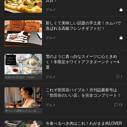
注目！
グルメ
新しくて美味しい話題の手土産！ホムパで
喜ばれる高級フレンチギフトだ！
グルメ
雪のように真っ白なスイーツに心ときめ
く！冬限定ホワイトアフタヌーンティー4
選
Vol.17
グルメ
1
Editor's Choice～hotel～
これぞ世田谷バイブル！月刊誌最新号は
「世田谷のいい店」を完全コンプリート！
グルメ
13
Vol.34
東カレの素敵な大人に必要なこと
今食べるべき肉はこれ！わがまま肉LOVER