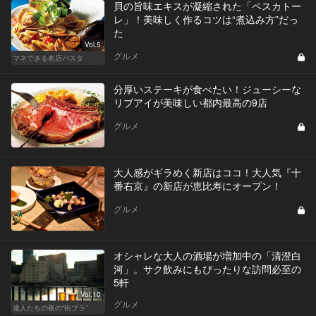
貝の旨味エキスが凝縮された「ペスカトー
レ」！美味しく作るコツは“煮込み方”だっ
た
Vol.5
グルメ
マネできる名店パスタ
分厚いステーキが食べたい！ジューシーな
リブアイが美味しい都内最高の9店
グルメ
大人感がギラめく新店はココ！大人気『十
番右京』の新店が恵比寿にオープン！
グルメ
オシャレな大人の酒場が増加中の「清澄白
河」。サク飲みにもぴったりな訪問必至の
5軒
Vol.10
グルメ
達人たちの夜の“街ブラ”