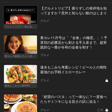
【グルメトリビア】握りずしの発祥地を知
ってますか？意外と知らない鮨のはじまり
グルメ
Vol.1
グルメトリビア！飲み会やデートで会話のネタになるQ＆A
東カレ11月号は「『会食』の極意。」！予
算別の必勝店から刺さる手土産まで、超実
践的な一冊が令和の会食を制す！
Vol.102
グルメ
東カレの素敵な大人に必要なこと
速水もこみち考案レシピ！ビールとの相性
最強のお手軽イエローカレー
グルメ
Vol.14
速水もこみちの夜BAR、夜メシ、夜レシピ
「絶望のパスタ」って一体なに？一度食べ
たらヤミツキになる旨さの訳に迫る！
グルメ
6