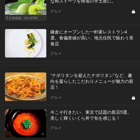
な和スイーツを帰省の手土産に。
グルメ
Vol.3
手土産前線、2019GW。
鎌倉にオープンした一軒家レストラン4
選。食偏差値が高い、地元住民で賑わう美
食店
グルメ
“ナポリタンを超えたナポリタン”など、趣
向を凝らしたこだわりメニューが魅力の新
店！
グルメ
今こそ行きたい、東京で話題の新店5選。
美しく輝くいくら丼で旬を感じる！
グルメ