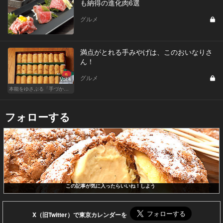
も納得の進化肉6選
グルメ
満点がとれる手みやげは、このおいなりさ
ん！
グルメ
Vol.4
本能をゆさぶる「手づかみフード」のススメ！
フォローする
この記事が気に入ったらいいね！しよう
X（旧Twitter）で東京カレンダーを