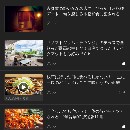
表参道の艶やかな名店で、ひっそりお忍び
デート！旬を感じる本格和食に癒される
グルメ
『ノマドグリル・ラウンジ』のテラスで昼
飲みが最高の幸せだ！自宅でゆったりテイ
クアウトもお好みでＯＫ
グルメ
浅草に行った日に食べるしかない！ 一生に
一度のどじょうはここで味わうのが正解！
グルメ
4
Vol.1
大人が多用する鰻
「辛っ…でも旨いっ！」体の芯からアツく
なれる、“辛旨鍋”の決定版11選！
グルメ
Vol.5