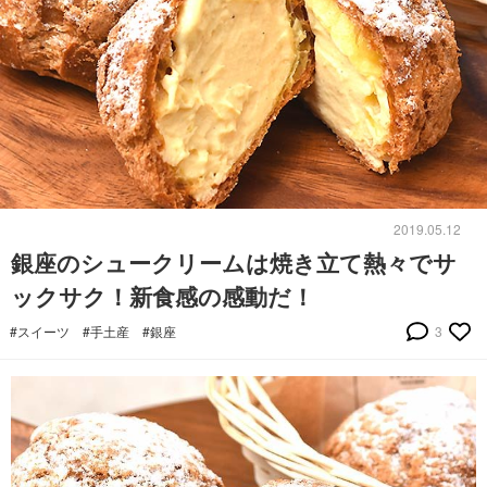
2019.05.12
銀座のシュークリームは焼き立て熱々でサ
ックサク！新食感の感動だ！
#スイーツ
#手土産
#銀座
3