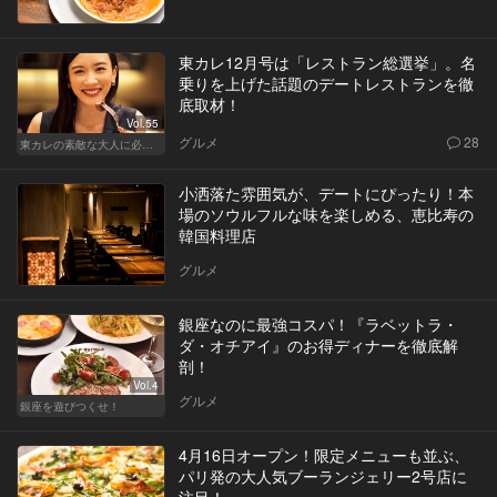
東カレ12月号は「レストラン総選挙」。名
乗りを上げた話題のデートレストランを徹
底取材！
Vol.55
グルメ
28
東カレの素敵な大人に必要なこと
小洒落た雰囲気が、デートにぴったり！本
場のソウルフルな味を楽しめる、恵比寿の
韓国料理店
グルメ
銀座なのに最強コスパ！『ラベットラ・
ダ・オチアイ』のお得ディナーを徹底解
剖！
Vol.4
グルメ
銀座を遊びつくせ！
4月16日オープン！限定メニューも並ぶ、
パリ発の大人気ブーランジェリー2号店に