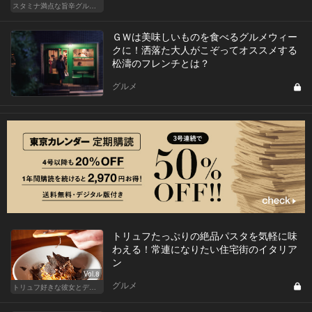
スタミナ満点な旨辛グルメが旨い！東京の人気店へ
ＧＷは美味しいものを食べるグルメウィー
クに！洒落た大人がこぞってオススメする
松濤のフレンチとは？
グルメ
トリュフたっぷりの絶品パスタを気軽に味
わえる！常連になりたい住宅街のイタリア
ン
Vol.8
グルメ
トリュフ好きな彼女とデートにおすすめ！東京の人気店