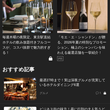
毎週木曜の夜限定。東京駅直結
「モエ・エ・シャンドン」が贈
ホテルの飲み放題付きフルコー
る、2026年夏の特別なプロモー
スが、コスパ抜群で魅力的すぎ
ション。極上のシャンパンを味
る！
わえる厳選店舗を一挙紹介！
PR
おすすめ記事
最遅27時まで！実は深夜グルメが充実して
いるホテルダイニング6選
グルメ
1
ビジネス街の味方！昼に行列の大人気うど