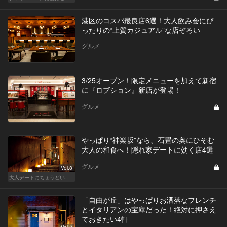
港区のコスパ最良店6選！大人飲み会にぴ
ったりの“上質カジュアル”な店ぞろい
グルメ
3/25オープン！限定メニューを加えて新宿
に『ロブション』新店が登場！
グルメ
やっぱり“神楽坂”なら、石畳の奥にひそむ
大人の和食へ！隠れ家デートに効く店4選
グルメ
Vol.8
大人デートにちょうどいい、神楽坂でしっぽり和食
「自由が丘」はやっぱりお洒落なフレンチ
とイタリアンの宝庫だった！絶対に押さえ
ておきたい4軒