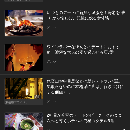
いつものデートに新鮮な刺激を！海老を“香
り”から愉しむ、記憶に残る食体験
グルメ
ワインラバーな彼女とのデートにおすす
め！濃密な大人の夜が過ごせる店7選
グルメ
代官山や中目黒などの新レストラン4選。
気取らないのに本格派の店は、行きつけに
する価値アリ
Vol.3
グルメ
東横線プライド。
2軒目が今宵のデートのピーク！そのまま
次へと導くホテルの究極カクテル5選
グルメ