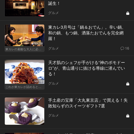
誕生！
グルメ
東カレ3月号は「鍋＆おでん」。辛い鍋、
和の鍋、もつ鍋、洒落たおでんを完全網
羅！
Vol.58
グルメ
16
東カレの素敵な大人に必要なこと
天才肌のシェフが手がける“神のポモドー
ロ”が、青山通りに抜ける導線に潜んでい
る！
Vol.12
グルメ
これが東カレが認めるとっておきの隠れ家
手土産の宝庫「大丸東京店」で買える！失
敗知らずのスイーツギフト7選
グルメ