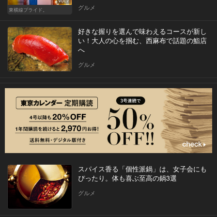
Vol.7
グルメ
東横線プライド。
好きな握りを選んで味わえるコースが新し
い！大人の心を掴む、西麻布で話題の鮨店
へ
グルメ
スパイス香る「個性派鍋」は、女子会にも
ぴったり。体も喜ぶ至高の鍋3選
グルメ