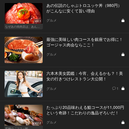
あの伝説のしゃぶトロユッケ丼（980円）
がこんなに安くて旨い理由
グルメ
Vol.1
なぜあの焼肉店は、あんなに安くて旨いのか？
最強に美味しい肉コースを銀座でお得に！
ゴージャス肉会ならここ！
グルメ
六本木美女図鑑：今宵、会えるかも？！美
女の行きつけレストラン大公開！
グルメ
1
たっぷり20品味わえる鮨コースが11,000円
という奇跡！こだわりの逸品ぞろいだ！
グルメ
Vol.2
究極の「コスパ鮨」