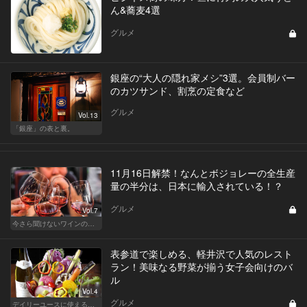
ん&蕎麦4選
グルメ
銀座の“大人の隠れ家メシ”3選。会員制バー
のカツサンド、割烹の定食など
グルメ
Vol.13
「銀座」の表と裏。
11月16日解禁！なんとボジョレーの全生産
量の半分は、日本に輸入されている！？
グルメ
Vol.7
今さら聞けないワインの基礎知識
表参道で楽しめる、軽井沢で人気のレスト
ラン！美味なる野菜が揃う女子会向けのバ
ル
Vol.4
グルメ
デイリーユースに使えるキラーコンテンツのあるレストラン