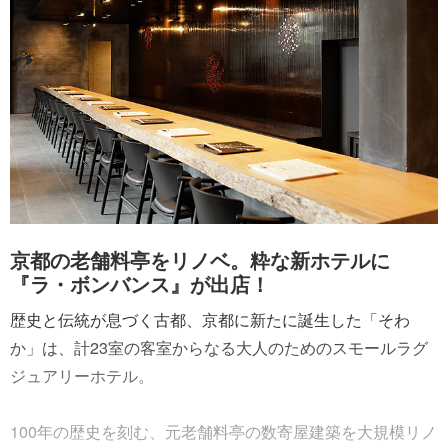
京都の老舗料亭をリノベ。粋な新ホテルに
『ラ・ボンバンス』が出店！
歴史と伝統が息づく古都、京都に新たに誕生した「そわ
か」は、計23室の客室からなる大人のためのスモールラグ
ジュアリーホテル。
100年の歴史を刻む、元老舗料亭の数寄屋建築を大規模リノ