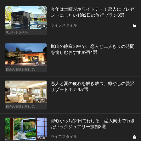
今年は土曜がホワイトデー！恋人にプレゼ
ントにしたい1泊2日の旅行プラン3選
ライフスタイル
Vol.9
東カレトラベル
嵐山の静寂の中で、恋人と二人きりの時間
を愉しむおすすめ宿4選
Vol.56
都会の喧噪を離れて。
恋人と夏の疲れを解き放つ、癒やしの贅沢
リゾートホテル7選
Vol.73
都会の喧噪を離れて。
都心から1泊2日で行ける！恋人同士で行き
たいラグジュアリー旅館3選
ライフスタイル
Vol.8