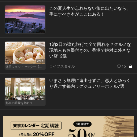
この夏人生で忘れらない旅に出たいなら、
手にすべき本がここにある！
1泊2日の弾丸旅行で全て回れる？グルメな
現地人もお墨付きの、香港で絶対に外さな
い店12選
Vol.1
ライフスタイル
15
休日ジェットセッター【厳選スポット編】
いまさら無理に遠出せずに、恋人とゆっく
り過ごす都内ラグジュアリーホテル7選
Vol.69
都会の喧噪を離れて。