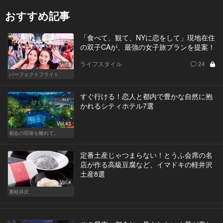
おすすめ記事
「食べて、観て、NYに恋をして」現地在住
の双子CAが、最強の女子旅プランを提案！
ライフスタイル
24
Vol.3
パーフェクトフライト
すぐ行ける！恋人と都内で豊かな自然に抱
かれるシティホテル7選
Vol.43
都会の喧噪を離れて。
定番土産じゃつまらない！とうふ会席の名
店が作る高級豆腐など、イマドキの軽井沢
土産8選
Vol.4
裏軽井沢