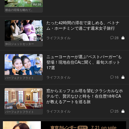
Vol.35
都会の喧噪を離れて。
たった42時間の滞在で楽しめる、ベトナ
ム・ホーチミンで過ごす週末女子旅行
ライフスタイル
28
Vol.6
休日ジェットセッター
ニューヨーカーが選ぶ“ベストバーガー”も
登場！現地在住CAに聞く、最旬スポット
17選
Vol.4
ライフスタイル
16
パーフェクトフライト
窓からエッフェル塔を望むクラシカルなホ
テルで、贅沢なひと時を！在住歴18年CA
が教えるアートを巡る旅
Vol.7
ライフスタイル
25
パーフェクトフライト