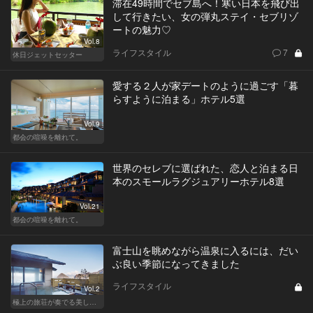
滞在49時間でセブ島へ！寒い日本を飛び出
して行きたい、女の弾丸ステイ・セブリゾ
ートの魅力♡
Vol.8
ライフスタイル
7
休日ジェットセッター
愛する２人が家デートのように過ごす「暮
らすように泊まる」ホテル5選
Vol.9
都会の喧噪を離れて。
世界のセレブに選ばれた、恋人と泊まる日
本のスモールラグジュアリーホテル8選
Vol.21
都会の喧噪を離れて。
富士山を眺めながら温泉に入るには、だい
ぶ良い季節になってきました
ライフスタイル
Vol.2
極上の旅荘が奏でる美しき寛ぎ