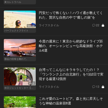
東カレトラベル
円安だって怖くない！ハワイ通が教えてく
れた、贅沢な自然の中で“癒しの旅”を
ライフスタイル
22
Vol.13
パーフェクトフライト
今度の週末に！東京から絶妙なドライブ距
離の、オーシャンビューな高級旅館・ホテ
ル6選
Vol.134
都会の喧噪を離れて。
台湾ってこんなにキラキラしてたの！？
「ワンランク上の台北旅行」を1泊2日で実
現する厳選12箇所
Vol.2
ライフスタイル
13
休日ジェットセッター【厳選スポット編】
これぞ愛のユートピア。森と光に昇天しそ
うな神秘の温泉宿8選