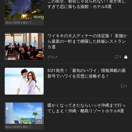
この星空、都会じゃ見られない！星が美し
すぎて恋に落ちる旅館・ホテル5選
Vol.62
都会の喧噪を離れて。
ワイキキの大人ディナーの決定版！ 老舗か
ら最新の一軒まで網羅した鉄板レストラン
５選
グルメ
1
5/21発売！「最旬のハワイ」情報満載の最
新号でハワイを完璧に攻略する！
1
暖かくなってきたならいっそ沖縄まで行っ
てしまえ！沖縄・離島リゾートホテル9選
Vol.131
都会の喧噪を離れて。