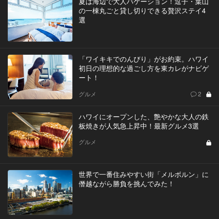
夏は海辺で大人バケーション！逗子・葉山
の一棟丸ごと貸し切りできる贅沢ステイ4
選
「ワイキキでのんびり」がお約束。ハワイ
初日の理想的な過ごし方を東カレがナビゲ
ート！
グルメ
2
ハワイにオープンした、艶やかな大人の鉄
板焼きが人気急上昇中！最新グルメ3選
グルメ
世界で一番住みやすい街「メルボルン」に
僭越ながら勝負を挑んでみた！