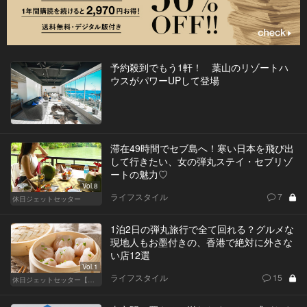
予約殺到でもう1軒！ 葉山のリゾートハ
ウスがパワーUPして登場
滞在49時間でセブ島へ！寒い日本を飛び出
して行きたい、女の弾丸ステイ・セブリゾ
ートの魅力♡
Vol.8
ライフスタイル
7
休日ジェットセッター
1泊2日の弾丸旅行で全て回れる？グルメな
現地人もお墨付きの、香港で絶対に外さな
い店12選
Vol.1
ライフスタイル
15
休日ジェットセッター【厳選スポット編】