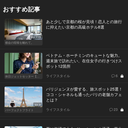
おすすめ記事
あと少しで京都の桜が見頃！恋人との旅行
に抑えたい京都の高級ホテル8選
Vol.115
都会の喧噪を離れて。
ベトナム・ホーチミンのキュートな魅力。
週末旅で訪れたい、在住女子の行きつけス
ポット12箇所
Vol.5
ライフスタイル
6
休日ジェットセッター【厳選スポット編】
パリジェンヌが愛する、旅スポット25選！
ココ・シャネルも通ったパリの老舗カフェ
とは？
Vol.8
ライフスタイル
23
パーフェクトフライト