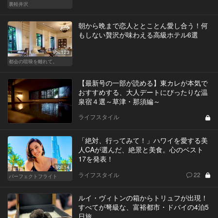
裏軽井沢
朝から晩まで恋人ととことん愛し合う！何
もしない贅沢が味わえる高級ホテル6選
Vol.123
都会の喧噪を離れて。
【最新号の一部が読める】東カレが本気で
おすすめする、大人デートにぴったりな温
泉宿４選～草津・那須編～
ライフスタイル
「絶対、行ってみて！」ハワイを愛する美
人CAが選んだ、絶景と美食。心のベスト
17を発表！
Vol.14
ライフスタイル
22
パーフェクトフライト
ルイ・ヴィトンの箱からトリュフが出現！
すべてが弩級な、富裕都市・ドバイの4泊5
日旅