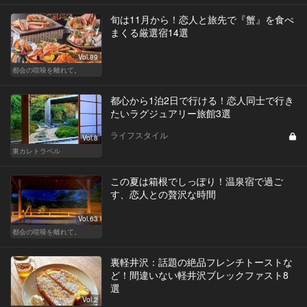
旬は11月から！恋人と旅先で『蟹』を食べ
まくる厳選宿14選
Vol.89
都会の喧噪を離れて。
都心から1泊2日で行ける！恋人同士で行き
たいラグジュアリー旅館3選
ライフスタイル
Vol.8
東カレトラベル
この夏は箱根でしっぽり！温泉宿で過ご
す、恋人との贅沢な時間
Vol.63
都会の喧噪を離れて。
裏軽井沢：話題の絶品フレンチトーストな
ど！間違いない軽井沢ブレックファスト8
選
Vol.2