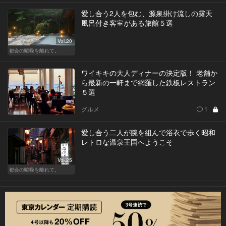
愛し合う2人を包む、源泉掛け流しの露天
風呂付き客室がある旅館５選
Vol.20
都会の喧噪を離れて。
ワイキキの大人ディナーの決定版！ 老舗か
ら最新の一軒まで網羅した鉄板レストラン
５選
グルメ
1
愛し合う二人が腕を組んで浴衣で歩く昭和
レトロな温泉王国へようこそ
Vol.25
都会の喧噪を離れて。