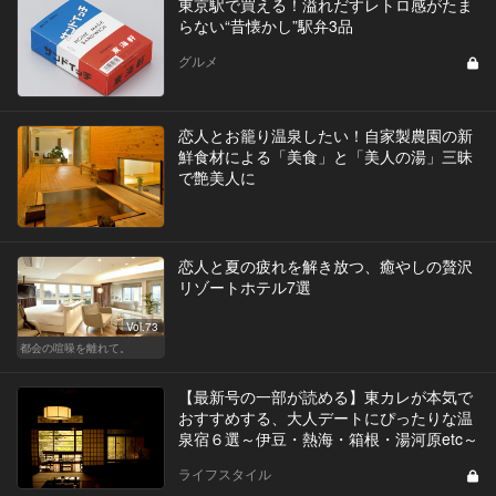
東京駅で買える！溢れだすレトロ感がたま
らない“昔懐かし”駅弁3品
グルメ
恋人とお籠り温泉したい！自家製農園の新
鮮食材による「美食」と「美人の湯」三昧
で艶美人に
恋人と夏の疲れを解き放つ、癒やしの贅沢
リゾートホテル7選
Vol.73
都会の喧噪を離れて。
【最新号の一部が読める】東カレが本気で
おすすめする、大人デートにぴったりな温
泉宿６選～伊豆・熱海・箱根・湯河原etc～
ライフスタイル