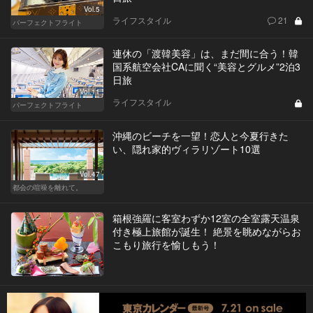
Vol.5
ライフスタイル
21
パーフェクトフライト
連休の「渡韓美容」は、まだ間に合う！韓
国系航空会社CAに聞く“美容とグルメ”2泊3
日旅
Vol.11
ライフスタイル
パーフェクトフライト
沖縄のビーチを一望！恋人と今夏行きた
い、隠れ家的ヴィラリゾート10選
Vol.47
都会の喧噪を離れて。
箱根強羅に客室わずか12室の全室露天温泉
付き極上旅館が誕生！ 絶景を眺めながらお
こもり旅行を愉しもう！