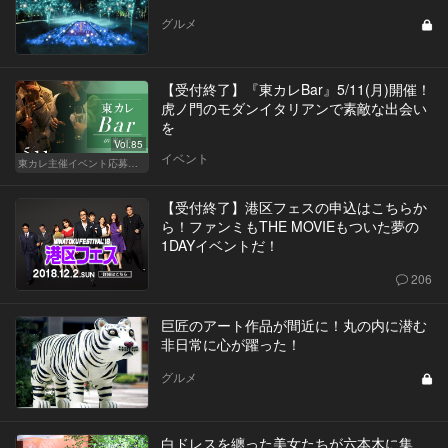
グルメ
【受付終了】『東カレBar』5/11(月)開催！
虎ノ門のモダンイタリアンで素敵な出会い
を
Vol.85
イベント
東カレ主催イベント応募詳細記事一覧
【受付終了】港区フェスの申込はこちらか
ら！ファンミもTHE MOVIEもついた夢の
1DAYイベントだ！
206
巨匠のアート作品が間近に！丸の内に潜む
非日常に心が躍った！
グルメ
白ドレスを纏った美女たちが六本木に集