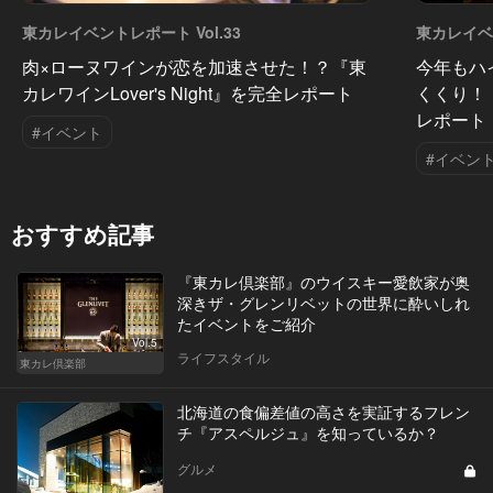
東カレイベントレポート Vol.33
東カレイベン
肉×ローヌワインが恋を加速させた！？『東
今年もハ
カレワインLover's Night』を完全レポート
くくり！
レポート
#イベント
#イベン
おすすめ記事
『東カレ倶楽部』のウイスキー愛飲家が奥
深きザ・グレンリベットの世界に酔いしれ
たイベントをご紹介
Vol.5
ライフスタイル
東カレ倶楽部
北海道の食偏差値の高さを実証するフレン
チ『アスペルジュ』を知っているか？
グルメ