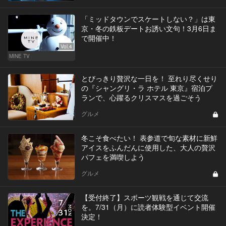
「ミッドタウンでスケートしない？」は東
京・冬の鉄板デートお誘い文句！3月6日ま
で開催中！
Vol.4
MINE TV
とびっきり贅沢な一日を！ 至れり尽くせり
の『シャングリ・ラ ホテル 東京』宿泊プ
ランで、心躍るクリスマスを過ごそう
グルメ
冬こそ食べたい！ 表参道で旬な素材に新鮮
アイスをふんだんに使用した、大人の贅沢
パフェを満喫しよう
グルメ
【受付終了】スポーツ観戦を通じて交流
を。7/31（月）に読者体験型イベント開催
決定！