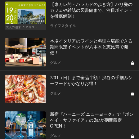
【東カレ的・ハラカドの歩き方】パリ発の
カフェや雑誌の図書館まで、注目ポイント
を徹底解剖！
Vol.42
ライフスタイル
大人の週末ToDoリスト
本場イタリアのワインと料理を堪能できる
期間限定イベントが六本木と恵比寿で開
催！
グルメ
7/31（日）まで全品半額！渋谷の手掴みシ
ーフードがかなりお得！
グルメ
新宿『バーニーズ ニューヨーク』で「ボン
ベイ・サファイア」のBarが期間限定
OPEN！
グルメ