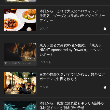
本日から！これぞ大人のハロウィンデート
決定版、ヴーヴとコラボのラグジュアリー
ディナー！
グルメ
東カレ読者の男女65名が集結。『東カレ
NIGHT sponsored by Dewar’s』イベント
レポート！
Vol.15
イベント
東カレ主催イベントレポート
目黒の撮影スタジオで開かれる、野外ビア
ガーデンで仲間と飲もう！
グルメ
本日から！夜空に流れ星もキラリ♪品川の
体験型イルミが新名所の予感！