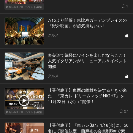
Vol.16
1
東カレNIGHT イベント募集
7/15より開催！恵比寿ガーデンプレイスの
『野外映画』が超気持ちいい！
グルメ
表参道で気軽にワインを楽しむならここ！
人気イタリアンがリニューアル＆イベント
開催
グルメ
【受付終了】東西の雌雄を決するときが来
た！『東カレ ドリームマッチNIGHT』を
11月22日（水）に開催！
Vol.14
27
東カレNIGHT イベント募集
【受付終了】『東カレBar』1/16(金)に、50
名にて開催決定！西麻布の会員制Barで素