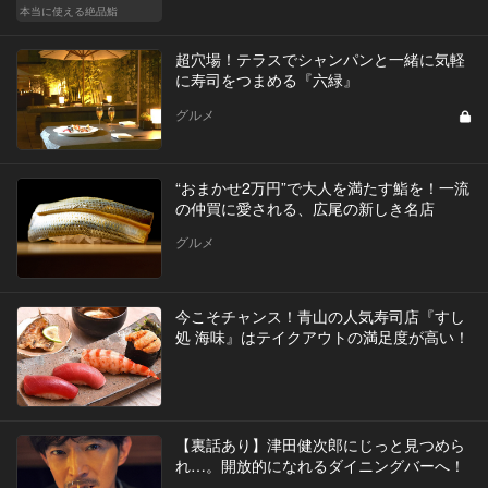
本当に使える絶品鮨
超穴場！テラスでシャンパンと一緒に気軽
に寿司をつまめる『六緑』
グルメ
“おまかせ2万円”で大人を満たす鮨を！一流
の仲買に愛される、広尾の新しき名店
グルメ
今こそチャンス！青山の人気寿司店『すし
処 海味』はテイクアウトの満足度が高い！
【裏話あり】津田健次郎にじっと見つめら
れ…。開放的になれるダイニングバーへ！