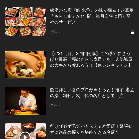
銀座の名店『鮨 水谷』の味が蘇る！超豪華
「ちらし鮨」が1年間、毎月自宅に届く至
福のサービス！
グルメ
【6/21（日）2回目開催】この季節にさっ
ぱり最高『鰹のちらし寿司』を、人気鮨屋
の大将から教わろう！【東カレキッチン】
鮨に詳しい食のプロが今もっとも推す“港区
の鮨・2軒”。次世代の名店として、注目！
グルメ
行けば必ず元気がもらえる寿司店！緊張せ
ずに絶品の握りを堪能できる名店だ