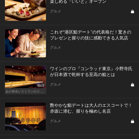
楽しめる『いいと』オープン
グルメ
これぞ“港区鮨デート”の代表格だ！驚きの
プレゼンと握りの技に感動できる人気店
グルメ
ワインのプロ『コンラッド東京』小野寺氏
が日本酒で乾杯する至高の鮨とは
グルメ
Vol.3
あの有名レストランのスタッフが薦める名店 〜メートル・ド・テル 小野寺 透（コンラッド東京）〜
艶やかな鮨デートは大人のエスコートで！
赤坂に潜む、握りを極めし名店
グルメ