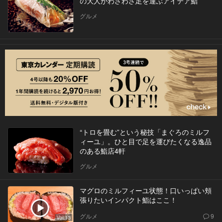
の大人がわざわざ足を運ぶアイデア鮨
グルメ
“トロを畳む”という秘技「まぐろのミルフ
ィーユ」。ひと目で足を運びたくなる逸品
のある鮨店4軒
グルメ
マグロのミルフィーユ状態！口いっぱい頬
張りたいインパクト鮨はここ！
グルメ
9
Vol.13