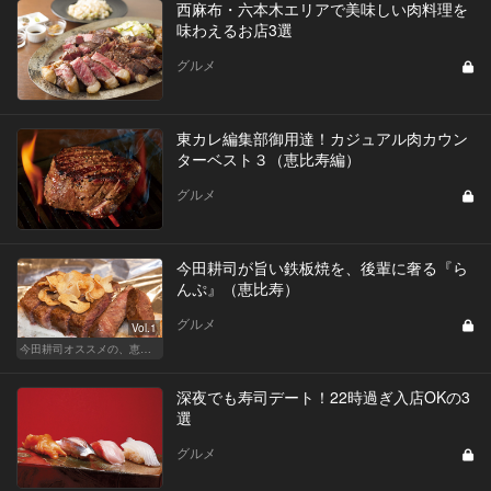
西麻布・六本木エリアで美味しい肉料理を
味わえるお店3選
グルメ
東カレ編集部御用達！カジュアル肉カウン
ターベスト３（恵比寿編）
グルメ
今田耕司が旨い鉄板焼を、後輩に奢る『ら
んぷ』（恵比寿）
グルメ
Vol.1
今田耕司オススメの、恵比寿の気取らぬ名店
深夜でも寿司デート！22時過ぎ入店OKの3
選
グルメ