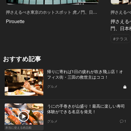
押さえるべき東京のホットスポット 虎ノ門、日本
押さえるべ
橋、etc Vol.7
橋、etc Vo
Pirouette
押さえる
門、日本橋
#テラス
おすすめ記事
帰りに寄れば1日の疲れが吹き飛ぶ店！オ
フィス街・三田の救世主はココ！
グルメ
うにの手巻きが山盛り！最高に楽しい寿司
体験ができる名店を発見！
グルメ
1
Vol.12
本当に使える絶品鮨