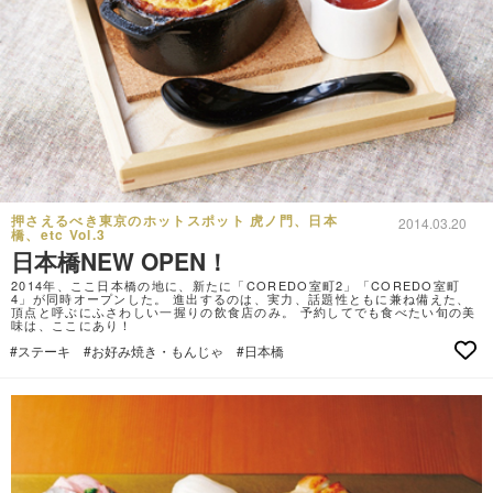
押さえるべき東京のホットスポット 虎ノ門、日本
2014.03.20
橋、etc Vol.3
日本橋NEW OPEN！
2014年、ここ日本橋の地に、新たに「COREDO室町2」「COREDO室町
4」が同時オープンした。 進出するのは、実力、話題性ともに兼ね備えた、
頂点と呼ぶにふさわしい一握りの飲食店のみ。 予約してでも食べたい旬の美
味は、ここにあり！
#ステーキ
#お好み焼き・もんじゃ
#日本橋