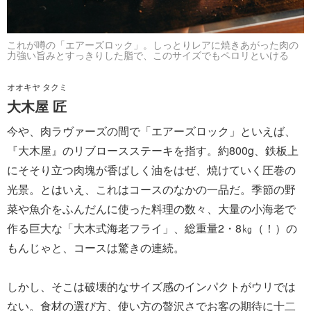
これが噂の「エアーズロック」。しっとりレアに焼きあがった肉の
力強い旨みとすっきりした脂で、このサイズでもペロリといける
オオキヤ タクミ
大木屋 匠
今や、肉ラヴァーズの間で「エアーズロック」といえば、
『大木屋』のリブロースステーキを指す。約800g、鉄板上
にそそり立つ肉塊が香ばしく油をはぜ、焼けていく圧巻の
光景。とはいえ、これはコースのなかの一品だ。季節の野
菜や魚介をふんだんに使った料理の数々、大量の小海老で
作る巨大な「大木式海老フライ」、総重量2・8㎏（！）の
もんじゃと、コースは驚きの連続。
しかし、そこは破壊的なサイズ感のインパクトがウリでは
ない。食材の選び方、使い方の贅沢さでお客の期待に十二