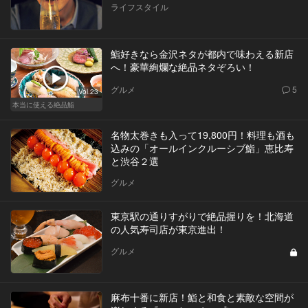
ライフスタイル
鮨好きなら金沢ネタが都内で味わえる新店
へ！豪華絢爛な絶品ネタぞろい！
グルメ
5
Vol.23
本当に使える絶品鮨
名物太巻きも入って19,800円！料理も酒も
込みの「オールインクルーシブ鮨」恵比寿
と渋谷２選
グルメ
東京駅の通りすがりで絶品握りを！北海道
の人気寿司店が東京進出！
グルメ
麻布十番に新店！鮨と和食と素敵な空間が