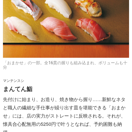
「おまかせ」の一部。全16貫の握りも組み込まれ、ボリュームも十
分
マンテンスシ
まんてん鮨
先付けに始まり、お造り、焼き物から握り……新鮮なネタ
と職人の繊細な手仕事が繰り出す皿を堪能できる「おまか
せ」には、店の実力がストレートに反映される。それが、
懐具合心配無用の5250円で叶うとなれば、予約困難も納