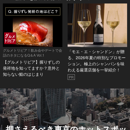
グルメトリビア！飲み会やデートで会
「モエ・エ・シャンドン」が贈
話のネタになるQ＆A Vol.1
る、2026年夏の特別なプロモー
【グルメトリビア】握りずしの
ション。極上のシャンパンを味
発祥地を知ってますか？意外と
わえる厳選店舗を一挙紹介！
知らない鮨のはじまり
PR
押さえるべき東京のホットスポッ