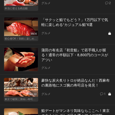
グルメ
2
Vol.20
本当に使える絶品鮨
「サクッと鮨でもどう？」1万円以下で気
軽に楽しめる“カジュアル鮨”6選
グルメ
Vol.4
初心者OK！気軽に楽しめる鮨の人気店
蒲田の有名店『初音鮨』で若手職人が握
る！通常の半額以下・8,800円のコースが
アツい
グルメ
豪快な炭火炙りトロが絶品なんだ！西麻布
の裏路地にスゴ腕の寿司店を発見！
グルメ
1
Vol.22
東京で確実に美味い寿司はここだ！
鮨デートがマンネリ気味ならここへ！東京