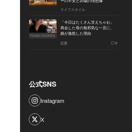
ーの不安と20歳の理想像
ライフスタイル
「今日はたくさん甘えちゃお」
再会した母の無邪気な一言に、
Vol.73
娘が激怒した理由
TOUGH COOKIES
恋愛
9
公式SNS
Instagram
X