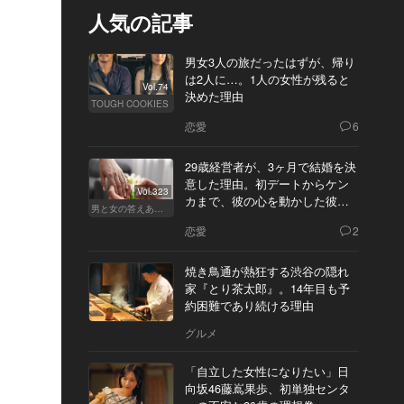
人気の記事
男女3人の旅だったはずが、帰り
は2人に…。1人の女性が残ると
Vol.74
決めた理由
TOUGH COOKIES
恋愛
6
29歳経営者が、3ヶ月で結婚を決
意した理由。初デートからケン
Vol.323
カまで、彼の心を動かした彼女
男と女の答えあわせ【Q】
の態度とは
恋愛
2
焼き鳥通が熱狂する渋谷の隠れ
家『とり茶太郎』。14年目も予
約困難であり続ける理由
グルメ
「自立した女性になりたい」日
向坂46藤嶌果歩、初単独センタ