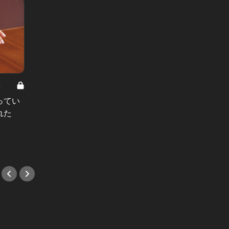
8
男と女の答えあわせ【A】 Vol.308
ってい
結婚願望ゼロだった27歳男性が、交
れた
際2年で突然プロポーズ。彼の心が
変わった“理由”とは
#小説