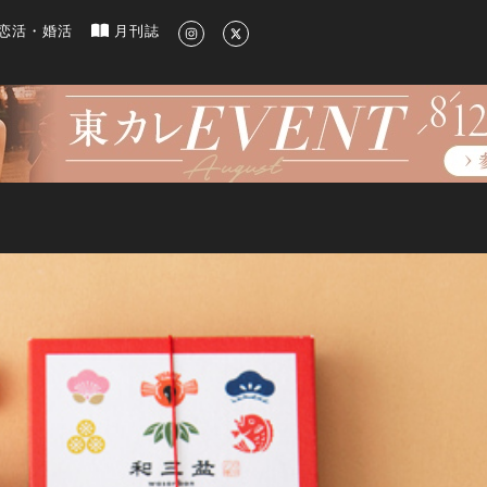
新のグルメ、洗練されたライフスタイル情報
恋活・婚活
月刊誌