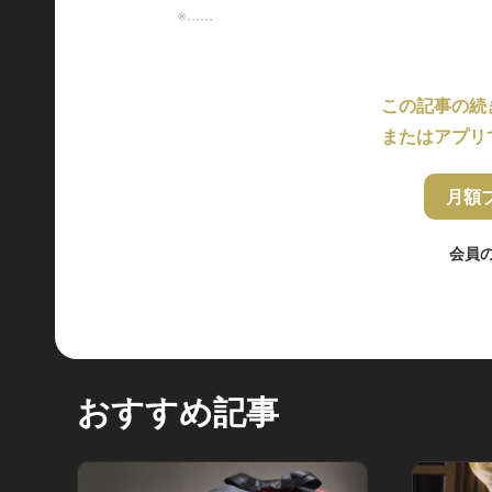
※......
この記事の続
またはアプリ
月額
会員
おすすめ記事