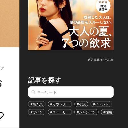
広告掲載はこちら≫
.31
記事を探す
お
#焼き鳥
#カウンター
#小説
#イベント
#港区
#ワイン
#ストーリー
#シャンパン
#採用
#恋