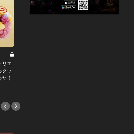
トリエ
手土産の宝庫「大丸東京店」で買え
今夜は
ろクッ
る！失敗知らずのスイーツギフト7
着でき
った！
選
#デー
#手土産