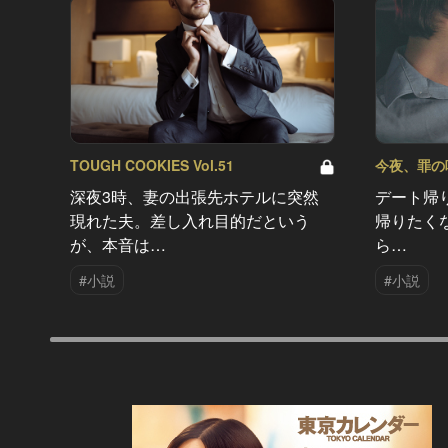
TOUGH COOKIES Vol.51
今夜、罪の味を
深夜3時、妻の出張先ホテルに突然
デート帰
現れた夫。差し入れ目的だという
帰りたく
が、本音は…
ら…
#小説
#小説