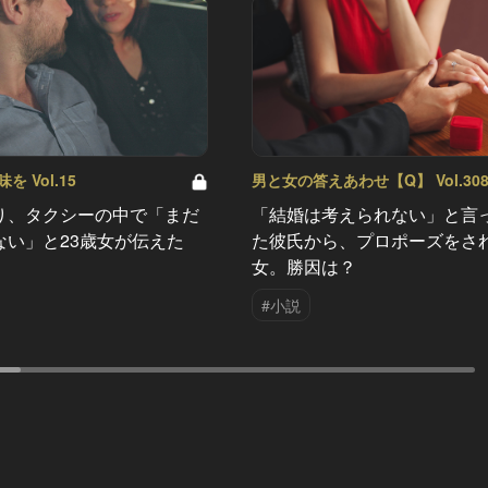
 Vol.15
男と女の答えあわせ【Q】 Vol.30
り、タクシーの中で「まだ
「結婚は考えられない」と言
ない」と23歳女が伝えた
た彼氏から、プロポーズをさ
女。勝因は？
#小説