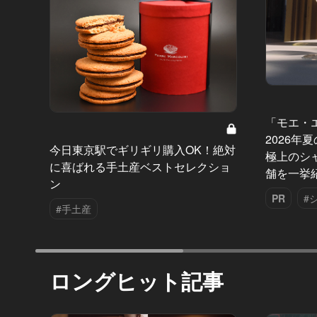
「モエ・
2026年
今日東京駅でギリギリ購入OK！絶対
極上のシ
に喜ばれる手土産ベストセレクショ
舗を一挙
ン
PR
#
#手土産
ロングヒット記事