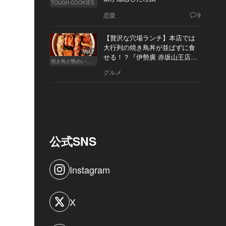
TOUGH COOKIES
恋愛
9
【贅沢な穴場ランチ】本店では
大行列の焼き鳥丼が並ばずに食
Vol.7
せる！？『伊勢廣 赤坂山王店』
焼き鳥が艶めいてきた
へ
グルメ
公式SNS
Instagram
X