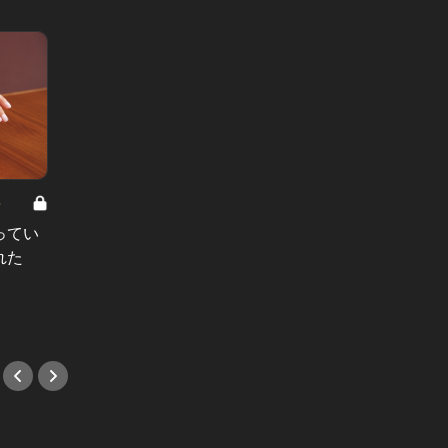
8
男と女の答えあわせ【A】 Vol.308
ってい
結婚願望ゼロだった27歳男性が、交
れた
際2年で突然プロポーズ。彼の心が
変わった“理由”とは
#小説