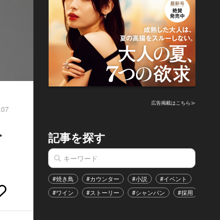
広告掲載はこちら≫
.07
ト
記事を探す
#焼き鳥
#カウンター
#小説
#イベント
#港区
#ワイン
#ストーリー
#シャンパン
#採用
#恋