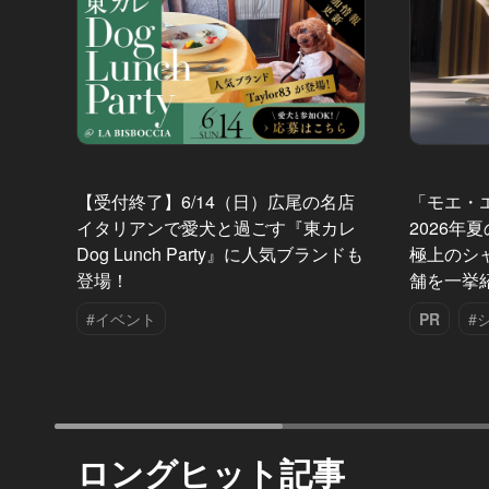
【受付終了】6/14（日）広尾の名店
「モエ・
イタリアンで愛犬と過ごす『東カレ
2026年
Dog Lunch Party』に人気ブランドも
極上のシ
登場！
舗を一挙
#イベント
PR
#
ロングヒット記事