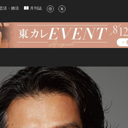
新のグルメ、洗練されたライフスタイル情報
恋活・婚活
月刊誌