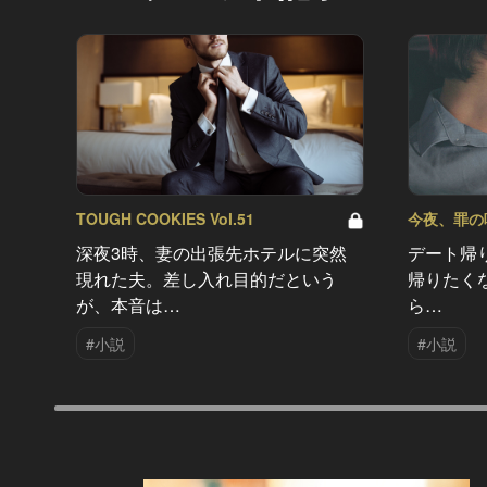
TOUGH COOKIES Vol.51
今夜、罪の味を
深夜3時、妻の出張先ホテルに突然
デート帰
現れた夫。差し入れ目的だという
帰りたく
が、本音は…
ら…
#小説
#小説