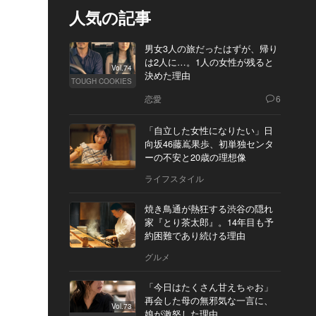
人気の記事
男女3人の旅だったはずが、帰り
は2人に…。1人の女性が残ると
Vol.74
決めた理由
TOUGH COOKIES
恋愛
6
「自立した女性になりたい」日
向坂46藤嶌果歩、初単独センタ
ーの不安と20歳の理想像
ライフスタイル
焼き鳥通が熱狂する渋谷の隠れ
家『とり茶太郎』。14年目も予
約困難であり続ける理由
グルメ
「今日はたくさん甘えちゃお」
再会した母の無邪気な一言に、
Vol.73
娘が激怒した理由