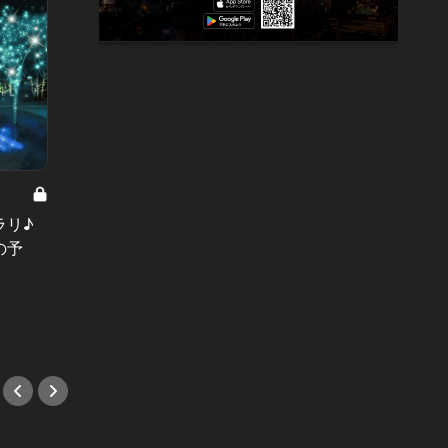
大人の週末ToDoリスト Vol.48
６月のデートはホタルが舞う幻想的
な風景を見に行こう！今しか楽しめ
一夜限
ラリ♪
ない初夏のイベント３選
理が揃
の予
#イベント
しよう
#イベ