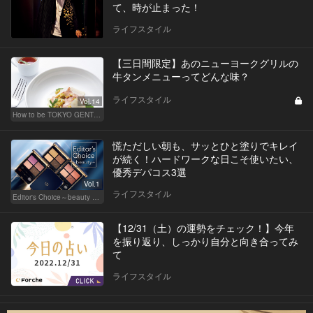
て、時が止まった！
ライフスタイル
【三日間限定】あのニューヨークグリルの
牛タンメニューってどんな味？
ライフスタイル
Vol.14
How to be TOKYO GENTS 東京人よ、紳士たれ！
慌ただしい朝も、サッとひと塗りでキレイ
が続く！ハードワークな日こそ使いたい、
優秀デパコス3選
Vol.1
ライフスタイル
Editor's Choice～beauty & wellness～
【12/31（土）の運勢をチェック！】今年
を振り返り、しっかり自分と向き合ってみ
て
ライフスタイル