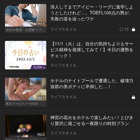
浪人してまでアイビー・リーグに進学しよ
うとしたけれど…。TOEFL100点の男が、
失敗の道を辿ったワケ
Vol.9
ライフスタイル
15
現代の“教育・お受験”リアルドキュメント
【11/1（火）は、自分の気持ちよりもサー
ビス精神を発揮してみて！】今日の運勢を
チェック！
ライフスタイル
ホテルのナイトプールで遭遇した、破壊力
抜群の美ボディに卒倒した…！
ライフスタイル
Vol.1
東京プールラバー2020
神宮の花火をホテルで楽しみたい！とびき
り贅沢に過ごせる一夜限りの特別プラン
ライフスタイル
Vol.2