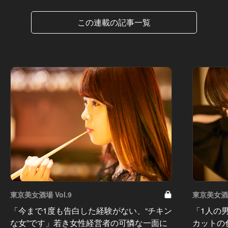
この連載の記事一覧
東京美女酒場 Vol.9
東京美女酒場
「今まで1度も告白した経験がない、“チキン
「1人の
な女”です」若き女性経営者の可憐な一面に
カットの