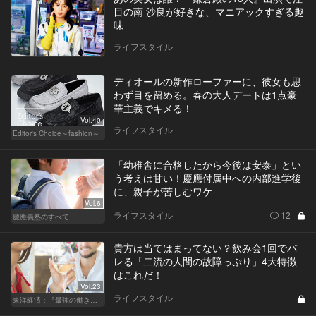
目の南 沙良が好きな、マニアックすぎる趣
味
ライフスタイル
ディオールの新作ローファーに、彼女も思
わず目を留める。春の大人デートは1点豪
華主義でキメる！
Vol.40
ライフスタイル
Editor's Choice～fashion～
「幼稚舎に合格したから今後は安泰」とい
う考えは甘い！慶應付属中への内部進学後
に、親子が苦しむワケ
Vol.6
ライフスタイル
12
慶應義塾のすべて
貴方は当てはまってない？飲み会1回でバ
レる「二流の人間の故障っぷり」4大特徴
はこれだ！
Vol.23
ライフスタイル
東洋経済：『最強の働き方』『一流の育て方』