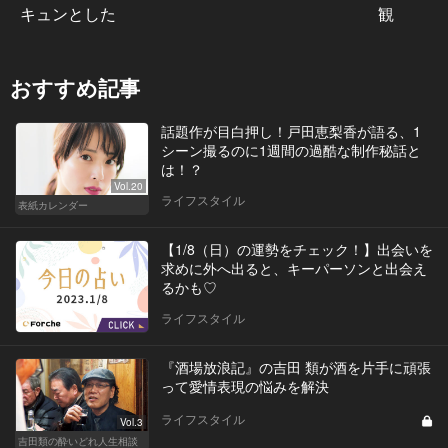
キュンとした
観
おすすめ記事
話題作が目白押し！戸田恵梨香が語る、1
シーン撮るのに1週間の過酷な制作秘話と
は！？
Vol.20
ライフスタイル
表紙カレンダー
【1/8（日）の運勢をチェック！】出会いを
求めに外へ出ると、キーパーソンと出会え
るかも♡
ライフスタイル
『酒場放浪記』の吉田 類が酒を片手に頑張
って愛情表現の悩みを解決
ライフスタイル
Vol.3
吉田類の酔いどれ人生相談