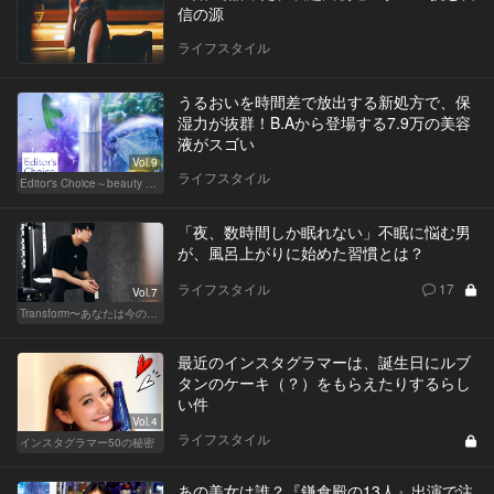
信の源
ライフスタイル
うるおいを時間差で放出する新処方で、保
湿力が抜群！B.Aから登場する7.9万の美容
液がスゴい
Vol.9
ライフスタイル
Editor's Choice～beauty & wellness～
「夜、数時間しか眠れない」不眠に悩む男
が、風呂上がりに始めた習慣とは？
ライフスタイル
17
Vol.7
Transform〜あなたは今の自分に満足してますか？〜
最近のインスタグラマーは、誕生日にルブ
タンのケーキ（？）をもらえたりするらし
い件
Vol.4
ライフスタイル
インスタグラマー50の秘密
あの美女は誰？『鎌倉殿の13人』出演で注