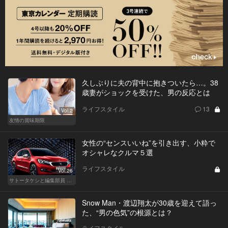
久しぶりに夫の背中に抱きついたら…。38
歳妻がショックを受けた、男の反応とは
ライフスタイル
13
Vol.2
友情の賞味期限
女性の“センスいいね”を引き出す、小粋で
オシャレなクルマ５選
ライフスタイル
Vol.26
サトータケシと編集部員 船山の"CAR GENTSへの道"
Snow Man・渡辺翔太が30歳を迎えて語っ
た、“男の色気”の根源とは？
ライフスタイル