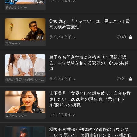
Vol.89
表紙カレンダー
One day：「チャラい」は、男にとって最
高の褒め言葉だ
ライフスタイル
40
Vol.6
港区モード
息子を名門進学校に合格させた母親が語
る。中学受験を制する家庭の、6つの共通
点
Vol.14
ライフスタイル
21
現代の“教育・お受験”リアルドキュメント
山下美月「女優として殻を破り、自分を肯
定したい」2026年の現在地。“元アイド
ル”脱却への挑戦
Vol.149
ライフスタイル
表紙カレンダー
櫻坂46村井優が初体験の“銀座のカウンタ
ー鮨”で語った、表題曲初センターへ挑む自