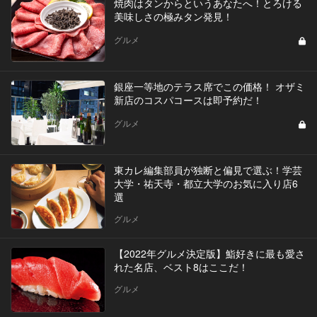
焼肉はタンからというあなたへ！とろける
美味しさの極みタン発見！
グルメ
銀座一等地のテラス席でこの価格！ オザミ
新店のコスパコースは即予約だ！
グルメ
東カレ編集部員が独断と偏見で選ぶ！学芸
大学・祐天寺・都立大学のお気に入り店6
選
グルメ
【2022年グルメ決定版】鮨好きに最も愛さ
れた名店、ベスト8はここだ！
グルメ