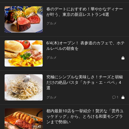
春のデートにおすすめ！華やかなディナー
が叶う、東京の新店レストラン6選
グルメ
6/4(木)オープン！ 表参道のカフェで、ホテ
ルレベルの朝食を
グルメ
究極にシンプルな美味しさ！チーズと胡椒
だけの絶品パスタ「カチョ・エ・ペペ」4
選
グルメ
1
都内最新10店を一挙紹介！贅沢な「雲丹ユ
ッケドッグ」から、とろける和栗モンブラ
ンまで勢揃い
Vol.42