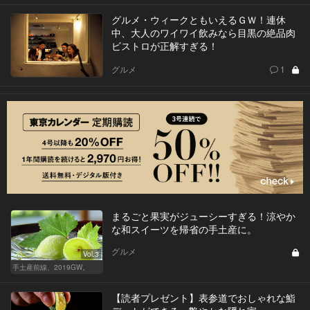
グルメ・ウィークともいえるＧＷ！連休
中、大人のワイワイ飲みなら目黒の絶品肉
ビストロが正解すぎる！
グルメ
1
まるごと果実がジューシーすぎる！涼やか
な和スイーツを帰省の手土産に。
グルメ
Vol.3
手土産前線、2019GW。
【読者プレゼント】表参道でおしゃれな鮨