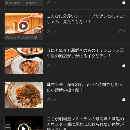
グルメ
東カレ推薦！ 今月の行くべき店
こんなに分厚いシャトーブリアンのしゃぶ
しゃぶ、見たことない！
グルメ
1
Vol.6
夕方からずっとお肉の事を考えてる貴方へ
うにも魚介も新鮮そのもの！ミシュラン三
ツ星の鮨店が手がけるイタリアン！
グルメ
麻布十番、深夜2時。ヤバイ時間でも食べ
たい禁断の担々麺！
グルメ
ここが劇場型レストランの最高峰！漆黒の
カウンター席に座れば忘れられない体験が
待っている！