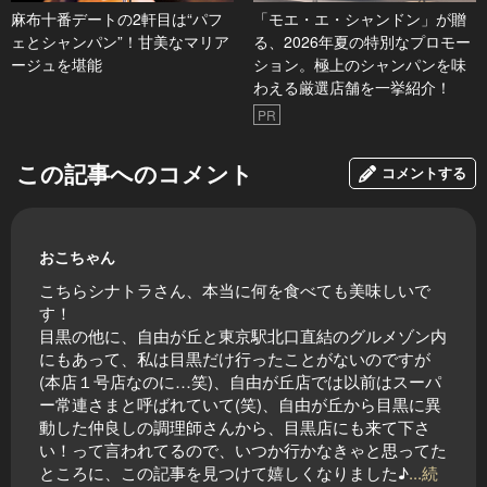
麻布十番デートの2軒目は“パフ
「モエ・エ・シャンドン」が贈
ェとシャンパン”！甘美なマリア
る、2026年夏の特別なプロモー
ージュを堪能
ション。極上のシャンパンを味
わえる厳選店舗を一挙紹介！
PR
この記事へのコメント
コメントする
おこちゃん
こちらシナトラさん、本当に何を食べても美味しいで
す！
目黒の他に、自由が丘と東京駅北口直結のグルメゾン内
にもあって、私は目黒だけ行ったことがないのですが
(本店１号店なのに…笑)、自由が丘店では以前はスーパ
ー常連さまと呼ばれていて(笑)、自由が丘から目黒に異
動した仲良しの調理師さんから、目黒店にも来て下さ
い！って言われてるので、いつか行かなきゃと思ってた
ところに、この記事を見つけて嬉しくなりました♪
...続