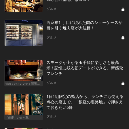
グルメ
西麻布1 丁目に現れた肉のショーケースが
目を引く焼肉店が大注目！
グルメ
スモークが上がる玉手箱に楽しさも最高
潮！記憶に残る初デートができる、新感覚
フレンチ
Vol.4
グルメ
初めてのフレンチ！緊張せずに楽しめる人気店
1日1組限定の鮨店から、ランチにも使える
点心の店まで。「銀座の裏路地」で押さえ
ておきたい5軒
Vol.10
グルメ
「銀座」の表と裏。