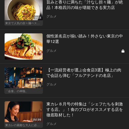
旨みと香りに満ちた「汁なし担々麺」が絶
品！本格四川の味が堪能できる実力店
グルメ
Vol.8
東京で人気の担々麺ベストセレクション！
個性派名店が揃い踏み！外さない東京の中
華12選
グルメ
【一流経営者が選ぶ会食店3選】極上の肉
で会話も弾む「フルアテンドの名店」
グルメ
Vol.10
「会食」の神髄。
東カレ８月号の特集は「シェフたちを刺激
する店。」！食のプロがオススメする店を
徹底取材した！
Vol.99
グルメ
東カレの素敵な大人に必要なこと