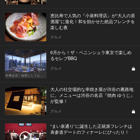
恵比寿で人気の『小泉料理店』が“大人の居
酒屋”に進化！和を効かせた絶品フレンチを
楽しむ夜
グルメ
6月から！ザ・ペニンシュラ東京で楽しめ
るセレブBBQ
グルメ
Vol.4
幹事必見！秘密にしておきたい都内BBQ
大人の社交場的な串焼き屋が渋谷の裏路地
に。メニューは渋谷の名店『焼肉 ゆうじ』
が監修！
グルメ
“まい泉通り”に誕生した正統派フレンチは
表参道デートのフィナーレにぴったり！