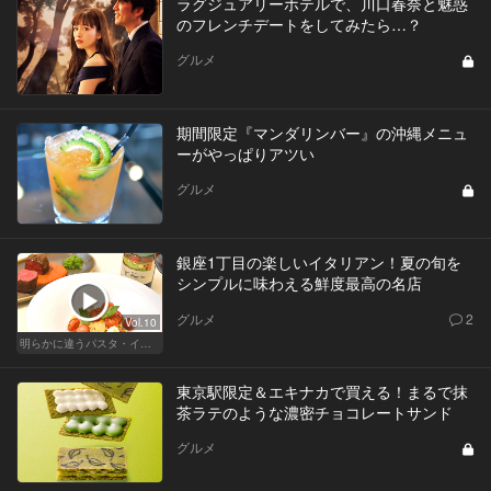
ラグジュアリーホテルで、川口春奈と魅惑
のフレンチデートをしてみたら…？
グルメ
期間限定『マンダリンバー』の沖縄メニュ
ーがやっぱりアツい
グルメ
銀座1丁目の楽しいイタリアン！夏の旬を
シンプルに味わえる鮮度最高の名店
グルメ
2
Vol.10
明らかに違うパスタ・イタリアン
東京駅限定＆エキナカで買える！まるで抹
茶ラテのような濃密チョコレートサンド
グルメ