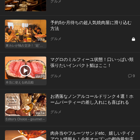
グルメ
予約5か月待ちの超人気焼肉屋に滑り込む
方法
グルメ
Vol.3
東カレが独占交渉！ “超”予約困難店の席をリザーブ！
マグロのミルフィーユ状態！口いっぱい頬
張りたいインパクト鮨はここ！
グルメ
9
Vol.13
本当に使える絶品鮨
お洒落なノンアルコールドリンク４選！ホ
ームパーティーの差し入れにも喜ばれる
グルメ
Vol.14
Editor's Choice～gourmet～
肉弁当やフルーツサンドetc、嬉しいテイク
アウト情報も！今年オープンの都内最旬店