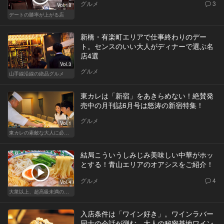
グルメ
3
Vol.18
デートの勝率が上がる店
新橋・有楽町エリアで仕事終わりのデー
ト。センスのいい大人がディナーで選ぶ名
店4選
Vol.3
グルメ
山手線沿線の絶品グルメ
東カレは「新宿」をあきらめない！絶賛発
売中の月刊誌6月号は怒涛の新宿特集！
グルメ
Vol.1
東カレの素敵な大人に必要なこと
結局こういうしみじみ美味しい中華がホッ
とする！青山エリアのオアシスをご紹介！
グルメ
4
Vol.4
大衆以上、超高級未満の絶品中華
入店条件は「ワイン好き」。ワインラバー
同士の会話が弾む、大人の秘密基地ワイン