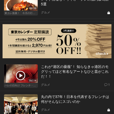
5選
Vol.39
グルメ
東カレ推薦！ 今月の行くべき店
これが“港区の薔薇”！ 知らなきゃ港区のモ
グリってほど有名なアートなひと皿がこれ
だ！！
Vol.14
グルメ
1
ハレの日向け フレンチ・高級店
丸の内で37年！日本を代表するフレンチは
何がそんなにスゴいのか
グルメ