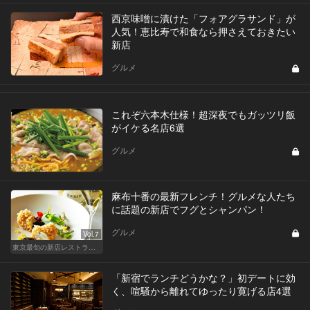
西京味噌に漬けた「フォアグラサンド」が
人気！恵比寿で和食なら押さえておきたい
新店
グルメ
これぞ六本木仕様！超深夜でもガッツリ飯
がイケる名店6選
グルメ
麻布十番の最新フレンチ！グルメな人たち
に話題の新店でフグとシャンパン！
グルメ
Vol.7
東京最旬の新店レストラン！
「新宿でランチどうかな？」初デートに効
く、喧騒から離れてゆったり寛げる店4選