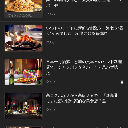
バー4軒
Vol.2
グルメ
「ワイン」がある夜。
いつものデートに新鮮な刺激を！海老を“香
り”から愉しむ、記憶に残る食体験
グルメ
日本一お洒落！と噂の六本木のインド料理
店で、シャンパンを合わせたら思わず唸っ
た
グルメ
高コスパな店から高級店まで。「淡島通
り」に潜む隠れ家的な美食店６選
グルメ