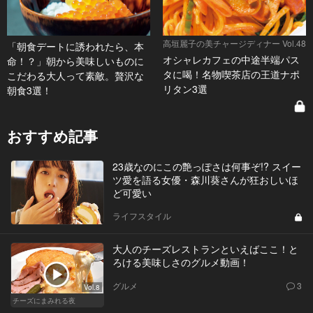
高垣麗子の美チャージディナー Vol.48
「朝食デートに誘われたら、本
オシャレカフェの中途半端パス
命！？」朝から美味しいものに
タに喝！名物喫茶店の王道ナポ
こだわる大人って素敵。贅沢な
リタン3選
朝食3選！
おすすめ記事
23歳なのにこの艶っぽさは何事ぞ!? スイー
ツ愛を語る女優・森川葵さんが狂おしいほ
ど可愛い
ライフスタイル
大人のチーズレストランといえばここ！と
ろける美味しさのグルメ動画！
グルメ
3
Vol.8
チーズにまみれる夜