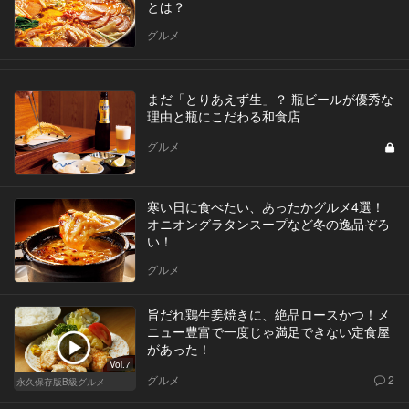
とは？
グルメ
まだ「とりあえず生」？ 瓶ビールが優秀な
理由と瓶にこだわる和食店
グルメ
寒い日に食べたい、あったかグルメ4選！
オニオングラタンスープなど冬の逸品ぞろ
い！
グルメ
旨だれ鶏生姜焼きに、絶品ロースかつ！メ
ニュー豊富で一度じゃ満足できない定食屋
があった！
Vol.7
グルメ
2
永久保存版B級グルメ