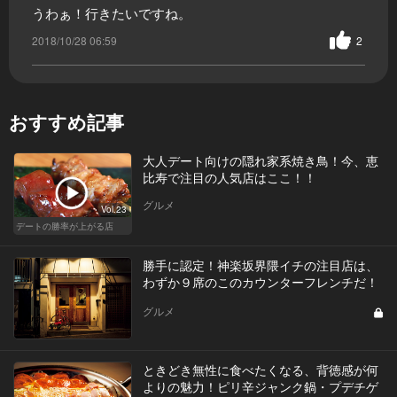
うわぁ！行きたいですね。
2018/10/28 06:59
2
おすすめ記事
大人デート向けの隠れ家系焼き鳥！今、恵
比寿で注目の人気店はここ！！
グルメ
Vol.23
デートの勝率が上がる店
勝手に認定！神楽坂界隈イチの注目店は、
わずか９席のこのカウンターフレンチだ！
グルメ
ときどき無性に食べたくなる、背徳感が何
よりの魅力！ピリ辛ジャンク鍋・プデチゲ