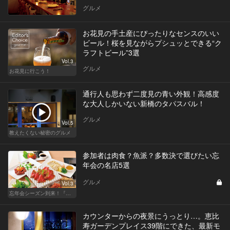
グルメ
お花見の手土産にぴったりなセンスのいい
ビール！桜を見ながらプシュッとできる“ク
ラフトビール”3選
Vol.3
グルメ
お花見に行こう！
通行人も思わず二度見の青い外観！高感度
な大人しかいない新橋のタパスバル！
グルメ
Vol.5
教えたくない秘密のグルメ
参加者は肉食？魚派？多数決で選びたい忘
年会の名店5選
グルメ
Vol.3
忘年会シーズン到来！『東カレ』がお店選びをお手伝い！
カウンターからの夜景にうっとり…。恵比
寿ガーデンプレイス39階にできた、最新モ