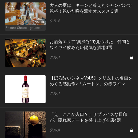
大人の夏は、キーンと冷えたシャンパンで
乾杯！乾いた喉を潤すオススメ３選
グルメ
Vol.18
Editor's Choice～gourmet～
お洒落エリア“奥渋谷”で見つけた、仲間と
ワイワイ飲みたい陽気な酒場3選
グルメ
【ほろ酔いシネマVol.5】クリムトの名画を
めぐる感動作×「ムートン」の赤ワイン
グルメ
「え、ここが入口？」サプライズな目印
が、隠れ家デートを盛り上げる店4選
グルメ