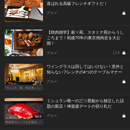
喜ばれる高級フレンチギフトだ！
グルメ
【焼肉雑学】叙々苑、スタミナ苑からうし
ごろまで！戦後70年の東京焼肉史を大公
開！
グルメ
3
ワイングラスは回してはいけない！意外と
知らないフレンチの4つのテーブルマナー
グルメ
Vol.2
フレンチ、鮨、焼き鳥…グルメなら知っておきたい知識
ミシュラン唯一の三ツ星鮨から独立した話
題の新店！神楽坂デートの切り札だ
グルメ
Vol.6
神楽坂のとっておき鮨は、ふたりだけの秘密