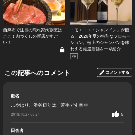
西麻布で注目の隠れ家肉割烹は
「モエ・エ・シャンドン」が贈
ここ！肉づくしの新店がすご
る、2026年夏の特別なプロモー
い！
ション。極上のシャンパンを味
わえる厳選店舗を一挙紹介！
PR
この記事へのコメント
コメントする
匿名
…やはり、渋谷辺りは、苦手です😓💨
2018/10/27 06:24
5
田舎者