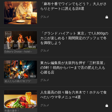
「麻布十番でワインでもどう？」大人がさ
らりとデートに誘える店6選
グルメ
「グランド ハイアット 東京」で1人800gの
カニが楽しめる！期間限定のブッフェで冬
を満喫しよう
Vol.35
グルメ
Editor's Choice～hotel～
東カレ編集長が太鼓判を押す「三軒茶屋」
の5軒！焼肉からバーまで舌の肥えた人も
心躍る店
Vol.5
グルメ
達人たちの夜の“街ブラ”
人生最高の担々麺を六本木で！ホテルで食
べたいウマ辛メニュー4選
グルメ
Vol.19
今週の激辛！